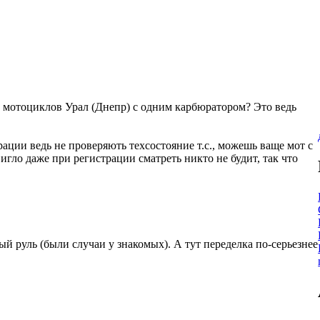
а мотоциклов Урал (Днепр) с одним карбюратором? Это ведь
рации ведь не проверяють техсостояние т.с., можешь ваще мот с
гло даже при регистрации сматреть никто не будит, так что
й руль (были случаи у знакомых). А тут переделка по-серьезнее