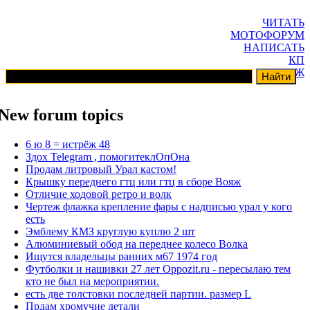
ЧИТАТЬ
МОТОФОРУМ
НАПИСАТЬ
КП
ГАРАЖ
New forum topics
6 ю 8 = истрёж 48
Здох Telegram , помогитеклОпОна
Продам литровый Урал кастом!
Крышку переднего гтц или гтц в сборе Вояж
Отличие ходовой ретро и волк
Чертеж флажка крепление фары с надписью урал у кого
есть
Эмблему КМЗ круглую куплю 2 шт
Алюминиевый обод на переднее колесо Волка
Ищутся владельцы ранних м67 1974 год
Футболки и нашивки 27 лет Oppozit.ru - пересылаю тем
кто не был на мероприятии.
есть две толстовки последней партии. размер L
Прдам хромучие детали