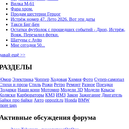
Вилка М-61
Фара хром.
Продам шестерни Герцог
Истрёж номер 47. Лето 2026. Вот эти даты
Такси Биг-Бен
Остатки футболок с прошедших событий - Дроп, Истрёж,
Вояж. Перезалил фотки.
Шатуны с Avito
Мне сегодня 50...
давай ещё >>
РАЗДЕЛЫ
Юмор
Электрика
Чоппер
Ходовая
Химия
Фото
Супер-самопал
Стихи и проза
Стиль
Рожи
Ретро
Ремонт
Разное
Поездки
Подарки
Наши кони
Мотомир
Модели 3D
Модели
Крысы
Коляски
Карбюраторы
КМЗ
ИМЗ
Закон
Зажигание
Двигатель
Байки про байки
Авто
oppozit.ru
Honda
BMW
more tags
Активные обсуждения форума