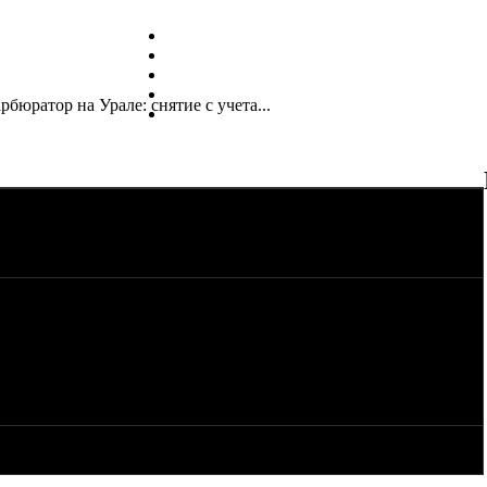
рбюратор на Урале: снятие с учета...
новки/снятия с учета мотоциклов Урал (Днепр) с одним
й в конструкцию...