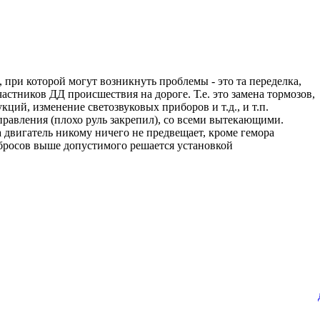
, при которой могут возникнуть проблемы - это та переделка,
астников ДД происшествия на дороге. Т.е. это замена тормозов,
ий, изменение светозвуковых приборов и т.д., и т.п.
правления (плохо руль закрепил), со всеми вытекающими.
а двигатель никому ничего не предвещает, кроме гемора
бросов выше допустимого решается установкой