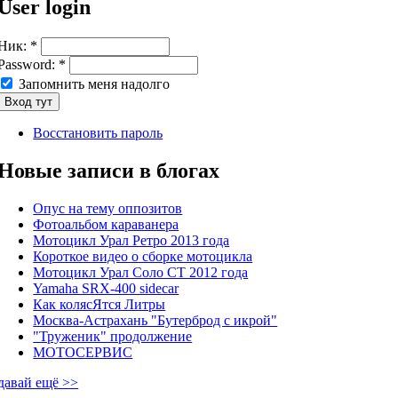
User login
Ник:
*
Password:
*
Запомнить меня надолго
Восстановить пароль
Новые записи в блогах
Опус на тему оппозитов
Фотоальбом караванера
Мотоцикл Урал Ретро 2013 года
Короткое видео о сборке мотоцикла
Мотоцикл Урал Соло СТ 2012 года
Yamaha SRX-400 sidecar
Как колясЯтся Литры
Москва-Астрахань "Бутерброд с икрой"
"Труженик" продолжение
МОТОСЕРВИС
давай ещё >>