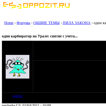
Home
›
Форумы
›
ОБЩИЕ ТЕМЫ
›
ПИЛА ЗАКОНА
› один ка
один карбюратор на Урале: снятие с учета...
оппозитчик
Anonymous
02-04-11 9:15
(пешеход)
Кто-нибудь сталкивался с проблемой поста
карбюратором? Это ведь внесение изменени
на сайте: янв-70
нахождение:
Тверь
войти
pavlusha Сб, 02/04/2011 - 10:09