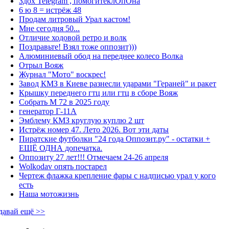
Здох Telegram , помогитеклОпОна
6 ю 8 = истрёж 48
Продам литровый Урал кастом!
Мне сегодня 50...
Отличие ходовой ретро и волк
Поздравьте! Взял тоже оппозит)))
Алюминиевый обод на переднее колесо Волка
Отрыл Вояж
Журнал "Мото" воскрес!
Завод КМЗ в Киеве разнесли ударами "Гераней" и ракет
Крышку переднего гтц или гтц в сборе Вояж
Собрать М 72 в 2025 году
генератор Г-11А
Эмблему КМЗ круглую куплю 2 шт
Истрёж номер 47. Лето 2026. Вот эти даты
Пиратские футболки "24 года Оппозит.ру" - остатки +
ЕЩЁ ОДНА допечатка.
Оппозиту 27 лет!!! Отмечаем 24-26 апреля
Wolkodav опять постарел
Чертеж флажка крепление фары с надписью урал у кого
есть
Наша мотожизнь
давай ещё >>