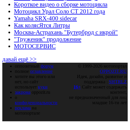
Короткое видео о сборке мотоцикла
Мотоцикл Урал Соло СТ 2012 года
Yamaha SRX-400 sidecar
Как колясЯтся Литры
Москва-Астрахань "Бутерброд с икрой"
"Труженик" продолжение
МОТОСЕРВИС
давай ещё >>
оппозитный
форум
© 1999-2026 мотопортал
полное
оглавление
OPPOZIT.RU
хотите вы этого или
Идея, дизайн, развитие и
нет, но сайт
поддержка :
SHTRLZ
использует
куки
16+
Сайт может содержать
закрома
oppozit.ru
контент,
о
не предназначенный для лиц
конфиденциальности
младше 16-ти лет
реклама
на
мотопортале