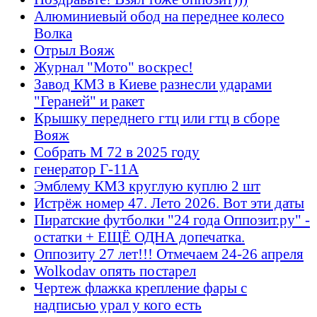
Алюминиевый обод на переднее колесо
Волка
Отрыл Вояж
Журнал "Мото" воскрес!
Завод КМЗ в Киеве разнесли ударами
"Гераней" и ракет
Крышку переднего гтц или гтц в сборе
Вояж
Собрать М 72 в 2025 году
генератор Г-11А
Эмблему КМЗ круглую куплю 2 шт
Истрёж номер 47. Лето 2026. Вот эти даты
Пиратские футболки "24 года Оппозит.ру" -
остатки + ЕЩЁ ОДНА допечатка.
Оппозиту 27 лет!!! Отмечаем 24-26 апреля
Wolkodav опять постарел
Чертеж флажка крепление фары с
надписью урал у кого есть