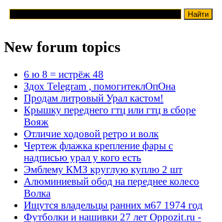
New forum topics
6 ю 8 = истрёж 48
Здох Telegram , помогитеклОпОна
Продам литровый Урал кастом!
Крышку переднего гтц или гтц в сборе
Вояж
Отличие ходовой ретро и волк
Чертеж флажка крепление фары с
надписью урал у кого есть
Эмблему КМЗ круглую куплю 2 шт
Алюминиевый обод на переднее колесо
Волка
Ищутся владельцы ранних м67 1974 год
Футболки и нашивки 27 лет Oppozit.ru -