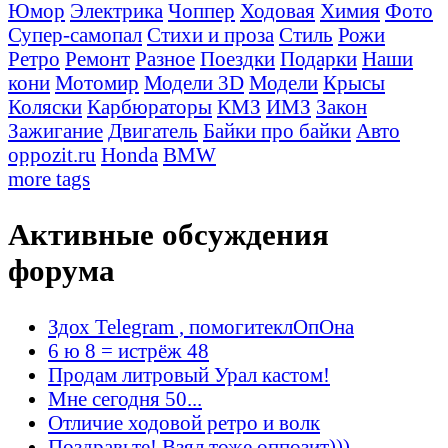
Юмор
Электрика
Чоппер
Ходовая
Химия
Фото
Супер-самопал
Стихи и проза
Стиль
Рожи
Ретро
Ремонт
Разное
Поездки
Подарки
Наши
кони
Мотомир
Модели 3D
Модели
Крысы
Коляски
Карбюраторы
КМЗ
ИМЗ
Закон
Зажигание
Двигатель
Байки про байки
Авто
oppozit.ru
Honda
BMW
more tags
Активные обсуждения
форума
Здох Telegram , помогитеклОпОна
6 ю 8 = истрёж 48
Продам литровый Урал кастом!
Мне сегодня 50...
Отличие ходовой ретро и волк
Поздравьте! Взял тоже оппозит)))