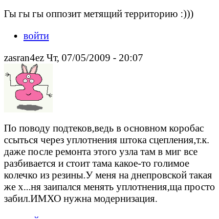
Гы гы гы оппозит метящий территорию :)))
войти
zasran4ez Чт, 07/05/2009 - 20:07
По поводу подтеков,ведь в основном коробас
ссыться через уплотнения штока сцепления,т.к.
даже после ремонта этого узла там в миг все
разбивается и стоит тама какое-то голимое
колечко из резины.У меня на днепровской такая
же х...ня заипался менять уплотнения,ща просто
забил.ИМХО нужна модернизация.