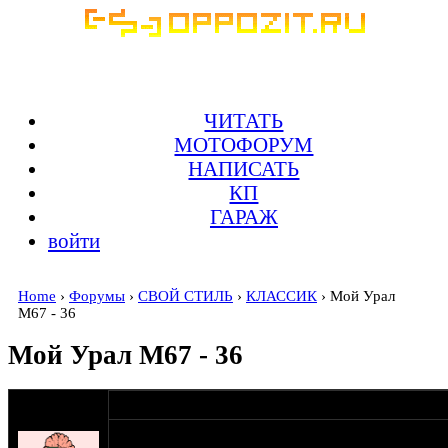
ЧИТАТЬ
МОТОФОРУМ
НАПИСАТЬ
КП
ГАРАЖ
войти
Home
›
Форумы
›
СВОЙ СТИЛЬ
›
КЛАССИК
› Мой Урал
М67 - 36
Мой Урал М67 - 36
оппозитчица
06-05-09 18:03
Nick57
Решил показать свой урал.Жду критики.И