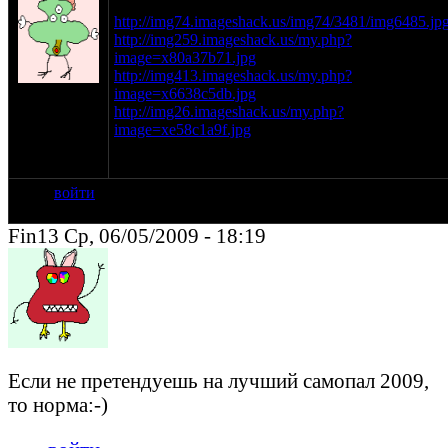
предложения.
http://img74.imageshack.us/img74/3481/img6485.jp
http://img259.imageshack.us/my.php?
image=x80a37b71.jpg
http://img413.imageshack.us/my.php?
на сайте:
image=x6638c5db.jpg
апр-07
http://img26.imageshack.us/my.php?
нахождение:
image=xe58c1a9f.jpg
Ижевск
P.s. строго не судите это мой первый мото...)
войти
Fin13 Ср, 06/05/2009 - 18:19
Если не претендуешь на лучший самопал 2009,
то норма:-)