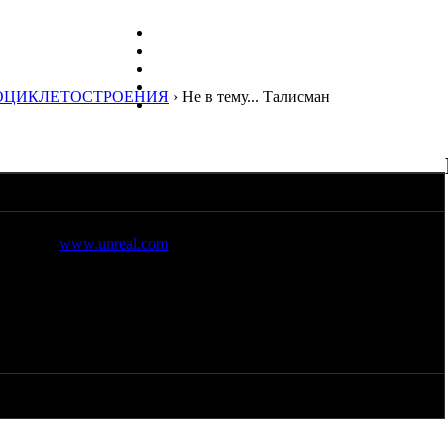
ОЦИКЛЕТОСТРОЕНИЯ
› Не в тему... Талисман
не имеет, но тем не менее.
 Unreal (
www.unreal.com
) - шипастая буква U в круге
 ее из металла, чуток скруглить края, чтобы не резало, и
айте, зачем :) ). Под это дело есть неплохая 3д-модель,
ез проблем можно перевести в чертеж. Вопрос лишь в том, где
ь. Подскажите если кто знает :)