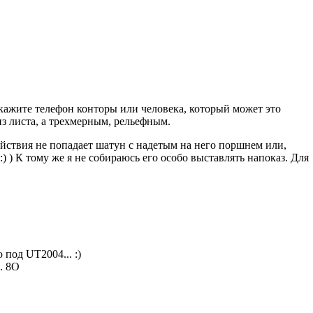
скажите телефон конторы или человека, который может это
из листа, а трехмерным, рельефным.
ействия не попадает шатун с надетым на него поршнем или,
) ) К тому же я не собираюсь его особо выставлять напоказ. Для
 под UT2004... :)
.. 8O