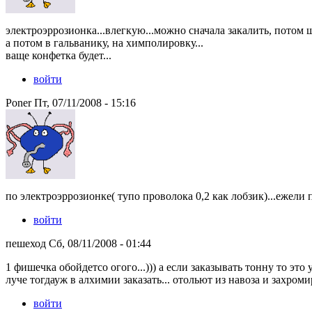
электроэррозионка...влегкую...можно сначала закалить, потом ш
а потом в гальванику, на химполировку...
ваще конфетка будет...
войти
Poner Пт, 07/11/2008 - 15:16
по электроэррозионке( тупо проволока 0,2 как лобзик)...ежели 
войти
пешеход Сб, 08/11/2008 - 01:44
1 фишечка обойдетсо огого...))) а если заказывать тонну то это у
луче тогдауж в алхимии заказать... отольют из навоза и захромир
войти