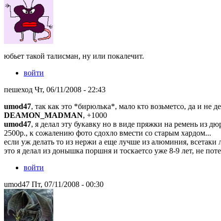
юбьет такой талисман, ну или покалечит.
войти
пешеход Чт, 06/11/2008 - 22:43
umod47
, так как это *бирюлька*, мало кто возьметсо, да и не де
DEAMON_MADMAN
, +1000
umod47
, я делал эту букавку но в виде пряжки на ремень из дю
2500р., к сожалению фото сдохло вмести со старым хардом...
если уж делать то из нержи а еще лучше из алюминия, всетаки ле
это я делал из донышка поршня и тоскаетсо уже 8-9 лет, не по
войти
umod47 Пт, 07/11/2008 - 00:30