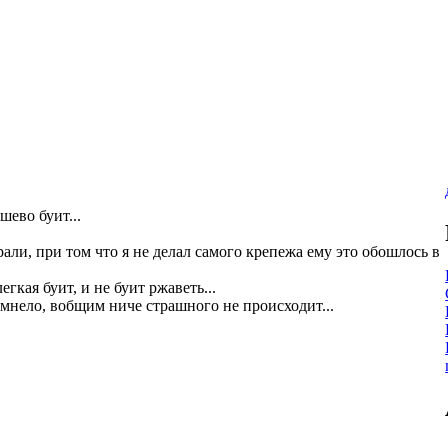
шево буит...
рали, при том что я не делал самого крепежа ему это обошлось в
гкая буит, и не буит ржаветь...
темнело, вобщим ниче страшного не происходит...