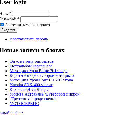
User login
Ник:
*
Password:
*
Запомнить меня надолго
Восстановить пароль
Новые записи в блогах
Опус на тему оппозитов
Фотоальбом караванера
Мотоцикл Урал Ретро 2013 года
Короткое видео о сборке мотоцикла
Мотоцикл Урал Соло СТ 2012 года
Yamaha SRX-400 sidecar
Как колясЯтся Литры
Москва-Астрахань "Бутерброд с икрой"
"Труженик" продолжение
МОТОСЕРВИС
давай ещё >>