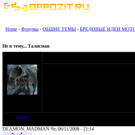
Home
›
Форумы
›
ОБЩИЕ ТЕМЫ
›
БРЕДОВЫЕ ИДЕИ МОТ
Не в тему... Талисман
оппозитчик
06-11-08 20:55
umod47
Идея к уралу непосредственного отношения 
Хочу себе сделать талисман в виде логотипа
диаметром где-то 5 см. Естественно, сделать
закалить до твердости HRC 40-50 (не спрашив
откопанная в недрах самой игры, которую б
это можно сделать и сколько это будет стоит
на сайте: июн-07
нахождение:
Москва, ЮВАО
войти
DEAMON_MADMAN Чт, 06/11/2008 - 21:14