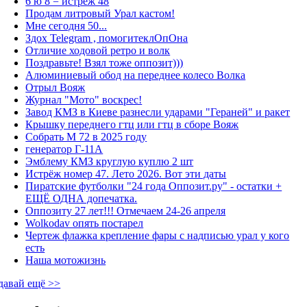
6 ю 8 = истрёж 48
Продам литровый Урал кастом!
Мне сегодня 50...
Здох Telegram , помогитеклОпОна
Отличие ходовой ретро и волк
Поздравьте! Взял тоже оппозит)))
Алюминиевый обод на переднее колесо Волка
Отрыл Вояж
Журнал "Мото" воскрес!
Завод КМЗ в Киеве разнесли ударами "Гераней" и ракет
Крышку переднего гтц или гтц в сборе Вояж
Собрать М 72 в 2025 году
генератор Г-11А
Эмблему КМЗ круглую куплю 2 шт
Истрёж номер 47. Лето 2026. Вот эти даты
Пиратские футболки "24 года Оппозит.ру" - остатки +
ЕЩЁ ОДНА допечатка.
Оппозиту 27 лет!!! Отмечаем 24-26 апреля
Wolkodav опять постарел
Чертеж флажка крепление фары с надписью урал у кого
есть
Наша мотожизнь
давай ещё >>