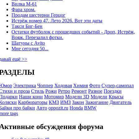
Вилка М-61
Фара хром.
Продам шестерни Герцог
Истрёж номер 47. Лето 2026. Вот эти даты
Такси Биг-Бен
Остатки футболок с прошедших событий - Дроп, Истрёж,
Вояж. Перезалил фотки.
Шатуны с Avito
Мне сегодня 50...
давай ещё >>
РАЗДЕЛЫ
Юмор
Электрика
Чоппер
Ходовая
Химия
Фото
Супер-самопал
Стихи и проза
Стиль
Рожи
Ретро
Ремонт
Разное
Поездки
Подарки
Наши кони
Мотомир
Модели 3D
Модели
Крысы
Коляски
Карбюраторы
КМЗ
ИМЗ
Закон
Зажигание
Двигатель
Байки про байки
Авто
oppozit.ru
Honda
BMW
more tags
Активные обсуждения форума