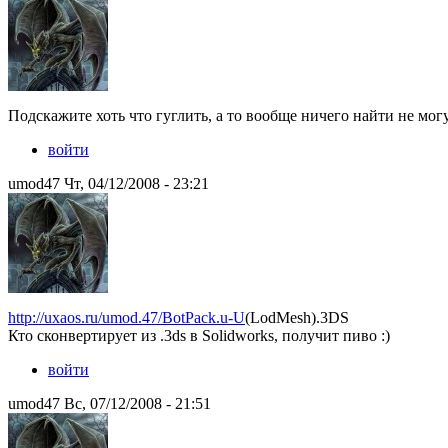
Подскажите хоть что гуглить, а то вообще ничего найти не могу
войти
umod47 Чт, 04/12/2008 - 23:21
http://uxaos.ru/umod.47/BotPack.u-U
(LodMesh).3DS
Кто сконвертирует из .3ds в Solidworks, получит пиво :)
войти
umod47 Вс, 07/12/2008 - 21:51