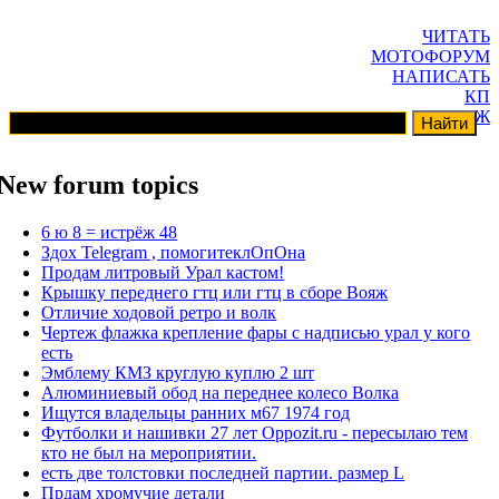
ЧИТАТЬ
МОТОФОРУМ
НАПИСАТЬ
КП
ГАРАЖ
New forum topics
6 ю 8 = истрёж 48
Здох Telegram , помогитеклОпОна
Продам литровый Урал кастом!
Крышку переднего гтц или гтц в сборе Вояж
Отличие ходовой ретро и волк
Чертеж флажка крепление фары с надписью урал у кого
есть
Эмблему КМЗ круглую куплю 2 шт
Алюминиевый обод на переднее колесо Волка
Ищутся владельцы ранних м67 1974 год
Футболки и нашивки 27 лет Oppozit.ru - пересылаю тем
кто не был на мероприятии.
есть две толстовки последней партии. размер L
Прдам хромучие детали