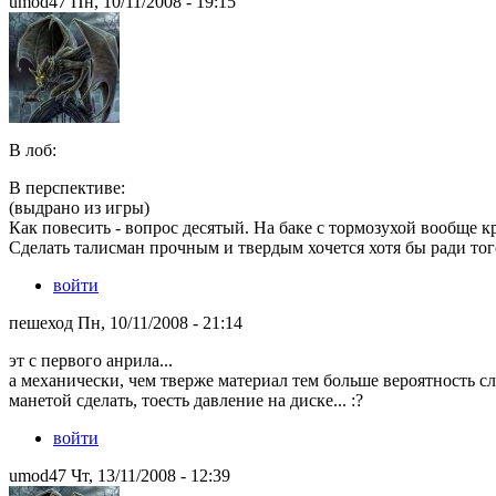
umod47 Пн, 10/11/2008 - 19:15
В лоб:
В перспективе:
(выдрано из игры)
Как повесить - вопрос десятый. На баке с тормозухой вообще 
Сделать талисман прочным и твердым хочется хотя бы ради то
войти
пешеход Пн, 10/11/2008 - 21:14
эт с первого анрила...
а механически, чем тверже материал тем больше вероятность сл
манетой сделать, тоесть давление на диске... :?
войти
umod47 Чт, 13/11/2008 - 12:39