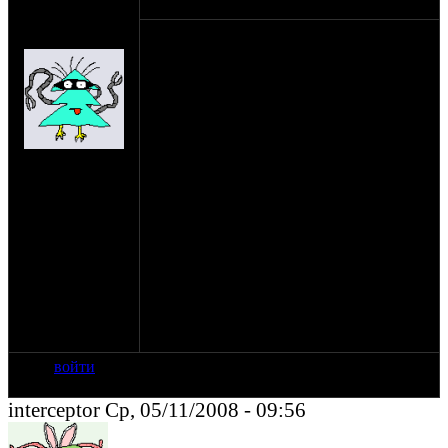
оппозитчик
05-11-08 9:37
Anonymous
Вот я тут в очередной раз попил пива,
(пешеход)
литричка так 4, дак вот на утро встаю -
головёшка так светлая при светлая,
пустая при пустая, гуси лебеди от
сушника разлятелись, попил вот я значит
водички, и тут мне было озарение!!!
короче у нас оч много народу хочет
на сайте: янв-70
поставить нагнетательную часть от ТКР а
нахождение:
редуктор соорудить сложновато, если
Тверь
роликом к маховику прижиматься,
площадь контакта мала, а ежели на
маховике проточить места под
многоручейковый ремень, и наварить
бурт, там места достаточно, диаметр
маховика 220 мм а шкива 55мм так что
можно уже падовать не слабые обороты!
Занятно плющит - не правда ли?
войти
interceptor Ср, 05/11/2008 - 09:56