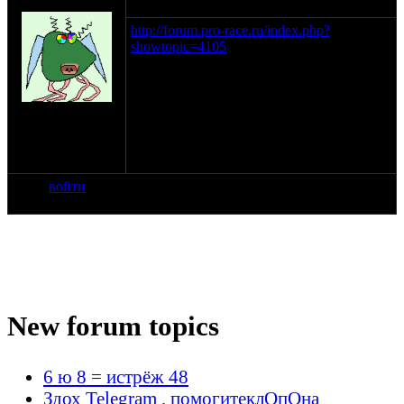
мужчина SpeedY
05-07-08 3:33
http://forum.pro-race.ru/index.php?
showtopic=4105
к концу темы сделаны
подробные отчеты и фото как чего) На
гонках эту шестерку приметил...она
чудненько так телепортируется в
на сайте: июн-05
пространстве) Собственно такой фигней
нахождение:
маятся не собираюсь, но для больных
Москва
умов форума опыты демьяна будут
полезны)
войти
New forum topics
6 ю 8 = истрёж 48
Здох Telegram , помогитеклОпОна