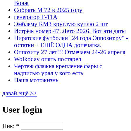
Вояж
Собрать М 72 в 2025 году
генератор Г-11А
Эмблему КМЗ круглую куплю 2 шт
Истрёж номер 47. Лето 2026. Вот эти даты
Пиратские футболки "24 года Оппозит.ру" -
остатки + ЕЩЁ ОДНА допечатка.
Оппозиту 27 лет!!! Отмечаем 24-26 апреля
Wolkodav опять постарел
Чертеж флажка крепление фары с
надписью урал у кого есть
Наша мотожизнь
давай ещё >>
User login
Ник:
*