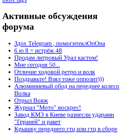
Активные обсуждения
форума
Здох Telegram , помогитеклОпОна
6 ю 8 = истрёж 48
Продам литровый Урал кастом!
Мне сегодня 50...
Отличие ходовой ретро и волк
Поздравьте! Взял тоже оппозит)))
Алюминиевый обод на переднее колесо
Волка
Отрыл Вояж
Журнал "Мото" воскрес!
Завод КМЗ в Киеве разнесли ударами
"Гераней" и ракет
Крышку переднего гтц или гтц в сборе