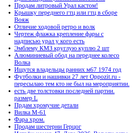
Продам литровый Урал кастом!
Крышку переднего гтц или гтц в сборе
Вояж
Отличие ходовой ретро и волк
Чертеж флажка крепление фары с
надписью урал у кого есть
Эмблему КМЗ круглую куплю 2 шт
Алюминиевый обод на переднее колесо
Волка
Ищутся владельцы ранних м67 1974 год
Футболки и нашивки 27 лет Oppozit.ru -
пересылаю тем кто не был на мероприятии.
есть две толстовки последней партии.
размер L
Прдам хромучие детали
Вилка М-61
Фара хром.
Продам шестерни Герцог