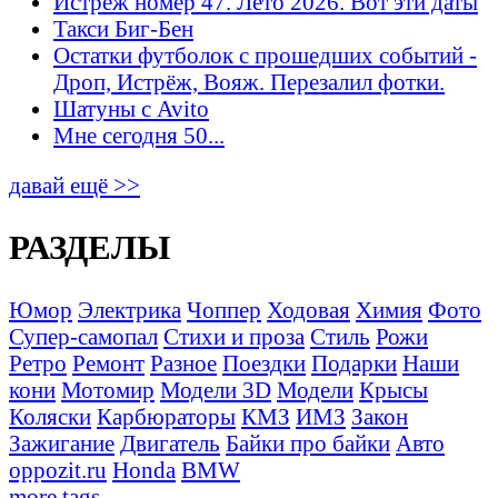
Истрёж номер 47. Лето 2026. Вот эти даты
Такси Биг-Бен
Остатки футболок с прошедших событий -
Дроп, Истрёж, Вояж. Перезалил фотки.
Шатуны с Avito
Мне сегодня 50...
давай ещё >>
РАЗДЕЛЫ
Юмор
Электрика
Чоппер
Ходовая
Химия
Фото
Супер-самопал
Стихи и проза
Стиль
Рожи
Ретро
Ремонт
Разное
Поездки
Подарки
Наши
кони
Мотомир
Модели 3D
Модели
Крысы
Коляски
Карбюраторы
КМЗ
ИМЗ
Закон
Зажигание
Двигатель
Байки про байки
Авто
oppozit.ru
Honda
BMW
more tags