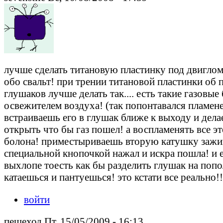
лучше сделать титановую пластинку под двиглом 
обо свальт! при трении титановой пластинки об п
глушаков лучше делать так.... есть такие газов
освежителем воздуха! (так попонтавался пламен
встраиваешь его в глушак ближе к выходу и дел
открыть что бы газ пошел! а воспламенять все э
болона! приместыриваешь вторую катушку зажиг
специальной кнопочкой нажал и искра пошла! и 
выхлопе тоесть как бы разделить глушак на попол
катаешься и пантуешься! это кстати все реально!!
войти
пешеход Пт, 15/05/2009 - 16:13