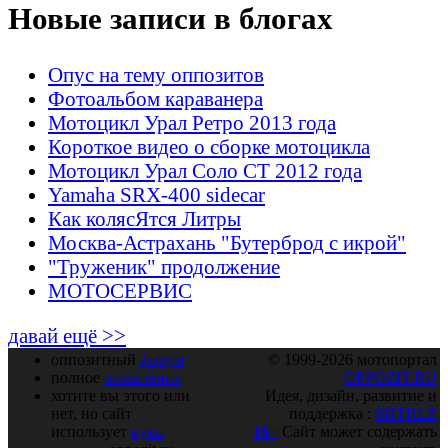
Новые записи в блогах
Опус на тему оппозитов
Фотоальбом караванера
Мотоцикл Урал Ретро 2013 года
Короткое видео о сборке мотоцикла
Мотоцикл Урал Соло СТ 2012 года
Yamaha SRX-400 sidecar
Как колясЯтся Литры
Москва-Астрахань "Бутерброд с икрой"
"Труженик" продолжение
МОТОСЕРВИС
давай ещё >>
оппозитный
форум
© 1999-2026 мотопортал
полное
оглавление
OPPOZIT.RU
хотите вы этого или
Идея, дизайн, развитие и
нет, но сайт
поддержка :
SHTRLZ
использует
куки
16+
Сайт может содержать