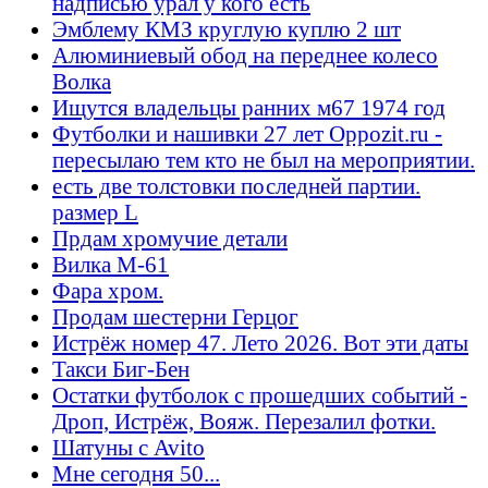
надписью урал у кого есть
Эмблему КМЗ круглую куплю 2 шт
Алюминиевый обод на переднее колесо
Волка
Ищутся владельцы ранних м67 1974 год
Футболки и нашивки 27 лет Oppozit.ru -
пересылаю тем кто не был на мероприятии.
есть две толстовки последней партии.
размер L
Прдам хромучие детали
Вилка М-61
Фара хром.
Продам шестерни Герцог
Истрёж номер 47. Лето 2026. Вот эти даты
Такси Биг-Бен
Остатки футболок с прошедших событий -
Дроп, Истрёж, Вояж. Перезалил фотки.
Шатуны с Avito
Мне сегодня 50...