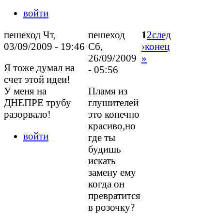
войти
пешеход Чт,
пешеход
1
2
след
03/09/2009 - 19:46
Сб,
›
конец
26/09/2009
»
Я тоже думал на
- 05:56
счет этой идеи!
У меня на
Пламя из
ДНЕПРЕ трубу
глушителей
разорвало!
это конечно
красиво,но
войти
где ты
будишь
искать
замену ему
когда он
превратится
в розочку?