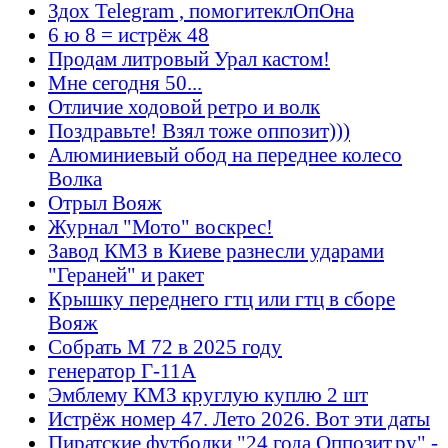
Здох Telegram , помогитеклОпОна
6 ю 8 = истрёж 48
Продам литровый Урал кастом!
Мне сегодня 50...
Отличие ходовой ретро и волк
Поздравьте! Взял тоже оппозит)))
Алюминиевый обод на переднее колесо
Волка
Отрыл Вояж
Журнал "Мото" воскрес!
Завод КМЗ в Киеве разнесли ударами
"Гераней" и ракет
Крышку переднего гтц или гтц в сборе
Вояж
Собрать М 72 в 2025 году
генератор Г-11А
Эмблему КМЗ круглую куплю 2 шт
Истрёж номер 47. Лето 2026. Вот эти даты
Пиратские футболки "24 года Оппозит.ру" -