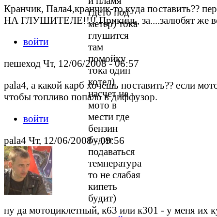
и пламя
Кранчик, Пала4,кранчик-то,куда поставить?? пер
гдето под
НА ГЛУШИТЕЛЕ!!!! Прикинь, за....залюбят же вопрос
метер) тока
глушится
войти
там
помойку
пешеход Чт, 12/06/2008 - 06:57
тока один
котел)
pala4, а какой карб хочешь поставить?? если мо
насчет на
чтобы топливо попало в диффузор.
мото в
мести где
войти
бензин
будит
pala4 Чт, 12/06/2008 - 09:56
подаваться
температура
то не слабая
кипеть
будит)
ну да мотоциклетный, к63 или к301 - у меня их к