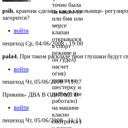
точно была
psih
, кранчик сделать как в капельнице- регулиро
на каком-то
загорится?
или бмв или
мерсе
войти
клапан
открывался
пешеход Ср, 04/06/2008 - 19:00
в спорт
режиме и
pala4
, При таком раскладе твои глушаки будут с
он гудел)
насчет
войти
огня)
делали на
пешеход Чт, 05/06/2008 - 11:07
шестерку и
на 9ку)) все
Прикинь- ДВА В ОДНОМ! :D
работало)
войти
на машине
класно
пешеход Чт, 05/06/2008 - 11:11
смотритса )