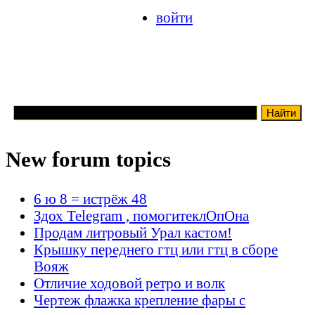
войти
New forum topics
6 ю 8 = истрёж 48
Здох Telegram , помогитеклОпОна
Продам литровый Урал кастом!
Крышку переднего гтц или гтц в сборе
Вояж
Отличие ходовой ретро и волк
Чертеж флажка крепление фары с