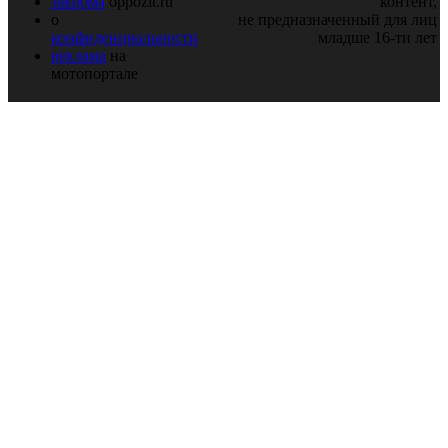
закрома
oppozit.ru
контент,
о
не предназначенный для лиц
конфиденциальности
младше 16-ти лет
реклама
на
мотопортале