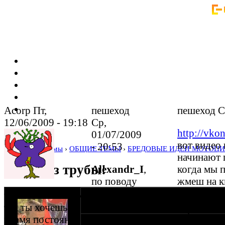
Acorp Пт,
пешеход
пешеход Ср
12/06/2009 - 19:18
Ср,
http://vk
01/07/2009
вот видео
- 20:53
Home
›
Форумы
›
ОБЩИЕ ТЕМЫ
›
БРЕДОВЫЕ ИДЕИ МОТОЦ
начинают 
Огонь из трубы!
Alexandr_I
,
когда мы 
по поводу
жмеш на к
звука из
и как с го
vladimirtarasenko
,
оппозитчик pala4
02-06-08 23:13
трубы)
людски))))
так ты хочешь
я так
и фраза о
пламя постоянного
Установка одного карба делае свободным