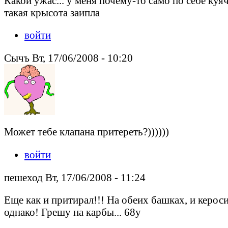
Какой ужас... у меня почему-то само по себе куяч
такая крысота заипла
войти
Сычъ Вт, 17/06/2008 - 10:20
Может тебе клапана притереть?))))))
войти
пешеход Вт, 17/06/2008 - 11:24
Еще как и притирал!!! На обеих башках, и кероси
однако! Грешу на карбы... 68у