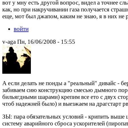
вот у мну есть другой вопрос, видел а точнее с
как, но при накручивании газа получается страшны
еще, мот был джапом, каким не знаю, я в них не 
войти
v-aga Пн, 16/06/2008 - 15:55
А если делать не понды а "реальный" дивайс - б
забиваем сию конструкцию смесью дымного порох
бильягдными шарами) крепим все ето с двух сто
чтоб надежней было) и выезжаем на драгстарт рв
ЗЫ: пара обязательных условий - крипить выше ц
систему аварийного сброса ускорителей (пиропат