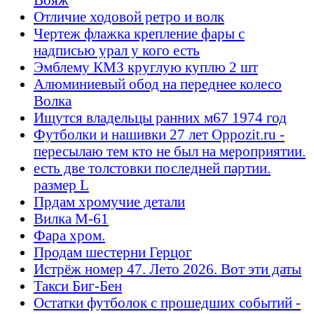
Отличие ходовой ретро и волк
Чертеж флажка крепление фары с
надписью урал у кого есть
Эмблему КМЗ круглую куплю 2 шт
Алюминиевый обод на переднее колесо
Волка
Ищутся владельцы ранних м67 1974 год
Футболки и нашивки 27 лет Oppozit.ru -
пересылаю тем кто не был на мероприятии.
есть две толстовки последней партии.
размер L
Прдам хромучие детали
Вилка М-61
Фара хром.
Продам шестерни Герцог
Истрёж номер 47. Лето 2026. Вот эти даты
Такси Биг-Бен
Остатки футболок с прошедших событий -