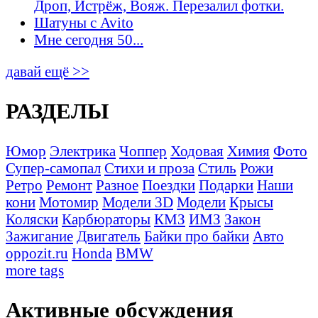
Дроп, Истрёж, Вояж. Перезалил фотки.
Шатуны с Avito
Мне сегодня 50...
давай ещё >>
РАЗДЕЛЫ
Юмор
Электрика
Чоппер
Ходовая
Химия
Фото
Супер-самопал
Стихи и проза
Стиль
Рожи
Ретро
Ремонт
Разное
Поездки
Подарки
Наши
кони
Мотомир
Модели 3D
Модели
Крысы
Коляски
Карбюраторы
КМЗ
ИМЗ
Закон
Зажигание
Двигатель
Байки про байки
Авто
oppozit.ru
Honda
BMW
more tags
Активные обсуждения