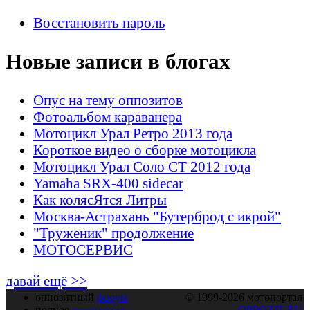
Восстановить пароль
Новые записи в блогах
Опус на тему оппозитов
Фотоальбом караванера
Мотоцикл Урал Ретро 2013 года
Короткое видео о сборке мотоцикла
Мотоцикл Урал Соло СТ 2012 года
Yamaha SRX-400 sidecar
Как колясЯтся Литры
Москва-Астрахань "Бутерброд с икрой"
"Труженик" продолжение
МОТОСЕРВИС
давай ещё >>
оппозитный
форум
© 1999-2026 мотопортал
полное
оглавление
OPPOZIT.RU