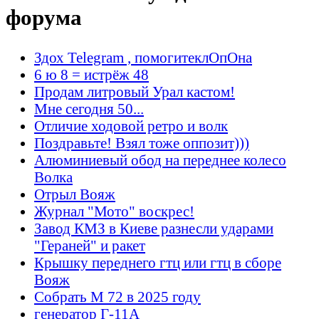
форума
Здох Telegram , помогитеклОпОна
6 ю 8 = истрёж 48
Продам литровый Урал кастом!
Мне сегодня 50...
Отличие ходовой ретро и волк
Поздравьте! Взял тоже оппозит)))
Алюминиевый обод на переднее колесо
Волка
Отрыл Вояж
Журнал "Мото" воскрес!
Завод КМЗ в Киеве разнесли ударами
"Гераней" и ракет
Крышку переднего гтц или гтц в сборе
Вояж
Собрать М 72 в 2025 году
генератор Г-11А