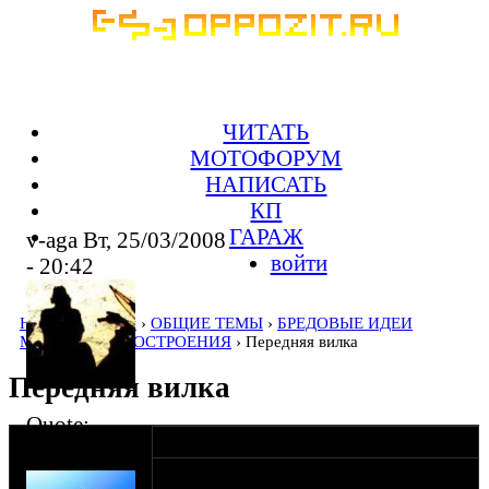
ЧИТАТЬ
МОТОФОРУМ
НАПИСАТЬ
КП
ГАРАЖ
v-aga Вт, 25/03/2008
войти
- 20:42
Home
›
Форумы
›
ОБЩИЕ ТЕМЫ
›
БРЕДОВЫЕ ИДЕИ
МОТОЦИКЛЕТОСТРОЕНИЯ
› Передняя вилка
Передняя вилка
Quote:
оппозитчик
24-03-08 15:39
Подводник
В раздел бредовых идей пополнение...