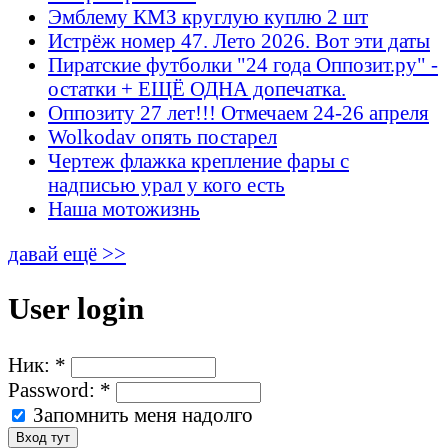
Эмблему КМЗ круглую куплю 2 шт
Истрёж номер 47. Лето 2026. Вот эти даты
Пиратские футболки "24 года Оппозит.ру" -
остатки + ЕЩЁ ОДНА допечатка.
Оппозиту 27 лет!!! Отмечаем 24-26 апреля
Wolkodav опять постарел
Чертеж флажка крепление фары с
надписью урал у кого есть
Наша мотожизнь
давай ещё >>
User login
Ник:
*
Password:
*
Запомнить меня надолго