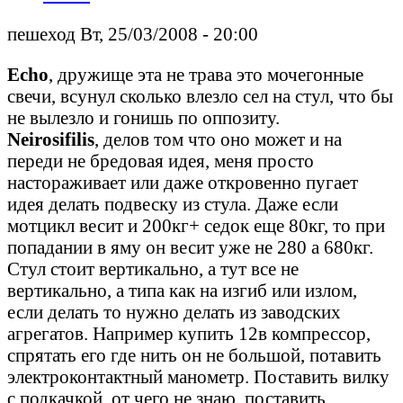
пешеход Вт, 25/03/2008 - 20:00
Echo
, дружище эта не трава это мочегонные
свечи, всунул сколько влезло сел на стул, что бы
не вылезло и гонишь по оппозиту.
Neirosifilis
, делов том что оно может и на
переди не бредовая идея, меня просто
настораживает или даже откровенно пугает
идея делать подвеску из стула. Даже если
мотцикл весит и 200кг+ седок еще 80кг, то при
попадании в яму он весит уже не 280 а 680кг.
Стул стоит вертикально, а тут все не
вертикально, а типа как на изгиб или излом,
если делать то нужно делать из заводских
агрегатов. Например купить 12в компрессор,
спрятать его где нить он не большой, потавить
электроконтактный манометр. Поставить вилку
с подкачкой, от чего не знаю, поставить