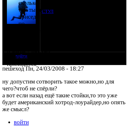
А что если стойки передней вилки
сколько-то
заменить на газовые:
там тысяч
СТУЛ
приседаний
получается мы подъехали к парковке,
дёрнули за ручку - мотоцикл "сел"...
по
на сайте: июл-07
вышли, преподняли мотоцикл, стойки
гарантии.
нахождение:
вернулись в своё положение и поехали...
Москва
Каждый стул расщитан на 150 кг, у нас
их 2... получаем 300 кг и сколько-то там
тысяч приседаний по гарантии.
и скока у нас там
войти
кочек на 1 км
приходится
пешеход Пн, 24/03/2008 - 18:27
ну допустим сотворить такое можно,но для
чего?чтоб не спёрли?
а вот если назад ещё такие стойки,то это уже
будет американский хотрод-лоурайдер,но опять
же смысл?
войти