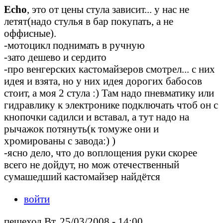
Echo
, это от цены стула зависит... у нас не
летят(надо стулья в бар покупать, а не
оффисные).
-мотоцикл поднимать в ручную
-зато дешево и сердито
-про венгерских кастомайзеров смотрел... с них
идея и взята, но у них идея дорогих бабосов
стоит, а моя 2 стула :) Там надо пневматику или
гидравлику к электронике подключать чтоб он с
кнопочки садилси и вставал, а тут надо на
рычажок потянуть(к томуже они и
хромированы с завода:) )
-ясно дело, что до воплощения руки скорее
всего не дойдут, но мож отечественный
сумашедший кастомайзер найдётся
войти
пешеход Вт, 25/03/2008 - 14:00