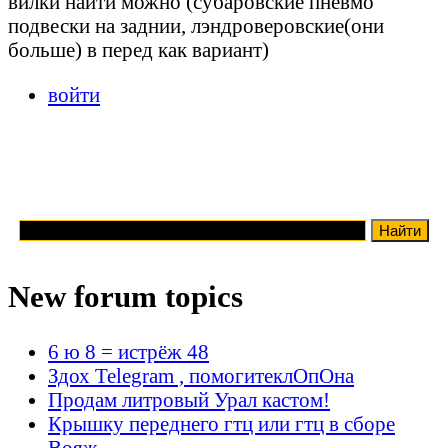
вилки найти можно (субаровские пневмо
подвески на заднии, лэндроверовские(они
больше) в перед как вариант)
войти
New forum topics
6 ю 8 = истрёж 48
Здох Telegram , помогитеклОпОна
Продам литровый Урал кастом!
Крышку переднего гтц или гтц в сборе
Вояж