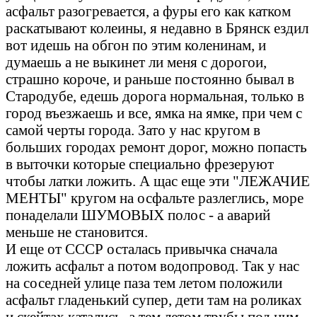
асфальт разогревается, а фуры его как катком
раскатывают колеины, я недавно в Брянск ездил
вот идешь на обгон по этим коленинам, и
думаешь а не выкинет ли меня с дорогои,
страшно короче, и раньше постоянно бывал в
Стародубе, едешь дорога нормальная, только в
город въезжаешь и все, ямка на ямке, при чем с
самой черты города. Зато у нас кругом в
больших городах ремонт дорог, можно попасть
в выточки которые специально фрезеруют
чтобы латки ложить. А щас еще эти "ЛЕЖАЧИЕ
МЕНТЫ" кругом на осфальте разлеглись, море
понаделали ШУМОВЫХ полос - а аварий
меньше не становится.
И еще от СССР осталась привычка сначала
ложить асфальт а потом водопровод. Так у нас
на соседней улице паза тем летом положили
асфальт гладенький супер, дети там на роликах
и скейтах катались, а тем летом трубы под ним