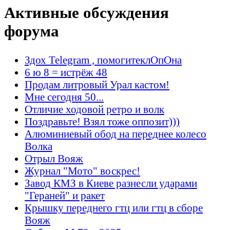
Активные обсуждения
форума
Здох Telegram , помогитеклОпОна
6 ю 8 = истрёж 48
Продам литровый Урал кастом!
Мне сегодня 50...
Отличие ходовой ретро и волк
Поздравьте! Взял тоже оппозит)))
Алюминиевый обод на переднее колесо
Волка
Отрыл Вояж
Журнал "Мото" воскрес!
Завод КМЗ в Киеве разнесли ударами
"Гераней" и ракет
Крышку переднего гтц или гтц в сборе
Вояж