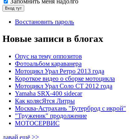
Запомнить меня надолго
Восстановить пароль
Новые записи в блогах
Опус на тему оппозитов
Фотоальбом караванера
Мотоцикл Урал Ретро 2013 года
Короткое видео о сборке мотоцикла
Мотоцикл Урал Соло СТ 2012 года
Yamaha SRX-400 sidecar
Как колясЯтся Литры
Москва-Астрахань "Бутерброд с икрой"
"Труженик" продолжение
МОТОСЕРВИС
давай ещё >>