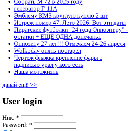
Собрать М 72 в 2025 году
генератор Г-11А
Эмблему КМЗ круглую куплю 2 шт
Истрёж номер 47. Лето 2026. Вот эти даты
Пиратские футболки "24 года Оппозит.ру" -
остатки + ЕЩЁ ОДНА допечатка.
Оппозиту 27 лет!!! Отмечаем 24-26 апреля
Wolkodav опять постарел
Чертеж флажка крепление фары с
надписью урал у кого есть
Наша мотожизнь
давай ещё >>
User login
Ник:
*
Password:
*