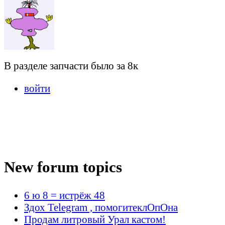
В разделе запчасти было за 8к
войти
New forum topics
6 ю 8 = истрёж 48
Здох Telegram , помогитеклОпОна
Продам литровый Урал кастом!