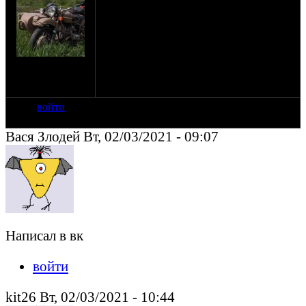
Куплю заднее колесо Урал Волк.
г.Тихорецк
uralm66750(гав)gmail.com
9094611829
на сайте: июн-12
нахождение:
Тихорецк
войти
Вася Злодей Вт, 02/03/2021 - 09:07
Написал в вк
войти
kit26 Вт, 02/03/2021 - 10:44