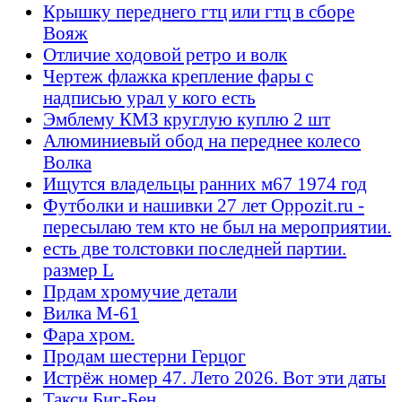
Крышку переднего гтц или гтц в сборе
Вояж
Отличие ходовой ретро и волк
Чертеж флажка крепление фары с
надписью урал у кого есть
Эмблему КМЗ круглую куплю 2 шт
Алюминиевый обод на переднее колесо
Волка
Ищутся владельцы ранних м67 1974 год
Футболки и нашивки 27 лет Oppozit.ru -
пересылаю тем кто не был на мероприятии.
есть две толстовки последней партии.
размер L
Прдам хромучие детали
Вилка М-61
Фара хром.
Продам шестерни Герцог
Истрёж номер 47. Лето 2026. Вот эти даты
Такси Биг-Бен