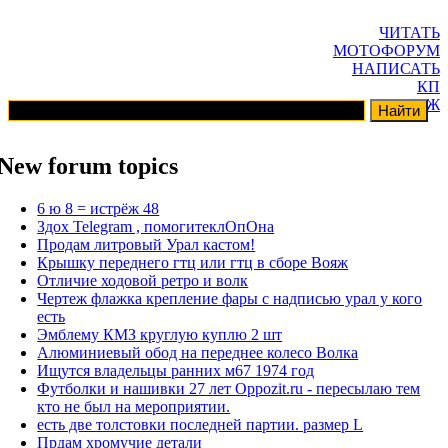
ЧИТАТЬ
МОТОФОРУМ
НАПИСАТЬ
КП
ГАРАЖ
New forum topics
6 ю 8 = истрёж 48
Здох Telegram , помогитеклОпОна
Продам литровый Урал кастом!
Крышку переднего гтц или гтц в сборе Вояж
Отличие ходовой ретро и волк
Чертеж флажка крепление фары с надписью урал у кого
есть
Эмблему КМЗ круглую куплю 2 шт
Алюминиевый обод на переднее колесо Волка
Ищутся владельцы ранних м67 1974 год
Футболки и нашивки 27 лет Oppozit.ru - пересылаю тем
кто не был на мероприятии.
есть две толстовки последней партии. размер L
Прдам хромучие детали