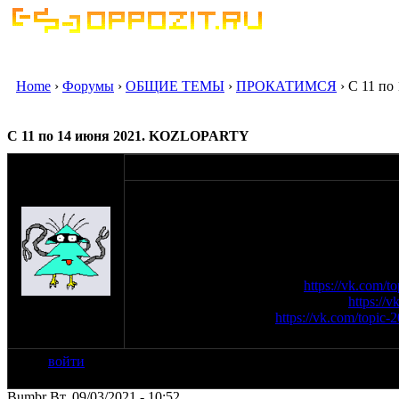
Home
›
Форумы
›
ОБЩИЕ ТЕМЫ
›
ПРОКАТИМСЯ
› С 11 п
С 11 по 14 июня 2021. KOZLOPARTY
оппозитчик
25-02-21 14:06
Anonymous
Ежегодный мотофестиваль KOZLOPARTY прой
(пешеход)
горячо любимого многими Парк-отеля "До
Ленинградскому шоссе!
Программа мероприятия формируется. След
О покупке билетов тут —->
https://vk.com/
Проживание на фестивале тут —->
https://
на сайте: янв-70
Схема проезда тут —->
https://vk.com/topi
нахождение:
Тверь
войти
Bumbr Вт, 09/03/2021 - 10:52