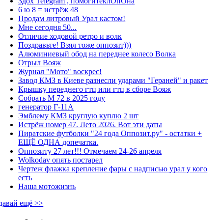
Здох Telegram , помогитеклОпОна
6 ю 8 = истрёж 48
Продам литровый Урал кастом!
Мне сегодня 50...
Отличие ходовой ретро и волк
Поздравьте! Взял тоже оппозит)))
Алюминиевый обод на переднее колесо Волка
Отрыл Вояж
Журнал "Мото" воскрес!
Завод КМЗ в Киеве разнесли ударами "Гераней" и ракет
Крышку переднего гтц или гтц в сборе Вояж
Собрать М 72 в 2025 году
генератор Г-11А
Эмблему КМЗ круглую куплю 2 шт
Истрёж номер 47. Лето 2026. Вот эти даты
Пиратские футболки "24 года Оппозит.ру" - остатки +
ЕЩЁ ОДНА допечатка.
Оппозиту 27 лет!!! Отмечаем 24-26 апреля
Wolkodav опять постарел
Чертеж флажка крепление фары с надписью урал у кого
есть
Наша мотожизнь
давай ещё >>