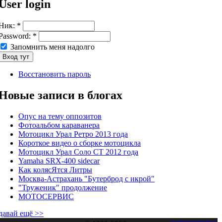
User login
Ник:
*
Password:
*
Запомнить меня надолго
Восстановить пароль
Новые записи в блогах
Опус на тему оппозитов
Фотоальбом караванера
Мотоцикл Урал Ретро 2013 года
Короткое видео о сборке мотоцикла
Мотоцикл Урал Соло СТ 2012 года
Yamaha SRX-400 sidecar
Как колясЯтся Литры
Москва-Астрахань "Бутерброд с икрой"
"Труженик" продолжение
МОТОСЕРВИС
давай ещё >>