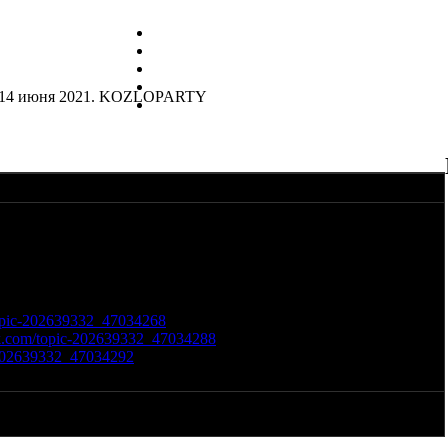
о 14 июня 2021. KOZLOPARTY
дёт с 11 по 14 июня 2021года как всегда на территории
лина ИВолга" расположенного в 120 км от МКАДА по
ите за новостями.
topic-202639332_47034268
vk.com/topic-202639332_47034288
c-202639332_47034292