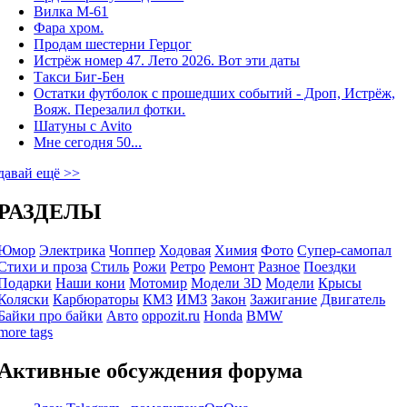
Вилка М-61
Фара хром.
Продам шестерни Герцог
Истрёж номер 47. Лето 2026. Вот эти даты
Такси Биг-Бен
Остатки футболок с прошедших событий - Дроп, Истрёж,
Вояж. Перезалил фотки.
Шатуны с Avito
Мне сегодня 50...
давай ещё >>
РАЗДЕЛЫ
Юмор
Электрика
Чоппер
Ходовая
Химия
Фото
Супер-самопал
Стихи и проза
Стиль
Рожи
Ретро
Ремонт
Разное
Поездки
Подарки
Наши кони
Мотомир
Модели 3D
Модели
Крысы
Коляски
Карбюраторы
КМЗ
ИМЗ
Закон
Зажигание
Двигатель
Байки про байки
Авто
oppozit.ru
Honda
BMW
more tags
Активные обсуждения форума