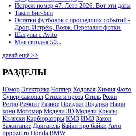
Истрёж номер 47. Лето 2026. Вот эти даты
Такси Биг-Бен
Остатки футболок с прошедших событий -
Дроп, Истрёж, Вояж. Перезалил фотки.
Шатуны с Avito
Мне сегодня 50...
давай ещё >>
РАЗДЕЛЫ
Юмор
Электрика
Чоппер
Ходовая
Химия
Фото
Супер-самопал
Стихи и проза
Стиль
Рожи
Ретро
Ремонт
Разное
Поездки
Подарки
Наши
кони
Мотомир
Модели 3D
Модели
Крысы
Коляски
Карбюраторы
КМЗ
ИМЗ
Закон
Зажигание
Двигатель
Байки про байки
Авто
oppozit.ru
Honda
BMW