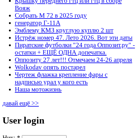
Крышку переднего гтц или гтц в сборе
Вояж
Собрать М 72 в 2025 году
генератор Г-11А
Эмблему КМЗ круглую куплю 2 шт
Истрёж номер 47. Лето 2026. Вот эти даты
Пиратские футболки "24 года Оппозит.ру" -
остатки + ЕЩЁ ОДНА допечатка.
Оппозиту 27 лет!!! Отмечаем 24-26 апреля
Wolkodav опять постарел
Чертеж флажка крепление фары с
надписью урал у кого есть
Наша мотожизнь
давай ещё >>
User login
Ник:
*