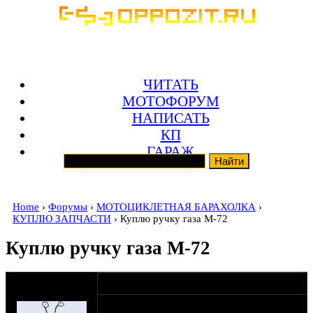
ЧИТАТЬ
МОТОФОРУМ
НАПИСАТЬ
КП
ГАРАЖ
Home
›
Форумы
›
МОТОЦИКЛЕТНАЯ БАРАХОЛКА
›
КУПЛЮ ЗАПЧАСТИ
› Куплю ручку газа М-72
Куплю ручку газа М-72
оппозитчик
15-10-20 11:45
ComradeB
Которая для руля с обратками.