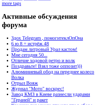
more tags
Активные обсуждения
форума
Здох Telegram , помогитеклОпОна
6 ю 8 = истрёж 48
Продам литровый Урал кастом!
Мне сегодня 50...
Отличие ходовой ретро и волк
Поздравьте! Взял тоже оппозит)))
Алюминиевый обод на переднее колесо
Волка
Отрыл Вояж
Журнал "Мото" воскрес!
Завод КМЗ в Киеве разнесли ударами
"Гераней" и ракет