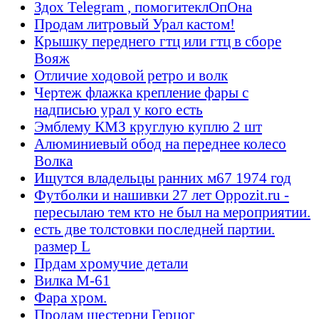
Здох Telegram , помогитеклОпОна
Продам литровый Урал кастом!
Крышку переднего гтц или гтц в сборе
Вояж
Отличие ходовой ретро и волк
Чертеж флажка крепление фары с
надписью урал у кого есть
Эмблему КМЗ круглую куплю 2 шт
Алюминиевый обод на переднее колесо
Волка
Ищутся владельцы ранних м67 1974 год
Футболки и нашивки 27 лет Oppozit.ru -
пересылаю тем кто не был на мероприятии.
есть две толстовки последней партии.
размер L
Прдам хромучие детали
Вилка М-61
Фара хром.
Продам шестерни Герцог