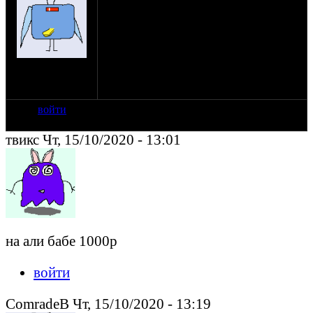
В хорошем состоянии, желательно, но
если есть в "так себе", то может быить и
такую возьму, пригодится, для примерки.
Мск.
на сайте: май-14
+7 916 пиццотадиннадцать 0229
нахождение:
bobrinsky шабака gmail.сом
Москва
войти
твикс Чт, 15/10/2020 - 13:01
на али бабе 1000р
войти
ComradeB Чт, 15/10/2020 - 13:19