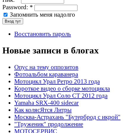
Password:
*
Запомнить меня надолго
Восстановить пароль
Новые записи в блогах
Опус на тему оппозитов
Фотоальбом караванера
Мотоцикл Урал Ретро 2013 года
Короткое видео о сборке мотоцикла
Мотоцикл Урал Соло СТ 2012 года
Yamaha SRX-400 sidecar
Как колясЯтся Литры
Москва-Астрахань "Бутерброд с икрой"
"Труженик" продолжение
МОТОСЕРВИС