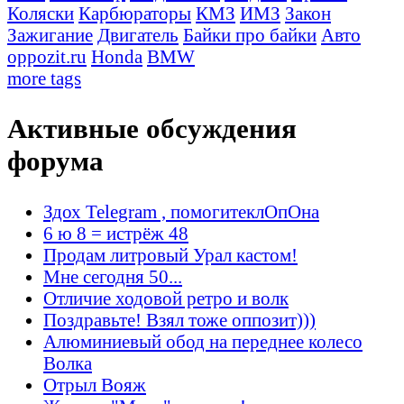
Коляски
Карбюраторы
КМЗ
ИМЗ
Закон
Зажигание
Двигатель
Байки про байки
Авто
oppozit.ru
Honda
BMW
more tags
Активные обсуждения
форума
Здох Telegram , помогитеклОпОна
6 ю 8 = истрёж 48
Продам литровый Урал кастом!
Мне сегодня 50...
Отличие ходовой ретро и волк
Поздравьте! Взял тоже оппозит)))
Алюминиевый обод на переднее колесо
Волка
Отрыл Вояж