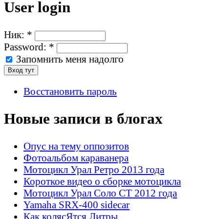
User login
Ник:
*
Password:
*
Запомнить меня надолго
Восстановить пароль
Новые записи в блогах
Опус на тему оппозитов
Фотоальбом караванера
Мотоцикл Урал Ретро 2013 года
Короткое видео о сборке мотоцикла
Мотоцикл Урал Соло СТ 2012 года
Yamaha SRX-400 sidecar
Как колясЯтся Литры