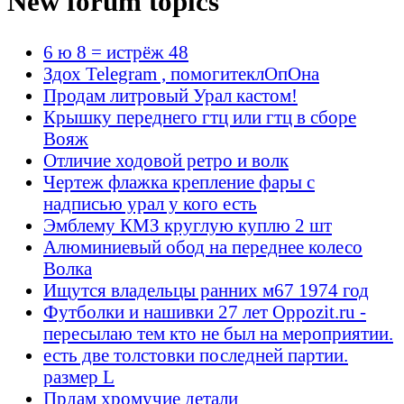
New forum topics
6 ю 8 = истрёж 48
Здох Telegram , помогитеклОпОна
Продам литровый Урал кастом!
Крышку переднего гтц или гтц в сборе
Вояж
Отличие ходовой ретро и волк
Чертеж флажка крепление фары с
надписью урал у кого есть
Эмблему КМЗ круглую куплю 2 шт
Алюминиевый обод на переднее колесо
Волка
Ищутся владельцы ранних м67 1974 год
Футболки и нашивки 27 лет Oppozit.ru -
пересылаю тем кто не был на мероприятии.
есть две толстовки последней партии.
размер L
Прдам хромучие детали