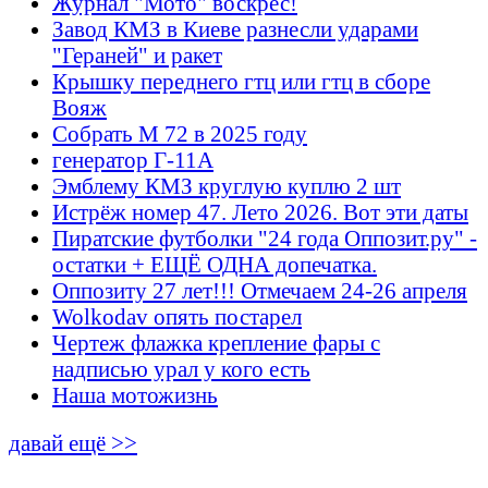
Журнал "Мото" воскрес!
Завод КМЗ в Киеве разнесли ударами
"Гераней" и ракет
Крышку переднего гтц или гтц в сборе
Вояж
Собрать М 72 в 2025 году
генератор Г-11А
Эмблему КМЗ круглую куплю 2 шт
Истрёж номер 47. Лето 2026. Вот эти даты
Пиратские футболки "24 года Оппозит.ру" -
остатки + ЕЩЁ ОДНА допечатка.
Оппозиту 27 лет!!! Отмечаем 24-26 апреля
Wolkodav опять постарел
Чертеж флажка крепление фары с
надписью урал у кого есть
Наша мотожизнь
давай ещё >>