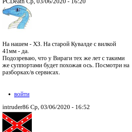
PCDeath Ср, 03/06/2020 - 16:20
На нашем - ХЗ. На старой Кувалде с вилкой
41мм - да.
Подозреваю, что у Вираги тех же лет с такими
же суппортами будет похожая ось. Посмотри на
разборках/в сервисах.
Peacedeath подкрался незаметно, но слышен был издалека
войти
intruder86 Ср, 03/06/2020 - 16:52