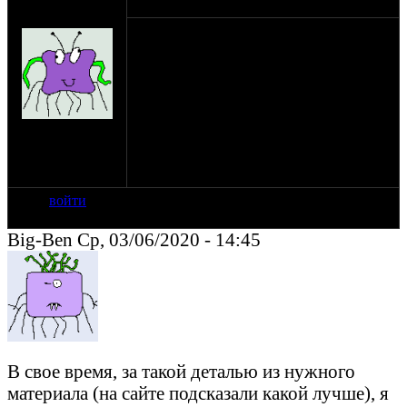
оппозитчик
03-06-20 14:23
Lucky_SV
Нужна ось колеса диаметром 15 мм.,
длина - от 25 см.
Хотелось бы чего-ть "заводского", чтобы
по-быстрому, но - прилично...
Было ли похожее что в нашем мото-
на сайте: фев-06
проме?
нахождение:
Как вариант - на 16 (попробовать
MOSCOW
переточить)??
войти
Big-Ben Ср, 03/06/2020 - 14:45
В свое время, за такой деталью из нужного
материала (на сайте подсказали какой лучше), я