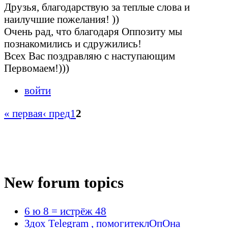
Друзья, благодарствую за теплые слова и
наилучшие пожелания! ))
Очень рад, что благодаря Оппозиту мы
познакомились и сдружились!
Всех Вас поздравляю с наступающим
Первомаем!)))
войти
« первая
‹ пред
1
2
New forum topics
6 ю 8 = истрёж 48
Здох Telegram , помогитеклОпОна