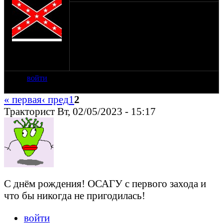
Тащемта, Рома, с новым годом тебя!!!
Счастья, здоровья и прочих нужных и
полезных благ!
на сайте: мар-09
нахождение:
Сергиев Посад
войти
« первая
‹ пред
1
2
Тракторист Вт, 02/05/2023 - 15:17
С днём рождения! ОСАГУ с первого захода и
что бы никогда не пригодилась!
войти