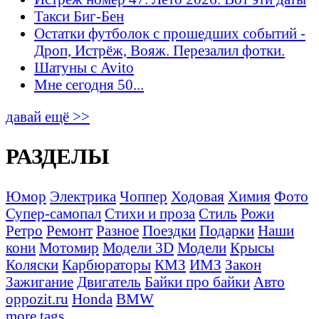
Такси Биг-Бен
Остатки футболок с прошедших событий -
Дроп, Истрёж, Вояж. Перезалил фотки.
Шатуны с Avito
Мне сегодня 50...
давай ещё >>
РАЗДЕЛЫ
Юмор
Электрика
Чоппер
Ходовая
Химия
Фото
Супер-самопал
Стихи и проза
Стиль
Рожи
Ретро
Ремонт
Разное
Поездки
Подарки
Наши
кони
Мотомир
Модели 3D
Модели
Крысы
Коляски
Карбюраторы
КМЗ
ИМЗ
Закон
Зажигание
Двигатель
Байки про байки
Авто
oppozit.ru
Honda
BMW
more tags