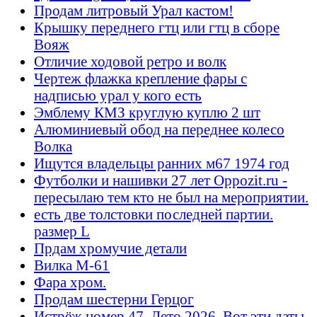
Продам литровый Урал кастом!
Крышку переднего гтц или гтц в сборе
Вояж
Отличие ходовой ретро и волк
Чертеж флажка крепление фары с
надписью урал у кого есть
Эмблему КМЗ круглую куплю 2 шт
Алюминиевый обод на переднее колесо
Волка
Ищутся владельцы ранних м67 1974 год
Футболки и нашивки 27 лет Oppozit.ru -
пересылаю тем кто не был на мероприятии.
есть две толстовки последней партии.
размер L
Прдам хромучие детали
Вилка М-61
Фара хром.
Продам шестерни Герцог
Истрёж номер 47. Лето 2026. Вот эти даты