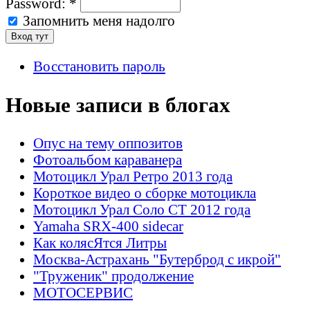
Password:
*
Запомнить меня надолго
Восстановить пароль
Новые записи в блогах
Опус на тему оппозитов
Фотоальбом караванера
Мотоцикл Урал Ретро 2013 года
Короткое видео о сборке мотоцикла
Мотоцикл Урал Соло СТ 2012 года
Yamaha SRX-400 sidecar
Как колясЯтся Литры
Москва-Астрахань "Бутерброд с икрой"
"Труженик" продолжение
МОТОСЕРВИС