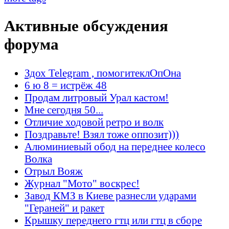
Активные обсуждения
форума
Здох Telegram , помогитеклОпОна
6 ю 8 = истрёж 48
Продам литровый Урал кастом!
Мне сегодня 50...
Отличие ходовой ретро и волк
Поздравьте! Взял тоже оппозит)))
Алюминиевый обод на переднее колесо
Волка
Отрыл Вояж
Журнал "Мото" воскрес!
Завод КМЗ в Киеве разнесли ударами
"Гераней" и ракет
Крышку переднего гтц или гтц в сборе