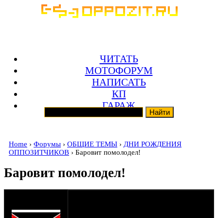
ЧИТАТЬ
МОТОФОРУМ
НАПИСАТЬ
КП
ГАРАЖ
Home
›
Форумы
›
ОБЩИЕ ТЕМЫ
›
ДНИ РОЖДЕНИЯ
ОППОЗИТЧИКОВ
› Баровит помолодел!
Баровит помолодел!
оппозитчик
30-04-20 7:14
intruder86