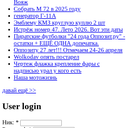
Вояж
Собрать М 72 в 2025 году
генератор Г-11А
Эмблему КМЗ круглую куплю 2 шт
Истрёж номер 47. Лето 2026. Вот эти даты
Пиратские футболки "24 года Оппозит.ру" -
остатки + ЕЩЁ ОДНА допечатка.
Оппозиту 27 лет!!! Отмечаем 24-26 апреля
Wolkodav опять постарел
Чертеж флажка крепление фары с
надписью урал у кого есть
Наша мотожизнь
давай ещё >>
User login
Ник:
*