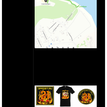
Вложеные в номера деньги - верну или
зарезервирую до след года (дом отдыха
работает как детский лагерь лишь летом,
след весной они грозились принимать
отдыхающих)
Юбилейные прикиды в силе.