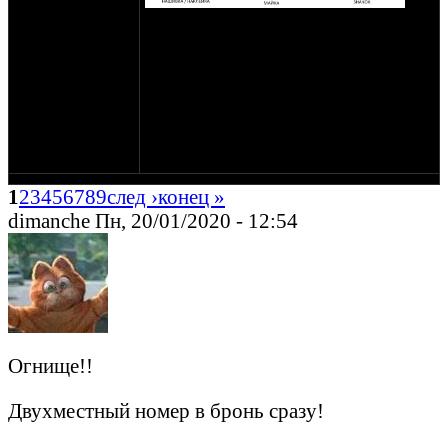
800р майка 300р нашивка, 100р наклейка
К сожалению акцию всё по 1000 уже не
могу себе позволить - подорожали сами
майки, их доставка и изготовление - из за
курса доллара.
Те кто уже внёс по принципу "всё по
1000р", выдам всё, т.к. данная предоплата
помогла мне вложиться в эти майки.
1
2
3
4
5
6
7
8
9
след ›
конец »
dimanche Пн, 20/01/2020 - 12:54
Огнище!!
Двухместный номер в бронь сразу!