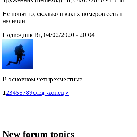
Не понятно, сколько и каких номеров есть в
наличии.
Подводник Вт, 04/02/2020 - 20:04
В основном четырехместные
1
2
3
4
5
6
7
8
9
след ›
конец »
New forum topics