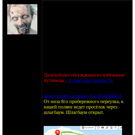
AntoniGutslasher
К сожалению дом отдыха в этом году
перепрофилировался под детский лагерь,
и обычных отдыхающих более не
принимает.
Оказывается, каждый год, весной они
принимают обычных отдыхающих, а
на сайте: авг-07
летом это детский лагерь.
нахождение:
Обещают что в 2021 весной они нас
Измайлово,
примут.
Семёновская!
Увидимся на Синёже 3-5 июля. Это
окончательный вариант и меняться он в
этом году не будет.
Дальнейшие обсуждения во избежание
путаницы -
в теме про Синеж-35
.
Координаты:
https://yandex.ru/maps/-/CCQh4HdDOA
От низа 8го прибережного переулка, к
нашей поляне ведет просёлок через
шлагбаум. Шлагбаум открыт.
Осторожно, дорога глинистая, в сырость
на одиночке ехать очень неприятно.