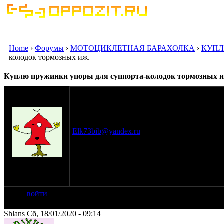
Home
›
Форумы
›
МОТОЦИКЛЕТНАЯ БАРАХОЛКА
›
КУПЛ
колодок тормозных иж.
Куплю пружинки упоры для суппорта-колодок тормозных и
оппозитчик
elk73bib
17-01-20 21:00
Elk73bib@yandex.ru
965188356пять Москва.
Надо.
на сайте: янв-09
нахождение:
г.Москва СВАО
войти
Shlans Сб, 18/01/2020 - 09:14