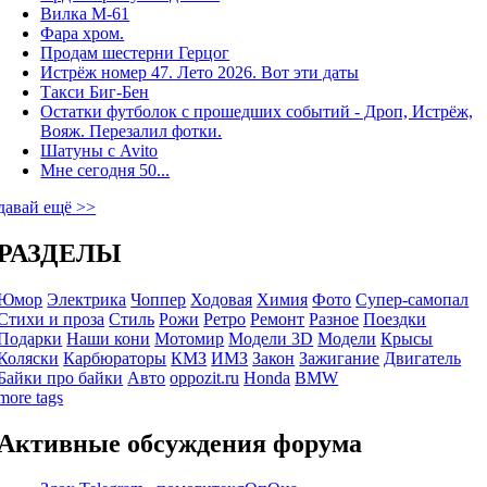
Вилка М-61
Фара хром.
Продам шестерни Герцог
Истрёж номер 47. Лето 2026. Вот эти даты
Такси Биг-Бен
Остатки футболок с прошедших событий - Дроп, Истрёж,
Вояж. Перезалил фотки.
Шатуны с Avito
Мне сегодня 50...
давай ещё >>
РАЗДЕЛЫ
Юмор
Электрика
Чоппер
Ходовая
Химия
Фото
Супер-самопал
Стихи и проза
Стиль
Рожи
Ретро
Ремонт
Разное
Поездки
Подарки
Наши кони
Мотомир
Модели 3D
Модели
Крысы
Коляски
Карбюраторы
КМЗ
ИМЗ
Закон
Зажигание
Двигатель
Байки про байки
Авто
oppozit.ru
Honda
BMW
more tags
Активные обсуждения форума