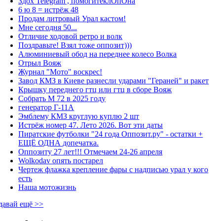
Здох Telegram , помогитеклОпОна
6 ю 8 = истрёж 48
Продам литровый Урал кастом!
Мне сегодня 50...
Отличие ходовой ретро и волк
Поздравьте! Взял тоже оппозит)))
Алюминиевый обод на переднее колесо Волка
Отрыл Вояж
Журнал "Мото" воскрес!
Завод КМЗ в Киеве разнесли ударами "Гераней" и ракет
Крышку переднего гтц или гтц в сборе Вояж
Собрать М 72 в 2025 году
генератор Г-11А
Эмблему КМЗ круглую куплю 2 шт
Истрёж номер 47. Лето 2026. Вот эти даты
Пиратские футболки "24 года Оппозит.ру" - остатки +
ЕЩЁ ОДНА допечатка.
Оппозиту 27 лет!!! Отмечаем 24-26 апреля
Wolkodav опять постарел
Чертеж флажка крепление фары с надписью урал у кого
есть
Наша мотожизнь
давай ещё >>