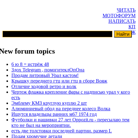
ЧИТАТЬ
МОТОФОРУМ
НАПИСАТЬ
КП
ГАРАЖ
New forum topics
6 ю 8 = истрёж 48
Здох Telegram , помогитеклОпОна
Продам литровый Урал кастом!
Крышку переднего гтц или гтц в сборе Вояж
Отличие ходовой ретро и волк
Чертеж флажка крепление фары с надписью урал у кого
есть
Эмблему КМЗ круглую куплю 2 шт
Алюминиевый обод на переднее колесо Волка
Ищутся владельцы ранних м67 1974 год
Футболки и нашивки 27 лет Oppozit.ru - пересылаю тем
кто не был на мероприятии.
есть две толстовки последней партии. размер L
Прдам хромучие детали