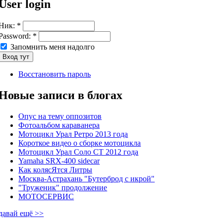
User login
Ник:
*
Password:
*
Запомнить меня надолго
Восстановить пароль
Новые записи в блогах
Опус на тему оппозитов
Фотоальбом караванера
Мотоцикл Урал Ретро 2013 года
Короткое видео о сборке мотоцикла
Мотоцикл Урал Соло СТ 2012 года
Yamaha SRX-400 sidecar
Как колясЯтся Литры
Москва-Астрахань "Бутерброд с икрой"
"Труженик" продолжение
МОТОСЕРВИС
давай ещё >>