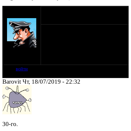
оппозитчик
18-07-19 22:16
SHTRLZ_admin
СИНЕЖ-34 - с30-08 по 1-09
всем всё понятно?
на сайте: апр-99
нахождение:
Москва
войти
Barovit Чт, 18/07/2019 - 22:32
30-го.