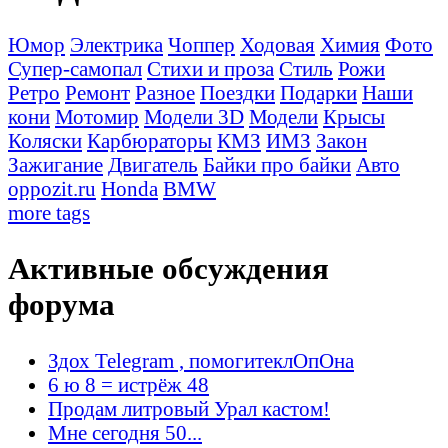
Юмор
Электрика
Чоппер
Ходовая
Химия
Фото
Супер-самопал
Стихи и проза
Стиль
Рожи
Ретро
Ремонт
Разное
Поездки
Подарки
Наши
кони
Мотомир
Модели 3D
Модели
Крысы
Коляски
Карбюраторы
КМЗ
ИМЗ
Закон
Зажигание
Двигатель
Байки про байки
Авто
oppozit.ru
Honda
BMW
more tags
Активные обсуждения
форума
Здох Telegram , помогитеклОпОна
6 ю 8 = истрёж 48
Продам литровый Урал кастом!
Мне сегодня 50...