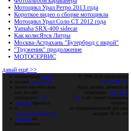
Фотоальбом караванера
Мотоцикл Урал Ретро 2013 года
Короткое видео о сборке мотоцикла
Мотоцикл Урал Соло СТ 2012 года
Yamaha SRX-400 sidecar
Как колясЯтся Литры
Москва-Астрахань "Бутерброд с икрой"
"Труженик" продолжение
МОТОСЕРВИС
давай ещё >>
оппозитный
форум
© 1999-2026 мотопортал
полное
оглавление
OPPOZIT.RU
хотите вы этого или
Идея, дизайн, развитие и
нет, но сайт
поддержка :
SHTRLZ
использует
куки
16+
Сайт может содержать
закрома
oppozit.ru
контент,
о
не предназначенный для лиц
конфиденциальности
младше 16-ти лет
реклама
на
мотопортале