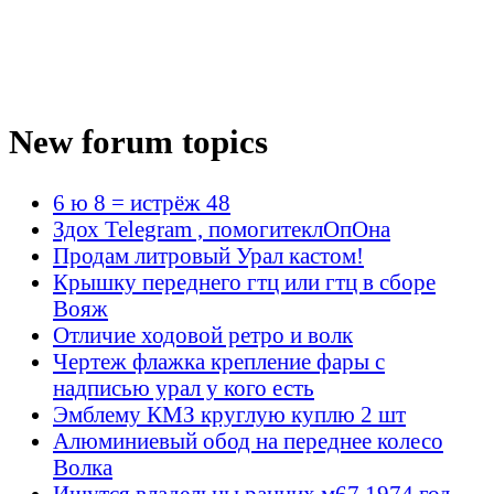
New forum topics
6 ю 8 = истрёж 48
Здох Telegram , помогитеклОпОна
Продам литровый Урал кастом!
Крышку переднего гтц или гтц в сборе
Вояж
Отличие ходовой ретро и волк
Чертеж флажка крепление фары с
надписью урал у кого есть
Эмблему КМЗ круглую куплю 2 шт
Алюминиевый обод на переднее колесо
Волка
Ищутся владельцы ранних м67 1974 год