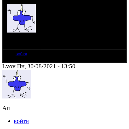
оппозитчик Lvov
26-06-19 16:05
profit_manСобакаmail.ru
897761641десять
на сайте: авг-15
нахождение:
Москва
войти
Lvov Пн, 30/08/2021 - 13:50
Ап
войти