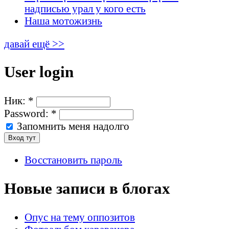
надписью урал у кого есть
Наша мотожизнь
давай ещё >>
User login
Ник:
*
Password:
*
Запомнить меня надолго
Восстановить пароль
Новые записи в блогах
Опус на тему оппозитов