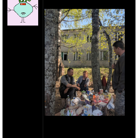
небольшими коррективами.
на сайте: ноя-04
нахождение:
Пущино
Вторые майские, 9 - 12 мая.
По коррективам: хотел бы не