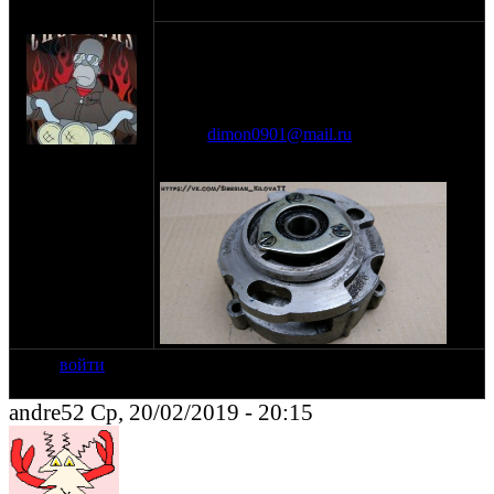
оппозитчик
20-02-19 17:28
DimonenOK
Куплю крышки генераторов. Опт
приветствуется. Предлагайте. Готов
рассмотреть обмен на что либо.
Новосибирск
почта
dimon0901@mail.ru
на сайте: ноя-12
тел 89137576446
нахождение:
Новосибирск
войти
andre52 Ср, 20/02/2019 - 20:15