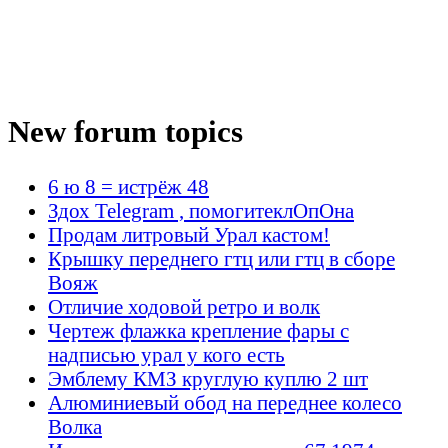
New forum topics
6 ю 8 = истрёж 48
Здох Telegram , помогитеклОпОна
Продам литровый Урал кастом!
Крышку переднего гтц или гтц в сборе
Вояж
Отличие ходовой ретро и волк
Чертеж флажка крепление фары с
надписью урал у кого есть
Эмблему КМЗ круглую куплю 2 шт
Алюминиевый обод на переднее колесо
Волка