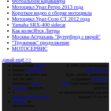
Фотоальбом караванера
Мотоцикл Урал Ретро 2013 года
Короткое видео о сборке мотоцикла
Мотоцикл Урал Соло СТ 2012 года
Yamaha SRX-400 sidecar
Как колясЯтся Литры
Москва-Астрахань "Бутерброд с икрой"
"Труженик" продолжение
МОТОСЕРВИС
давай ещё >>
оппозитный
форум
© 1999-2026 мотопортал
полное
оглавление
OPPOZIT.RU
хотите вы этого или
Идея, дизайн, развитие и
нет, но сайт
поддержка :
SHTRLZ
использует
куки
16+
Сайт может содержать
закрома
oppozit.ru
контент,
о
не предназначенный для лиц
конфиденциальности
младше 16-ти лет
реклама
на
мотопортале