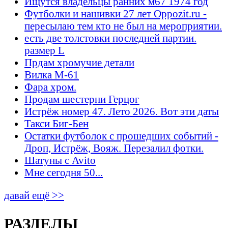
Ищутся владельцы ранних м67 1974 год
Футболки и нашивки 27 лет Oppozit.ru -
пересылаю тем кто не был на мероприятии.
есть две толстовки последней партии.
размер L
Прдам хромучие детали
Вилка М-61
Фара хром.
Продам шестерни Герцог
Истрёж номер 47. Лето 2026. Вот эти даты
Такси Биг-Бен
Остатки футболок с прошедших событий -
Дроп, Истрёж, Вояж. Перезалил фотки.
Шатуны с Avito
Мне сегодня 50...
давай ещё >>
РАЗДЕЛЫ