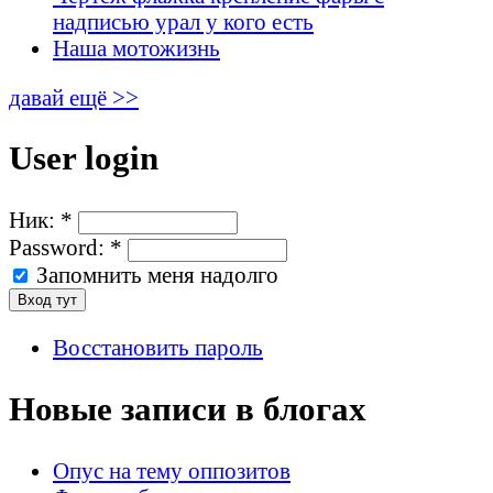
надписью урал у кого есть
Наша мотожизнь
давай ещё >>
User login
Ник:
*
Password:
*
Запомнить меня надолго
Восстановить пароль
Новые записи в блогах
Опус на тему оппозитов