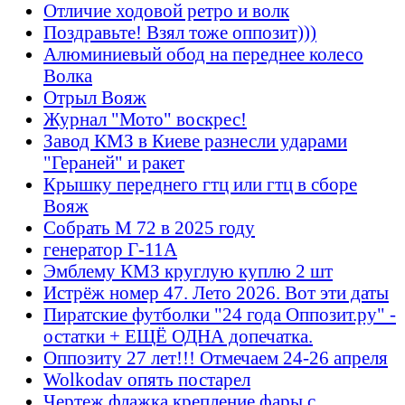
Отличие ходовой ретро и волк
Поздравьте! Взял тоже оппозит)))
Алюминиевый обод на переднее колесо
Волка
Отрыл Вояж
Журнал "Мото" воскрес!
Завод КМЗ в Киеве разнесли ударами
"Гераней" и ракет
Крышку переднего гтц или гтц в сборе
Вояж
Собрать М 72 в 2025 году
генератор Г-11А
Эмблему КМЗ круглую куплю 2 шт
Истрёж номер 47. Лето 2026. Вот эти даты
Пиратские футболки "24 года Оппозит.ру" -
остатки + ЕЩЁ ОДНА допечатка.
Оппозиту 27 лет!!! Отмечаем 24-26 апреля
Wolkodav опять постарел
Чертеж флажка крепление фары с