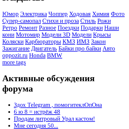
Юмор
Электрика
Чоппер
Ходовая
Химия
Фото
Супер-самопал
Стихи и проза
Стиль
Рожи
Ретро
Ремонт
Разное
Поездки
Подарки
Наши
кони
Мотомир
Модели 3D
Модели
Крысы
Коляски
Карбюраторы
КМЗ
ИМЗ
Закон
Зажигание
Двигатель
Байки про байки
Авто
oppozit.ru
Honda
BMW
more tags
Активные обсуждения
форума
Здох Telegram , помогитеклОпОна
6 ю 8 = истрёж 48
Продам литровый Урал кастом!
Мне сегодня 50...