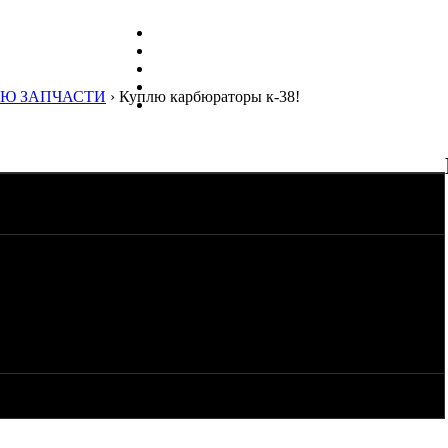
Ю ЗАПЧАСТИ
› Куплю карбюраторы к-38!
любом состоянии