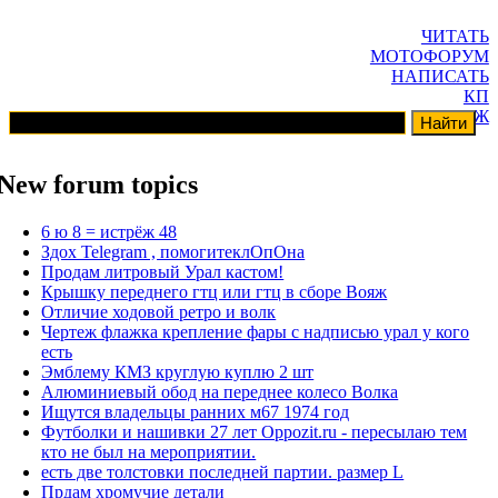
ЧИТАТЬ
МОТОФОРУМ
НАПИСАТЬ
КП
ГАРАЖ
New forum topics
6 ю 8 = истрёж 48
Здох Telegram , помогитеклОпОна
Продам литровый Урал кастом!
Крышку переднего гтц или гтц в сборе Вояж
Отличие ходовой ретро и волк
Чертеж флажка крепление фары с надписью урал у кого
есть
Эмблему КМЗ круглую куплю 2 шт
Алюминиевый обод на переднее колесо Волка
Ищутся владельцы ранних м67 1974 год
Футболки и нашивки 27 лет Oppozit.ru - пересылаю тем
кто не был на мероприятии.
есть две толстовки последней партии. размер L
Прдам хромучие детали