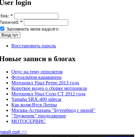
User login
Ник:
*
Password:
*
Запомнить меня надолго
Восстановить пароль
Новые записи в блогах
Опус на тему оппозитов
Фотоальбом караванера
Мотоцикл Урал Ретро 2013 года
Короткое видео о сборке мотоцикла
Мотоцикл Урал Соло СТ 2012 года
Yamaha SRX-400 sidecar
Как колясЯтся Литры
Москва-Астрахань "Бутерброд с икрой"
"Труженик" продолжение
МОТОСЕРВИС
давай ещё >>