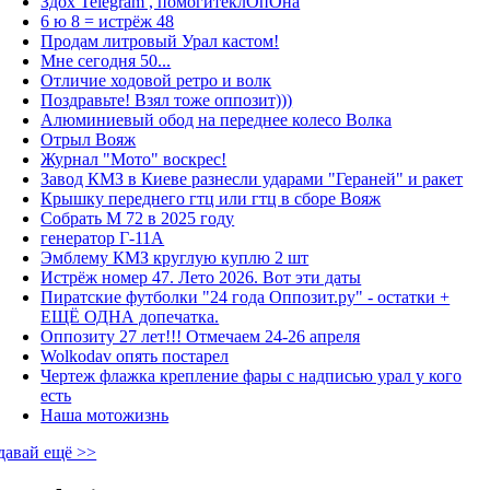
Здох Telegram , помогитеклОпОна
6 ю 8 = истрёж 48
Продам литровый Урал кастом!
Мне сегодня 50...
Отличие ходовой ретро и волк
Поздравьте! Взял тоже оппозит)))
Алюминиевый обод на переднее колесо Волка
Отрыл Вояж
Журнал "Мото" воскрес!
Завод КМЗ в Киеве разнесли ударами "Гераней" и ракет
Крышку переднего гтц или гтц в сборе Вояж
Собрать М 72 в 2025 году
генератор Г-11А
Эмблему КМЗ круглую куплю 2 шт
Истрёж номер 47. Лето 2026. Вот эти даты
Пиратские футболки "24 года Оппозит.ру" - остатки +
ЕЩЁ ОДНА допечатка.
Оппозиту 27 лет!!! Отмечаем 24-26 апреля
Wolkodav опять постарел
Чертеж флажка крепление фары с надписью урал у кого
есть
Наша мотожизнь
давай ещё >>