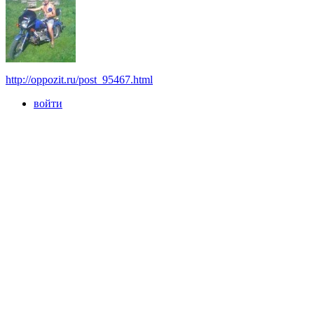
http://oppozit.ru/post_95467.html
войти