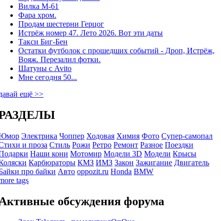
Вилка М-61
Фара хром.
Продам шестерни Герцог
Истрёж номер 47. Лето 2026. Вот эти даты
Такси Биг-Бен
Остатки футболок с прошедших событий - Дроп, Истрёж,
Вояж. Перезалил фотки.
Шатуны с Avito
Мне сегодня 50...
давай ещё >>
РАЗДЕЛЫ
Юмор
Электрика
Чоппер
Ходовая
Химия
Фото
Супер-самопал
Стихи и проза
Стиль
Рожи
Ретро
Ремонт
Разное
Поездки
Подарки
Наши кони
Мотомир
Модели 3D
Модели
Крысы
Коляски
Карбюраторы
КМЗ
ИМЗ
Закон
Зажигание
Двигатель
Байки про байки
Авто
oppozit.ru
Honda
BMW
more tags
Активные обсуждения форума