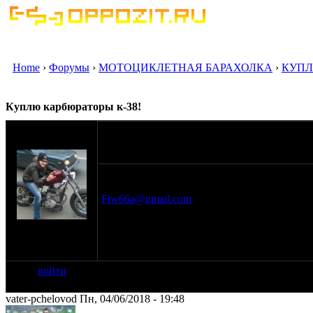
Home
›
Форумы
›
МОТОЦИКЛЕТНАЯ БАРАХОЛКА
›
КУПЛ
Куплю карбюраторы к-38!
оппозитчик
03-06-18 12:02
strekatyn66
Куплю комплектные карбюраторы к-38 , в 
89057772785
Ftw66a@gmail.com
на сайте: июл-11
нахождение:
г.Люберцы
войти
vater-pchelovod Пн, 04/06/2018 - 19:48