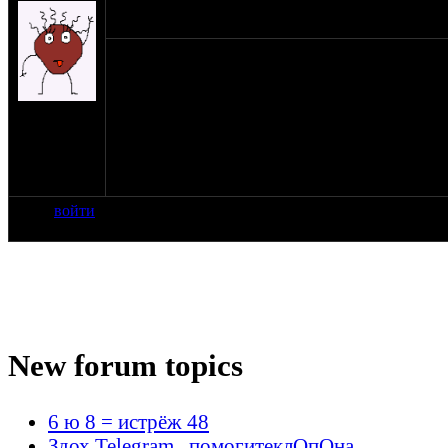
a79035215672@ya.ru,89035215672,Москва.Полн
исправный,только в Москве и МО,не Китай
на сайте:
дек-09
нахождение:
Тёплый
Стан
войти
New forum topics
6 ю 8 = истрёж 48
Здох Telegram , помогитеклОпОна