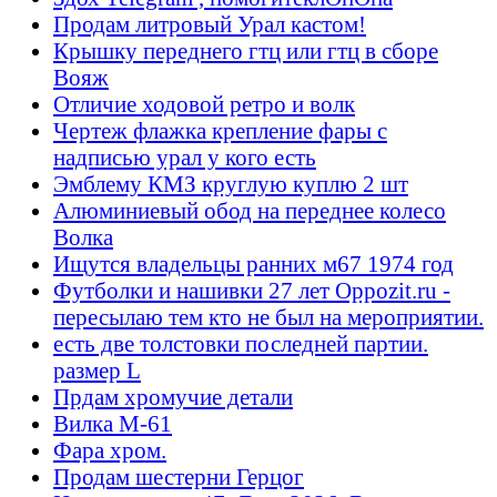
Продам литровый Урал кастом!
Крышку переднего гтц или гтц в сборе
Вояж
Отличие ходовой ретро и волк
Чертеж флажка крепление фары с
надписью урал у кого есть
Эмблему КМЗ круглую куплю 2 шт
Алюминиевый обод на переднее колесо
Волка
Ищутся владельцы ранних м67 1974 год
Футболки и нашивки 27 лет Oppozit.ru -
пересылаю тем кто не был на мероприятии.
есть две толстовки последней партии.
размер L
Прдам хромучие детали
Вилка М-61
Фара хром.
Продам шестерни Герцог