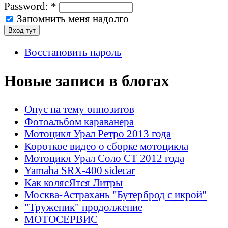
Password:
*
Запомнить меня надолго
Восстановить пароль
Новые записи в блогах
Опус на тему оппозитов
Фотоальбом караванера
Мотоцикл Урал Ретро 2013 года
Короткое видео о сборке мотоцикла
Мотоцикл Урал Соло СТ 2012 года
Yamaha SRX-400 sidecar
Как колясЯтся Литры
Москва-Астрахань "Бутерброд с икрой"
"Труженик" продолжение
МОТОСЕРВИС