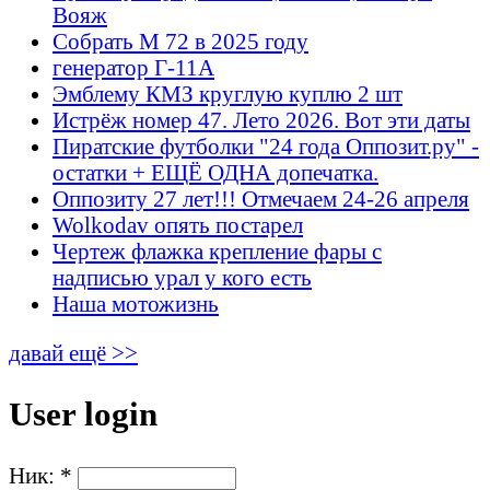
Вояж
Собрать М 72 в 2025 году
генератор Г-11А
Эмблему КМЗ круглую куплю 2 шт
Истрёж номер 47. Лето 2026. Вот эти даты
Пиратские футболки "24 года Оппозит.ру" -
остатки + ЕЩЁ ОДНА допечатка.
Оппозиту 27 лет!!! Отмечаем 24-26 апреля
Wolkodav опять постарел
Чертеж флажка крепление фары с
надписью урал у кого есть
Наша мотожизнь
давай ещё >>
User login
Ник:
*