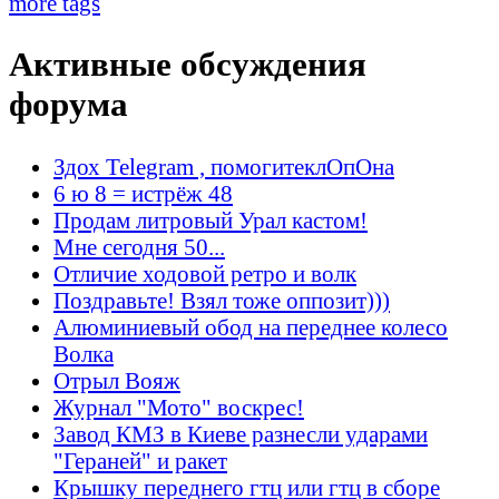
more tags
Активные обсуждения
форума
Здох Telegram , помогитеклОпОна
6 ю 8 = истрёж 48
Продам литровый Урал кастом!
Мне сегодня 50...
Отличие ходовой ретро и волк
Поздравьте! Взял тоже оппозит)))
Алюминиевый обод на переднее колесо
Волка
Отрыл Вояж
Журнал "Мото" воскрес!
Завод КМЗ в Киеве разнесли ударами
"Гераней" и ракет
Крышку переднего гтц или гтц в сборе