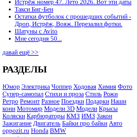
Истрёж номер 47. Лето 2026. Вот эти даты
Такси Биг-Бен
Остатки футболок с прошедших событий -
Дроп, Истрёж, Вояж. Перезалил фотки.
Шатуны с Avito
Мне сегодня 50...
давай ещё >>
РАЗДЕЛЫ
Юмор
Электрика
Чоппер
Ходовая
Химия
Фото
Супер-самопал
Стихи и проза
Стиль
Рожи
Ретро
Ремонт
Разное
Поездки
Подарки
Наши
кони
Мотомир
Модели 3D
Модели
Крысы
Коляски
Карбюраторы
КМЗ
ИМЗ
Закон
Зажигание
Двигатель
Байки про байки
Авто
oppozit.ru
Honda
BMW