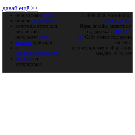
давай ещё >>
оппозитный
форум
© 1999-2026 мотопортал
полное
оглавление
OPPOZIT.RU
хотите вы этого или
Идея, дизайн, развитие и
нет, но сайт
поддержка :
SHTRLZ
использует
куки
16+
Сайт может содержать
закрома
oppozit.ru
контент,
о
не предназначенный для лиц
конфиденциальности
младше 16-ти лет
реклама
на
мотопортале