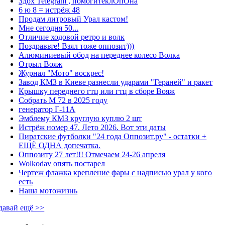
Здох Telegram , помогитеклОпОна
6 ю 8 = истрёж 48
Продам литровый Урал кастом!
Мне сегодня 50...
Отличие ходовой ретро и волк
Поздравьте! Взял тоже оппозит)))
Алюминиевый обод на переднее колесо Волка
Отрыл Вояж
Журнал "Мото" воскрес!
Завод КМЗ в Киеве разнесли ударами "Гераней" и ракет
Крышку переднего гтц или гтц в сборе Вояж
Собрать М 72 в 2025 году
генератор Г-11А
Эмблему КМЗ круглую куплю 2 шт
Истрёж номер 47. Лето 2026. Вот эти даты
Пиратские футболки "24 года Оппозит.ру" - остатки +
ЕЩЁ ОДНА допечатка.
Оппозиту 27 лет!!! Отмечаем 24-26 апреля
Wolkodav опять постарел
Чертеж флажка крепление фары с надписью урал у кого
есть
Наша мотожизнь
давай ещё >>