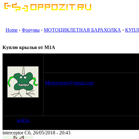
Home
›
Форумы
›
МОТОЦИКЛЕТНАЯ БАРАХОЛКА
›
КУПЛ
Куплю крылья от М1А
оппозитчик
26-05-18 19:55
mixa98
Дорого куплю крылья от М1А в хорошем с
Motorestore@gmail.com
Тел. 89853343567
на сайте: ноя-06
нахождение:
Москва
войти
interceptor Сб, 26/05/2018 - 20:43