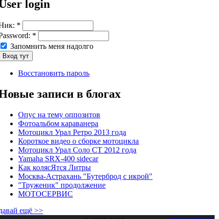
User login
Ник:
*
Password:
*
Запомнить меня надолго
Восстановить пароль
Новые записи в блогах
Опус на тему оппозитов
Фотоальбом караванера
Мотоцикл Урал Ретро 2013 года
Короткое видео о сборке мотоцикла
Мотоцикл Урал Соло СТ 2012 года
Yamaha SRX-400 sidecar
Как колясЯтся Литры
Москва-Астрахань "Бутерброд с икрой"
"Труженик" продолжение
МОТОСЕРВИС
давай ещё >>