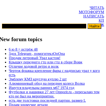
ЧИТАТЬ
МОТОФОРУМ
НАПИСАТЬ
КП
ГАРАЖ
New forum topics
6 ю 8 = истрёж 48
Здох Telegram , помогитеклОпОна
Продам литровый Урал кастом!
Крышку переднего гтц или гтц в сборе Вояж
Отличие ходовой ретро и волк
Чертеж флажка крепление фары с надписью урал у кого
есть
Эмблему КМЗ круглую куплю 2 шт
Алюминиевый обод на переднее колесо Волка
Ищутся владельцы ранних м67 1974 год
Футболки и нашивки 27 лет Oppozit.ru - пересылаю тем
кто не был на мероприятии.
есть две толстовки последней партии. размер L
Прдам хромучие детали