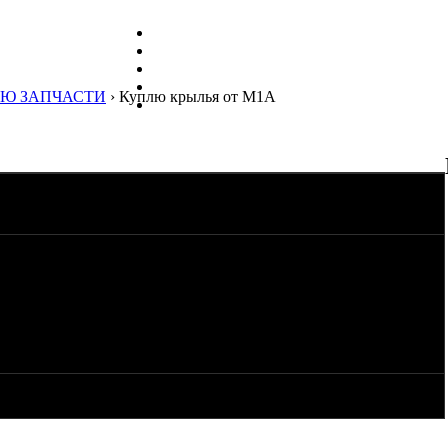
Ю ЗАПЧАСТИ
› Куплю крылья от М1А
остоянии