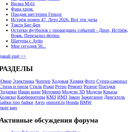
Вилка М-61
Фара хром.
Продам шестерни Герцог
Истрёж номер 47. Лето 2026. Вот эти даты
Такси Биг-Бен
Остатки футболок с прошедших событий - Дроп, Истрёж,
Вояж. Перезалил фотки.
Шатуны с Avito
Мне сегодня 50...
давай ещё >>
РАЗДЕЛЫ
Юмор
Электрика
Чоппер
Ходовая
Химия
Фото
Супер-самопал
Стихи и проза
Стиль
Рожи
Ретро
Ремонт
Разное
Поездки
Подарки
Наши кони
Мотомир
Модели 3D
Модели
Крысы
Коляски
Карбюраторы
КМЗ
ИМЗ
Закон
Зажигание
Двигатель
Байки про байки
Авто
oppozit.ru
Honda
BMW
more tags
Активные обсуждения форума