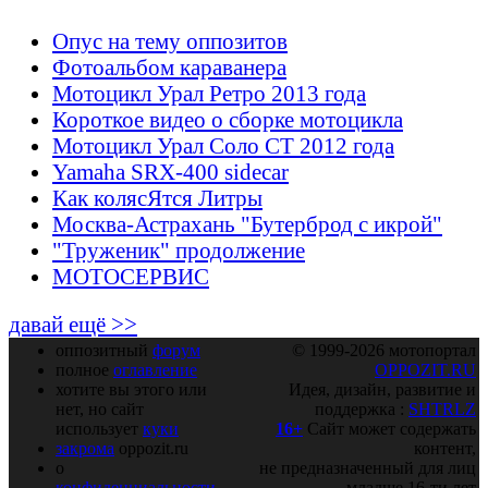
Опус на тему оппозитов
Фотоальбом караванера
Мотоцикл Урал Ретро 2013 года
Короткое видео о сборке мотоцикла
Мотоцикл Урал Соло СТ 2012 года
Yamaha SRX-400 sidecar
Как колясЯтся Литры
Москва-Астрахань "Бутерброд с икрой"
"Труженик" продолжение
МОТОСЕРВИС
давай ещё >>
оппозитный
форум
© 1999-2026 мотопортал
полное
оглавление
OPPOZIT.RU
хотите вы этого или
Идея, дизайн, развитие и
нет, но сайт
поддержка :
SHTRLZ
использует
куки
16+
Сайт может содержать
закрома
oppozit.ru
контент,
о
не предназначенный для лиц
конфиденциальности
младше 16-ти лет