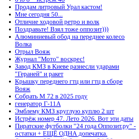
Продам литровый Урал кастом!
Мне сегодня 50...
Отличие ходовой ретро и волк
Поздравьте! Взял тоже оппозит)))
Алюминиевый обод на переднее колесо
Волка
Отрыл Вояж
Журнал "Мото" воскрес!
Завод КМЗ в Киеве разнесли ударами
"Гераней" и ракет
Крышку переднего гтц или гтц в сборе
Вояж
Собрать М 72 в 2025 году
генератор Г-11А
Эмблему КМЗ круглую куплю 2 шт
Истрёж номер 47. Лето 2026. Вот эти даты
Пиратские футболки "24 года Оппозит.ру" -
остатки + ЕЩЁ ОДНА допечатка.