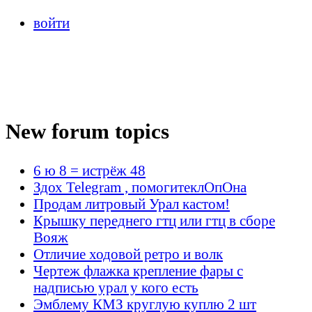
войти
New forum topics
6 ю 8 = истрёж 48
Здох Telegram , помогитеклОпОна
Продам литровый Урал кастом!
Крышку переднего гтц или гтц в сборе
Вояж
Отличие ходовой ретро и волк
Чертеж флажка крепление фары с
надписью урал у кого есть
Эмблему КМЗ круглую куплю 2 шт