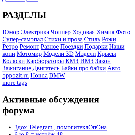
РАЗДЕЛЫ
Юмор
Электрика
Чоппер
Ходовая
Химия
Фото
Супер-самопал
Стихи и проза
Стиль
Рожи
Ретро
Ремонт
Разное
Поездки
Подарки
Наши
кони
Мотомир
Модели 3D
Модели
Крысы
Коляски
Карбюраторы
КМЗ
ИМЗ
Закон
Зажигание
Двигатель
Байки про байки
Авто
oppozit.ru
Honda
BMW
more tags
Активные обсуждения
форума
Здох Telegram , помогитеклОпОна
6 ю 8 = истрёж 48