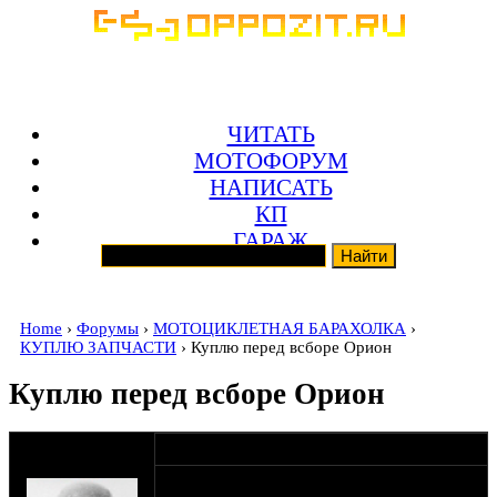
ЧИТАТЬ
МОТОФОРУМ
НАПИСАТЬ
КП
ГАРАЖ
Home
›
Форумы
›
МОТОЦИКЛЕТНАЯ БАРАХОЛКА
›
КУПЛЮ ЗАПЧАСТИ
› Куплю перед всборе Орион
Куплю перед всборе Орион
оппозитчик
04-04-18 11:26
mg42
Всем добра. Ищется морда всборе от