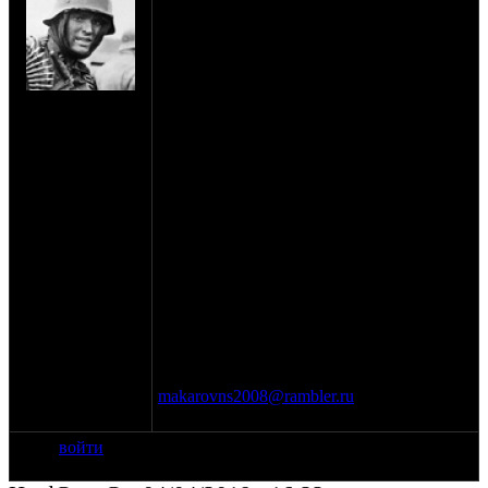
ориона, адаптированная под совнархоз. В
идеале это : траверсы, адаптированные
для установки на совнархоз, перья орион
в хорошем состоянии, крыло,
колесо,суппорта, ось, машинка со
на сайте: июл-12
шлангом,чтоб просто поставить и забыть
нахождение:
про морду. По отдельности рассматривать
Канск
не буду, т.к. надо человеку поставить
побыстрее, а тот ждать не хочет, пока
комплектующие соберешь, потом
срастить все это... Ценник обсуждается.
Еще нужен выхлоп от Урал Соло, только
сами банки (остальное все есть), лучше
б\у (от ценника на новые банки у
товарища глаз на лоб полез), но чтоб без
сильных коцок, чтоб можно было
полирнуть. Ценник обсуждается.
Макаров Николай Сергеевич
663600 Красноярский край, г. Канск
89832863585
makarovns2008@rambler.ru
на мыло редко
смотрю, лучше дублируйте в личку
войти