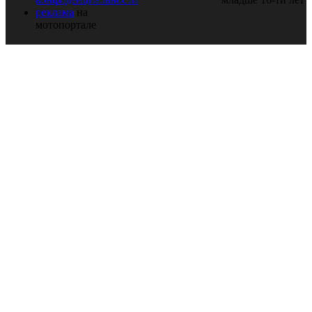
реклама
на
мотопортале