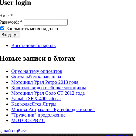
User login
Ник:
*
Password:
*
Запомнить меня надолго
Восстановить пароль
Новые записи в блогах
Опус на тему оппозитов
Фотоальбом караванера
Мотоцикл Урал Ретро 2013 года
Короткое видео о сборке мотоцикла
Мотоцикл Урал Соло СТ 2012 года
Yamaha SRX-400 sidecar
Как колясЯтся Литры
Москва-Астрахань "Бутерброд с икрой"
"Труженик" продолжение
МОТОСЕРВИС
давай ещё >>