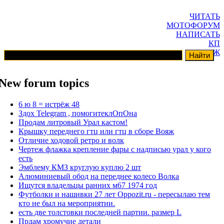
ЧИТАТЬ
МОТОФОРУМ
НАПИСАТЬ
КП
ГАРАЖ
New forum topics
6 ю 8 = истрёж 48
Здох Telegram , помогитеклОпОна
Продам литровый Урал кастом!
Крышку переднего гтц или гтц в сборе Вояж
Отличие ходовой ретро и волк
Чертеж флажка крепление фары с надписью урал у кого
есть
Эмблему КМЗ круглую куплю 2 шт
Алюминиевый обод на переднее колесо Волка
Ищутся владельцы ранних м67 1974 год
Футболки и нашивки 27 лет Oppozit.ru - пересылаю тем
кто не был на мероприятии.
есть две толстовки последней партии. размер L
Прдам хромучие детали