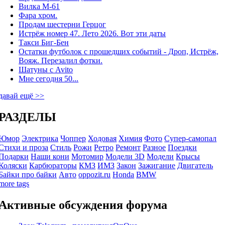
Вилка М-61
Фара хром.
Продам шестерни Герцог
Истрёж номер 47. Лето 2026. Вот эти даты
Такси Биг-Бен
Остатки футболок с прошедших событий - Дроп, Истрёж,
Вояж. Перезалил фотки.
Шатуны с Avito
Мне сегодня 50...
давай ещё >>
РАЗДЕЛЫ
Юмор
Электрика
Чоппер
Ходовая
Химия
Фото
Супер-самопал
Стихи и проза
Стиль
Рожи
Ретро
Ремонт
Разное
Поездки
Подарки
Наши кони
Мотомир
Модели 3D
Модели
Крысы
Коляски
Карбюраторы
КМЗ
ИМЗ
Закон
Зажигание
Двигатель
Байки про байки
Авто
oppozit.ru
Honda
BMW
more tags
Активные обсуждения форума