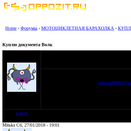
Home
›
Форумы
›
МОТОЦИКЛЕТНАЯ БАРАХОЛКА
›
КУПЛ
Куплю документа Волк
оппозитчик
22-01-18 22:05
Mitьka
Куплю Документы Урал волк. Бумаги+рама
Екатеринбург 89126853659
simon199987@gm
на сайте: янв-17
нахождение:
Екатеринбург
войти
Mitьka Сб, 27/01/2018 - 19:01