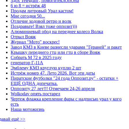
Здох Telegram , помогитеклОпОна
6 ю 8 = истрёж 48
Продам литровый Урал кастом!
Мне сегодня 50...
Отличие ходовой ретро и волк
Поздравьте! Взял тоже оппозит)))
Алюминиевый обод на переднее колесо Волка
Отрыл Вояж
Журнал "Мото" воскрес!
Завод КМЗ в Киеве разнесли ударами "Гераней" и ракет
Крышку переднего гтц или гтц в сборе Вояж
Собрать М 72 в 2025 году
генератор Г-11А
Эмблему КМЗ круглую куплю 2 шт
Истрёж номер 47. Лето 2026. Вот эти даты
Пиратские футболки "24 года Оппозит.ру" - остатки +
ЕЩЁ ОДНА допечатка.
Оппозиту 27 лет!!! Отмечаем 24-26 апреля
Wolkodav опять постарел
Чертеж флажка крепление фары с надписью урал у кого
есть
Наша мотожизнь
давай ещё >>