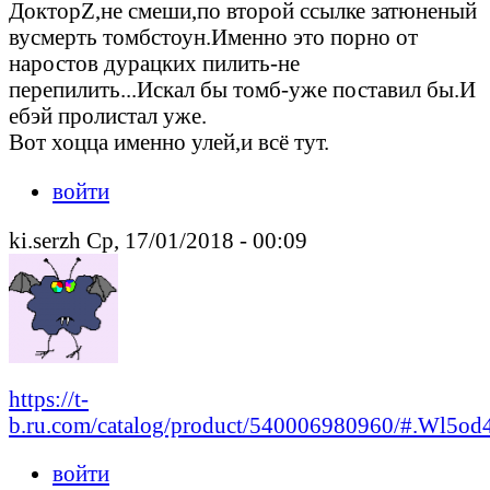
ДокторZ,не смеши,по второй ссылке затюненый
вусмерть томбстоун.Именно это порно от
наростов дурацких пилить-не
перепилить...Искал бы томб-уже поставил бы.И
ебэй пролистал уже.
Вот хоцца именно улей,и всё тут.
войти
ki.serzh Ср, 17/01/2018 - 00:09
https://t-
b.ru.com/catalog/product/540006980960/#.Wl5o
войти