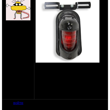
на сайте: мар-12
нахождение:
Сочи
Может завалялся у кого.Оригинал 1939-
1946 гг неоправданно дорого стоит.Так
что ищу новодел.Корпус желательно
крашеный,хром необязателен.В целом
,состояние не особо критично,кронштейн
номера не нужен вообще.До 1500 р. по
цене.
Сочи,vanluderss@yandex.ru т.89284540343
войти