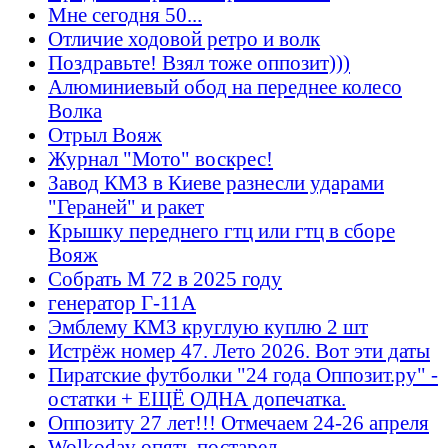
Мне сегодня 50...
Отличие ходовой ретро и волк
Поздравьте! Взял тоже оппозит)))
Алюминиевый обод на переднее колесо
Волка
Отрыл Вояж
Журнал "Мото" воскрес!
Завод КМЗ в Киеве разнесли ударами
"Гераней" и ракет
Крышку переднего гтц или гтц в сборе
Вояж
Собрать М 72 в 2025 году
генератор Г-11А
Эмблему КМЗ круглую куплю 2 шт
Истрёж номер 47. Лето 2026. Вот эти даты
Пиратские футболки "24 года Оппозит.ру" -
остатки + ЕЩЁ ОДНА допечатка.
Оппозиту 27 лет!!! Отмечаем 24-26 апреля
Wolkodav опять постарел