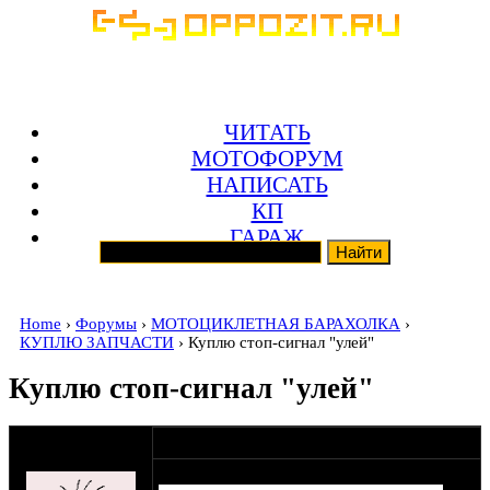
ЧИТАТЬ
МОТОФОРУМ
НАПИСАТЬ
КП
ГАРАЖ
Home
›
Форумы
›
МОТОЦИКЛЕТНАЯ БАРАХОЛКА
›
КУПЛЮ ЗАПЧАСТИ
› Куплю стоп-сигнал "улей"
Куплю стоп-сигнал "улей"
оппозитчик
16-01-18 22:49
vanlüderss
Типа вот.