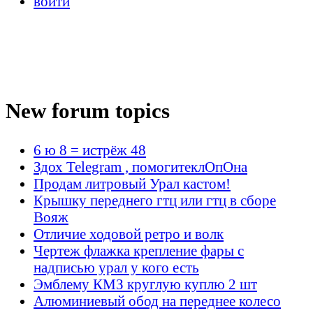
войти
New forum topics
6 ю 8 = истрёж 48
Здох Telegram , помогитеклОпОна
Продам литровый Урал кастом!
Крышку переднего гтц или гтц в сборе
Вояж
Отличие ходовой ретро и волк
Чертеж флажка крепление фары с
надписью урал у кого есть
Эмблему КМЗ круглую куплю 2 шт
Алюминиевый обод на переднее колесо