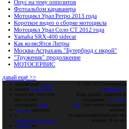
Опус на тему оппозитов
Фотоальбом караванера
Мотоцикл Урал Ретро 2013 года
Короткое видео о сборке мотоцикла
Мотоцикл Урал Соло СТ 2012 года
Yamaha SRX-400 sidecar
Как колясЯтся Литры
Москва-Астрахань "Бутерброд с икрой"
"Труженик" продолжение
МОТОСЕРВИС
давай ещё >>
оппозитный
форум
© 1999-2026 мотопортал
полное
оглавление
OPPOZIT.RU
хотите вы этого или
Идея, дизайн, развитие и
нет, но сайт
поддержка :
SHTRLZ
использует
куки
16+
Сайт может содержать
закрома
oppozit.ru
контент,
о
не предназначенный для лиц
конфиденциальности
младше 16-ти лет
реклама
на