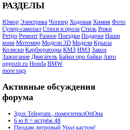
РАЗДЕЛЫ
Юмор
Электрика
Чоппер
Ходовая
Химия
Фото
Супер-самопал
Стихи и проза
Стиль
Рожи
Ретро
Ремонт
Разное
Поездки
Подарки
Наши
кони
Мотомир
Модели 3D
Модели
Крысы
Коляски
Карбюраторы
КМЗ
ИМЗ
Закон
Зажигание
Двигатель
Байки про байки
Авто
oppozit.ru
Honda
BMW
more tags
Активные обсуждения
форума
Здох Telegram , помогитеклОпОна
6 ю 8 = истрёж 48
Продам литровый Урал кастом!