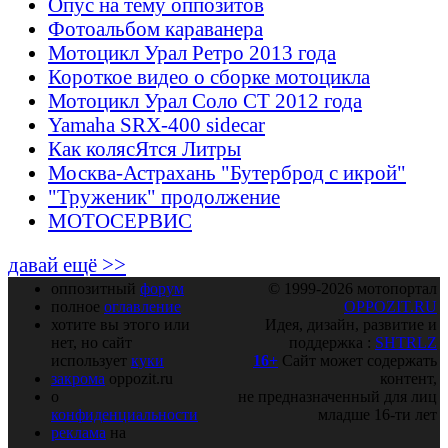
Опус на тему оппозитов
Фотоальбом караванера
Мотоцикл Урал Ретро 2013 года
Короткое видео о сборке мотоцикла
Мотоцикл Урал Соло СТ 2012 года
Yamaha SRX-400 sidecar
Как колясЯтся Литры
Москва-Астрахань "Бутерброд с икрой"
"Труженик" продолжение
МОТОСЕРВИС
давай ещё >>
оппозитный
форум
© 1999-2026 мотопортал
полное
оглавление
OPPOZIT.RU
хотите вы этого или
Идея, дизайн, развитие и
нет, но сайт
поддержка :
SHTRLZ
использует
куки
16+
Сайт может содержать
закрома
oppozit.ru
контент,
о
не предназначенный для лиц
конфиденциальности
младше 16-ти лет
реклама
на