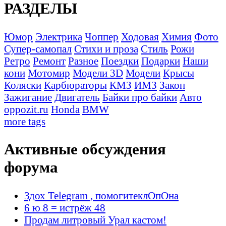
РАЗДЕЛЫ
Юмор
Электрика
Чоппер
Ходовая
Химия
Фото
Супер-самопал
Стихи и проза
Стиль
Рожи
Ретро
Ремонт
Разное
Поездки
Подарки
Наши
кони
Мотомир
Модели 3D
Модели
Крысы
Коляски
Карбюраторы
КМЗ
ИМЗ
Закон
Зажигание
Двигатель
Байки про байки
Авто
oppozit.ru
Honda
BMW
more tags
Активные обсуждения
форума
Здох Telegram , помогитеклОпОна
6 ю 8 = истрёж 48
Продам литровый Урал кастом!