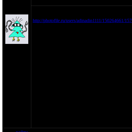
оппозитчик
10-12-09 19:40
Anonymous
в обшем эта тема будет пополнятся в ходе настр
(пешеход)
моего урала.. :
http://photofile.ru/users/adinadin1111/150264661/1
в обшем проблем масса..
+стучат клапана(уже сделал)
-карбы нихотят настраиватся : настраивал по кни
на сайте:
в обшем вроде все правельно делал... дроселя ро
янв-70
норм сделал , а вот с холостыми проблема... вро
нахождение:
вот заглохнет но работает и так на каждом..вруба
Тверь
холостые в раёне 1500-2000 тысяч... думаю че дел
вот ну ладно карбы скудно бедно работают..под
так сказать к "серьезной" настроике байк.. реши
на 4 передаче выше 60 не поднимается стрелка..
зажигание(БСЗ стоит) или свечи заливает ? Brisk 
и еше вопрос мб ктонить из опозитчиков живет 
и мб поможет или наделе или саветом?
урал у меня недавно .. до этого были 2Т.
П.С спасибо за понимание.