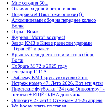
Мне сегодня 50...
Отличие ходовой ретро и волк
Поздравьте! Взял тоже оппозит)))
Алюминиевый обод на переднее колесо
Волка
Отрыл Вояж
Журнал "Мото" воскрес!
Завод КМЗ в Киеве разнесли ударами
"Гераней" и ракет
Крышку переднего гтц или гтц в сборе
Вояж
Собрать М 72 в 2025 году
генератор Г-11А
Эмблему КМЗ круглую куплю 2 шт
Истрёж номер 47. Лето 2026. Вот эти даты
Пиратские футболки "24 года Оппозит.ру" -
остатки + ЕЩЁ ОДНА допечатка.
Оппозиту 27 лет!!! Отмечаем 24-26 апреля
Wolkodav опять постарел