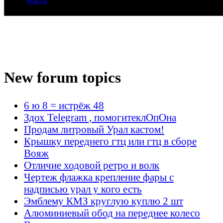
войти
New forum topics
6 ю 8 = истрёж 48
Здох Telegram , помогитеклОпОна
Продам литровый Урал кастом!
Крышку переднего гтц или гтц в сборе
Вояж
Отличие ходовой ретро и волк
Чертеж флажка крепление фары с
надписью урал у кого есть
Эмблему КМЗ круглую куплю 2 шт
Алюминиевый обод на переднее колесо