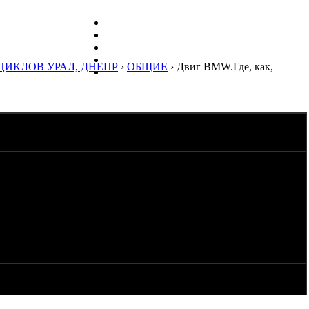
ЦИКЛОВ УРАЛ, ДНЕПР
›
ОБЩИЕ
› Двиг BMW.Где, как,
ить двиг(а за одно коробку и мост) от бэхи восмидесятых
ся...в общем оппозитный двухклапанный движёк с креплениями
о это обойдётся в среднем за двиг(коробку, мост) в хорошем