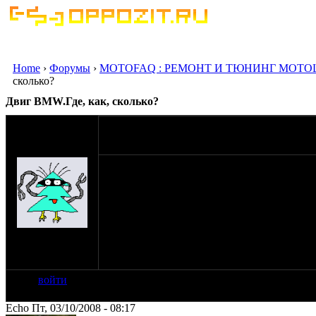
Home
›
Форумы
›
MOTOFAQ : РЕМОНТ И ТЮНИНГ МОТО
сколько?
Двиг BMW.Где, как, сколько?
оппозитчик
02-10-08 23:35
Anonymous
(пешеход)
Возник такой вот вопросец!Возможно ли куп
годов по типу R80(c буквой могу ошибать
как у совнархозов, на шпильках.) Во скольк
состоянии из той же Германии.
на сайте: янв-70
нахождение:
Тверь
войти
Echo Пт, 03/10/2008 - 08:17