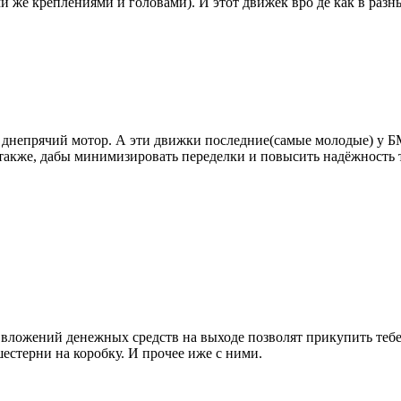
и же креплениями и головами). И этот движёк вро де как в раз
ый днепрячий мотор. А эти движки последние(самые молодые) у 
 также, дабы минимизировать переделки и повысить надёжность 
 и вложений денежных средств на выходе позволят прикупить те
шестерни на коробку. И прочее иже с ними.