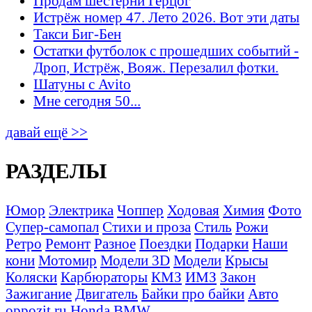
Продам шестерни Герцог
Истрёж номер 47. Лето 2026. Вот эти даты
Такси Биг-Бен
Остатки футболок с прошедших событий -
Дроп, Истрёж, Вояж. Перезалил фотки.
Шатуны с Avito
Мне сегодня 50...
давай ещё >>
РАЗДЕЛЫ
Юмор
Электрика
Чоппер
Ходовая
Химия
Фото
Супер-самопал
Стихи и проза
Стиль
Рожи
Ретро
Ремонт
Разное
Поездки
Подарки
Наши
кони
Мотомир
Модели 3D
Модели
Крысы
Коляски
Карбюраторы
КМЗ
ИМЗ
Закон
Зажигание
Двигатель
Байки про байки
Авто
oppozit.ru
Honda
BMW