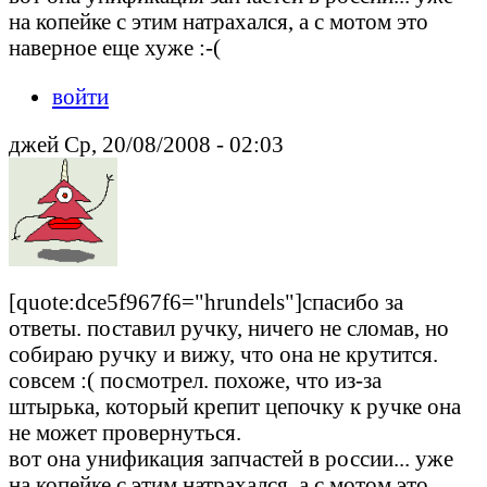
на копейке с этим натрахался, а с мотом это
наверное еще хуже :-(
войти
джей Ср, 20/08/2008 - 02:03
[quote:dce5f967f6="hrundels"]спасибо за
ответы. поставил ручку, ничего не сломав, но
собираю ручку и вижу, что она не крутится.
совсем :( посмотрел. похоже, что из-за
штырька, который крепит цепочку к ручке она
не может провернуться.
вот она унификация запчастей в россии... уже
на копейке с этим натрахался, а с мотом это