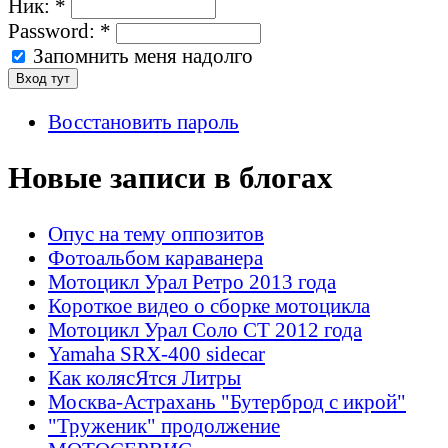
Ник:
*
Password:
*
Запомнить меня надолго
Восстановить пароль
Новые записи в блогах
Опус на тему оппозитов
Фотоальбом караванера
Мотоцикл Урал Ретро 2013 года
Короткое видео о сборке мотоцикла
Мотоцикл Урал Соло СТ 2012 года
Yamaha SRX-400 sidecar
Как колясЯтся Литры
Москва-Астрахань "Бутерброд с икрой"
"Труженик" продолжение