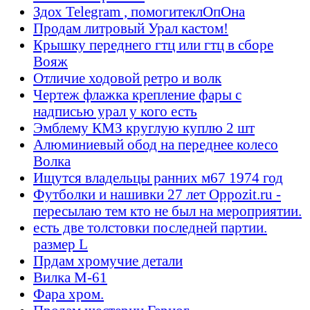
Здох Telegram , помогитеклОпОна
Продам литровый Урал кастом!
Крышку переднего гтц или гтц в сборе
Вояж
Отличие ходовой ретро и волк
Чертеж флажка крепление фары с
надписью урал у кого есть
Эмблему КМЗ круглую куплю 2 шт
Алюминиевый обод на переднее колесо
Волка
Ищутся владельцы ранних м67 1974 год
Футболки и нашивки 27 лет Oppozit.ru -
пересылаю тем кто не был на мероприятии.
есть две толстовки последней партии.
размер L
Прдам хромучие детали
Вилка М-61
Фара хром.