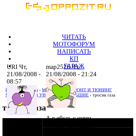
ЧИТАТЬ
МОТОФОРУМ
НАПИСАТЬ
КП
ГАРАЖ
URI Чт,
map2526 Чт,
21/08/2008 -
21/08/2008 - 21:24
08:57
Home
›
Форумы
›
MOTOFAQ : РЕМОНТ И ТЮНИНГ
МОТОЦИКЛОВ УРАЛ, ДНЕПР
›
ОБЩИЕ
› тросик газа
тросик газа
А я ебусь с ними
оппозитчик
18-08-08 16:31
джей
,
иногда как пацаня
Anonymous
Этот винт
15 -ти летнее
господа оппозитчики, подскажите
(пешеход)