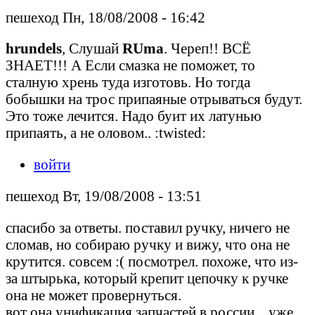
пешеход Пн, 18/08/2008 - 16:42
hrundels
, Cлушай
RUmа
. Череп!! ВСЁ
ЗНАЕТ!!! А Если смазка не поможет, то
сталную хрень туда изготовь. Но тогда
бобышки на трос припаяные отрываться будут.
Это тоже лечится. Надо буит их латунью
припаять, а не оловом.. :twisted:
войти
пешеход Вт, 19/08/2008 - 13:51
спасибо за ответы. поставил ручку, ничего не
сломав, но собираю ручку и вижу, что она не
крутится. совсем :( посмотрел. похоже, что из-
за штырька, который крепит цепочку к ручке
она не может провернуться.
вот она унификация запчастей в россии... уже