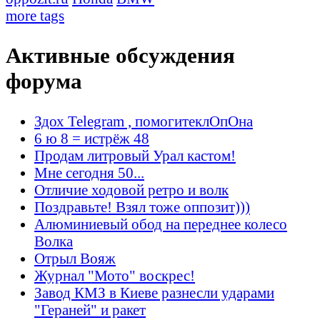
more tags
Активные обсуждения
форума
Здох Telegram , помогитеклОпОна
6 ю 8 = истрёж 48
Продам литровый Урал кастом!
Мне сегодня 50...
Отличие ходовой ретро и волк
Поздравьте! Взял тоже оппозит)))
Алюминиевый обод на переднее колесо
Волка
Отрыл Вояж
Журнал "Мото" воскрес!
Завод КМЗ в Киеве разнесли ударами
"Гераней" и ракет