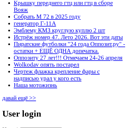
Крышку переднего гтц или гтц в сборе
Вояж
Собрать М 72 в 2025 году
генератор Г-11А
Эмблему КМЗ круглую куплю 2 шт
Истрёж номер 47. Лето 2026. Вот эти даты
Пиратские футболки "24 года Оппозит.ру" -
остатки + ЕЩЁ ОДНА допечатка.
Оппозиту 27 лет!!! Отмечаем 24-26 апреля
Wolkodav опять постарел
Чертеж флажка крепление фары с
надписью урал у кого есть
Наша мотожизнь
давай ещё >>
User login