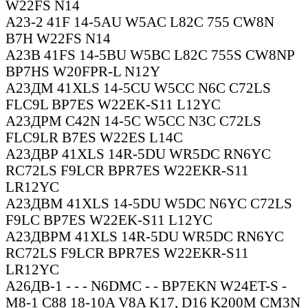
W22FS N14
А23-2 41F 14-5AU W5AC L82C 755 CW8N
B7H W22FS N14
А23В 41FS 14-5BU W5BC L82C 755S CW8NP
BP7HS W20FPR-L N12Y
А23ДМ 41XLS 14-5CU W5CC N6C C72LS
FLC9L BP7ES W22EK-S11 L12YC
А23ДРМ C42N 14-5C W5CC N3C C72LS
FLC9LR B7ES W22ES L14C
А23ДВР 41XLS 14R-5DU WR5DC RN6YC
RC72LS F9LCR BPR7ES W22EKR-S11
LR12YC
А23ДВМ 41XLS 14-5DU W5DC N6YC C72LS
F9LC BP7ES W22EK-S11 L12YC
А23ДВРМ 41XLS 14R-5DU WR5DC RN6YC
RC72LS F9LCR BPR7ES W22EKR-S11
LR12YC
А26ДВ-1 - - - N6DMC - - BP7EKN W24ET-S -
М8-1 C88 18-10A V8A K17, D16 K200M CM3N