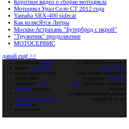
Короткое видео о сборке мотоцикла
Мотоцикл Урал Соло СТ 2012 года
Yamaha SRX-400 sidecar
Как колясЯтся Литры
Москва-Астрахань "Бутерброд с икрой"
"Труженик" продолжение
МОТОСЕРВИС
давай ещё >>
оппозитный
форум
© 1999-2026 мотопортал
полное
оглавление
OPPOZIT.RU
хотите вы этого или
Идея, дизайн, развитие и
нет, но сайт
поддержка :
SHTRLZ
использует
куки
16+
Сайт может содержать
закрома
oppozit.ru
контент,
о
не предназначенный для лиц
конфиденциальности
младше 16-ти лет
реклама
на
мотопортале