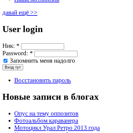
давай ещё >>
User login
Ник:
*
Password:
*
Запомнить меня надолго
Восстановить пароль
Новые записи в блогах
Опус на тему оппозитов
Фотоальбом караванера
Мотоцикл Урал Ретро 2013 года