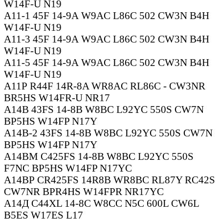
W14F-U N19
А11-1 45F 14-9А W9AC L86C 502 CW3N В4Н
W14F-U N19
А11-3 45F 14-9А W9AC L86C 502 CW3N В4Н
W14F-U N19
А11-5 45F 14-9А W9AC L86C 502 CW3N В4Н
W14F-U N19
А11Р R44F 14R-8A WR8AC RL86C - CW3NR
BR5HS W14FR-U NR17
А14В 43FS 14-8В W8BC L92YC 550S CW7N
BP5HS W14FP N17Y
А14В-2 43FS 14-8В W8BC L92YC 550S CW7N
BP5HS W14FP N17Y
А14ВМ C425FS 14-8В W8BC L92YC 550S
F7NC BP5HS W14FP N17YC
А14ВР CR425FS 14R8B WR8BC RL87Y RC42S
CW7NR BPR4HS W14FPR NR17YC
А14Д C44XL 14-8С W8CC N5C 600L CW6L
B5ES W17ES L17