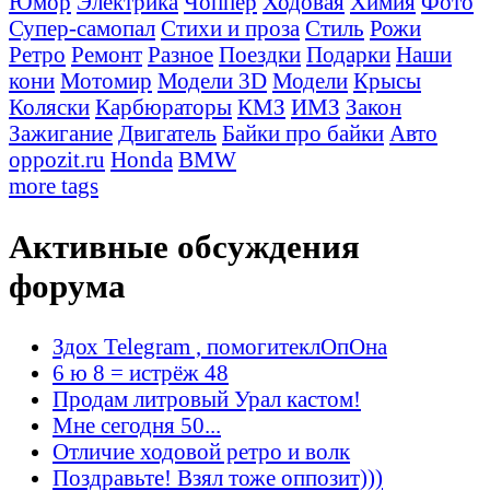
Юмор
Электрика
Чоппер
Ходовая
Химия
Фото
Супер-самопал
Стихи и проза
Стиль
Рожи
Ретро
Ремонт
Разное
Поездки
Подарки
Наши
кони
Мотомир
Модели 3D
Модели
Крысы
Коляски
Карбюраторы
КМЗ
ИМЗ
Закон
Зажигание
Двигатель
Байки про байки
Авто
oppozit.ru
Honda
BMW
more tags
Активные обсуждения
форума
Здох Telegram , помогитеклОпОна
6 ю 8 = истрёж 48
Продам литровый Урал кастом!
Мне сегодня 50...
Отличие ходовой ретро и волк
Поздравьте! Взял тоже оппозит)))