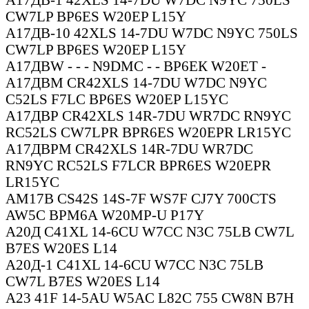
CW7LP BP6ES W20EP L15Y
А17ДВ-10 42XLS 14-7DU W7DC N9YC 750LS
CW7LP BP6ES W20EP L15Y
А17ДВW - - - N9DMC - - ВР6ЕК W20ET -
А17ДВМ CR42XLS 14-7DU W7DC N9YC
C52LS F7LC BP6ES W20EP L15YC
А17ДВР CR42XLS 14R-7DU WR7DC RN9YC
RC52LS CW7LPR BPR6ES W20EPR LR15YC
А17ДВРМ CR42XLS 14R-7DU WR7DC
RN9YC RC52LS F7LCR BPR6ES W20EPR
LR15YC
АМ17В CS42S 14S-7F WS7F CJ7Y 700CTS
AW5C ВРМ6А W20MP-U P17Y
А20Д C41XL 14-6CU W7CC N3C 75LB CW7L
B7ES W20ES L14
А20Д-1 C41XL 14-6CU W7CC N3C 75LB
CW7L B7ES W20ES L14
А23 41F 14-5AU W5AC L82C 755 CW8N B7H