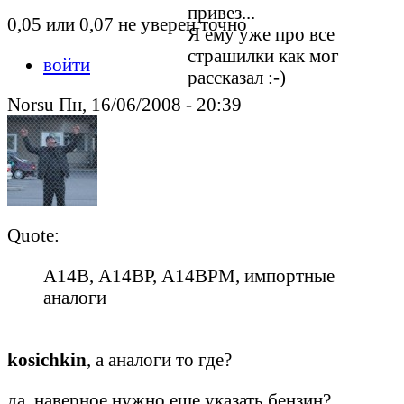
привез...
0,05 или 0,07 не уверен точно
Я ему уже про все
страшилки как мог
войти
рассказал :-)
Norsu Пн, 16/06/2008 - 20:39
Quote:
А14В, А14ВР, А14ВРМ, импортные
аналоги
kosichkin
, а аналоги то где?
да, наверное нужно еще указать бензин?