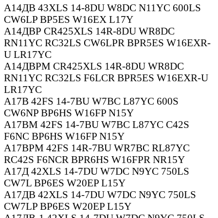
А14ДВ 43XLS 14-8DU W8DC N11YC 600LS
CW6LP BP5ES W16EX L17Y
А14ДВР CR425XLS 14R-8DU WR8DC
RN11YC RC32LS CW6LPR BPR5ES W16EXR-
U LR17YC
А14ДВРМ CR425XLS 14R-8DU WR8DC
RN11YC RC32LS F6LCR BPR5ES W16EXR-U
LR17YC
А17В 42FS 14-7BU W7BC L87YC 600S
CW6NP BP6HS W16FP N15Y
А17ВМ 42FS 14-7BU W7BC L87YC C42S
F6NC BP6HS W16FP N15Y
А17ВРМ 42FS 14R-7BU WR7BC RL87YC
RC42S F6NCR BPR6HS W16FPR NR15Y
А17Д 42XLS 14-7DU W7DC N9YC 750LS
CW7L BP6ES W20EP L15Y
А17ДВ 42XLS 14-7DU W7DC N9YC 750LS
CW7LP BP6ES W20EP L15Y
А17ДВ-1 42XLS 14-7DU W7DC N9YC 750LS