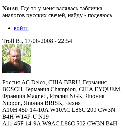
Norsu
, Где то у меня валялась табличка
аналогов русских свечей, найду - поделюсь.
войти
Troll Вт, 17/06/2008 - 22:54
Россия AC Delco, США BERU, Германия
BOSCH, Германия Champion, США EYQUEM,
Франция Magneti, Италия NGK, Япония
Nippon, Япония BRISK, Чехия
А10Н 45F 14-10А W10AC L86C 200 CW3N
В4Н W14F-U N19
А11 45F 14-9А W9AC L86C 502 CW3N В4Н