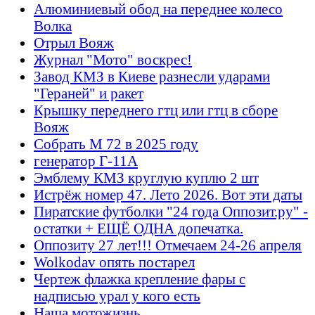
Алюминиевый обод на переднее колесо
Волка
Отрыл Вояж
Журнал "Мото" воскрес!
Завод КМЗ в Киеве разнесли ударами
"Гераней" и ракет
Крышку переднего гтц или гтц в сборе
Вояж
Собрать М 72 в 2025 году
генератор Г-11А
Эмблему КМЗ круглую куплю 2 шт
Истрёж номер 47. Лето 2026. Вот эти даты
Пиратские футболки "24 года Оппозит.ру" -
остатки + ЕЩЁ ОДНА допечатка.
Оппозиту 27 лет!!! Отмечаем 24-26 апреля
Wolkodav опять постарел
Чертеж флажка крепление фары с
надписью урал у кого есть
Наша мотожизнь