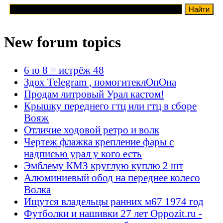
New forum topics
6 ю 8 = истрёж 48
Здох Telegram , помогитеклОпОна
Продам литровый Урал кастом!
Крышку переднего гтц или гтц в сборе
Вояж
Отличие ходовой ретро и волк
Чертеж флажка крепление фары с
надписью урал у кого есть
Эмблему КМЗ круглую куплю 2 шт
Алюминиевый обод на переднее колесо
Волка
Ищутся владельцы ранних м67 1974 год
Футболки и нашивки 27 лет Oppozit.ru -