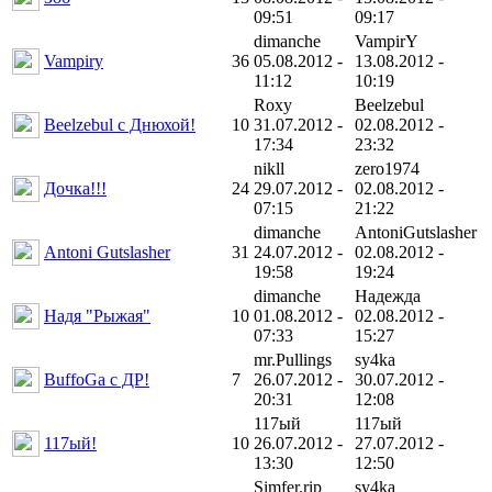
09:51
09:17
dimanche
VampirY
Vampiry
36
05.08.2012 -
13.08.2012 -
11:12
10:19
Roxy
Beelzebul
Beelzebul с Днюхой!
10
31.07.2012 -
02.08.2012 -
17:34
23:32
nikll
zero1974
Дочка!!!
24
29.07.2012 -
02.08.2012 -
07:15
21:22
dimanche
AntoniGutslasher
Antoni Gutslasher
31
24.07.2012 -
02.08.2012 -
19:58
19:24
dimanche
Надежда
Надя "Рыжая"
10
01.08.2012 -
02.08.2012 -
07:33
15:27
mr.Pullings
sy4ka
BuffoGа с ДР!
7
26.07.2012 -
30.07.2012 -
20:31
12:08
117ый
117ый
117ый!
10
26.07.2012 -
27.07.2012 -
13:30
12:50
Simfer.rip
sy4ka