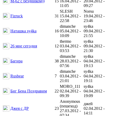
М-62 с бездником))
15
16.04.2012 -
20.04.2012 -
11:05
09:27
SLESH
Norsu
Fizruck
31
15.04.2012 -
19.04.2012 -
22:58
23:46
dimanche
sy4ka
Наташка sy4ka
16
05.04.2012 -
09.04.2012 -
10:09
21:55
thermo
sy4ka
26 мне сегодня
12
03.04.2012 -
09.04.2012 -
03:53
21:30
dimanche
sy4ka
Багира
38
28.03.2012 -
04.04.2012 -
07:56
19:13
dimanche
sy4ka
Rusbear
7
03.04.2012 -
04.04.2012 -
21:01
19:11
MORO_111
sy4ka
Биг Бена Поздравим
22
02.04.2012 -
04.04.2012 -
09:39
19:09
Anonymous
джей
(пешеход)
Джея с ДР
23
02.04.2012 -
27.03.2012 -
14:11
07:34