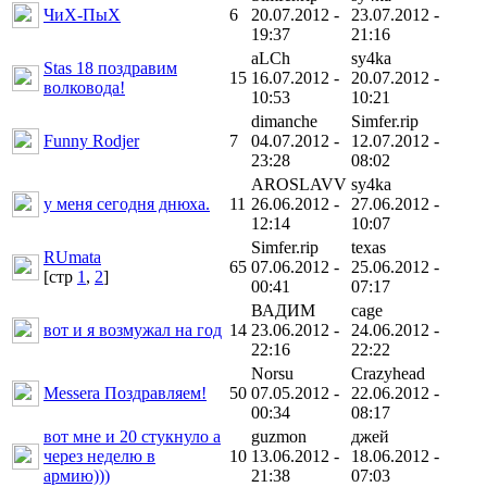
ЧиХ-ПыХ
6
20.07.2012 -
23.07.2012 -
19:37
21:16
aLCh
sy4ka
Stas 18 поздравим
15
16.07.2012 -
20.07.2012 -
волковода!
10:53
10:21
dimanche
Simfer.rip
Funny Rodjer
7
04.07.2012 -
12.07.2012 -
23:28
08:02
AROSLAVV
sy4ka
у меня сегодня днюха.
11
26.06.2012 -
27.06.2012 -
12:14
10:07
Simfer.rip
texas
RUmata
65
07.06.2012 -
25.06.2012 -
[cтр
1
,
2
]
00:41
07:17
ВАДИМ
cage
вот и я возмужал на год
14
23.06.2012 -
24.06.2012 -
22:16
22:22
Norsu
Crazyhead
Messera Поздравляем!
50
07.05.2012 -
22.06.2012 -
00:34
08:17
вот мне и 20 стукнуло а
guzmon
джей
через неделю в
10
13.06.2012 -
18.06.2012 -
армию)))
21:38
07:03