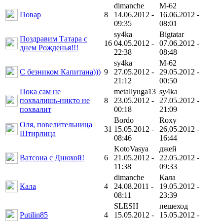
dimanche
M-62
Повар
8
14.06.2012 -
16.06.2012 -
09:35
08:01
sy4ka
Bigtatar
Поздравим Татара с
16
04.05.2012 -
07.06.2012 -
днем Рожденья!!!
22:38
08:48
sy4ka
M-62
С безником Капитана)))
9
27.05.2012 -
29.05.2012 -
21:12
00:50
Пока сам не
metallyuga13
sy4ka
похвалишь-никто не
8
23.05.2012 -
27.05.2012 -
похвалит
00:18
21:09
Bordo
Roxy
Оля, повелительница
31
15.05.2012 -
26.05.2012 -
Штирлица
08:46
16:44
KotoVasya
джей
Ватсона с Днюхой!
6
21.05.2012 -
22.05.2012 -
11:38
09:33
dimanche
Кала
Кала
4
24.08.2011 -
19.05.2012 -
08:11
23:39
SLESH
пешеход
Putilin85
4
15.05.2012 -
15.05.2012 -