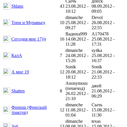
Сычъ
донск
Shlans
43
23.08.2012 -
08.09.2012 -
10:12
09:05
dimanche
Devol
Тони и Муравьед
10
25.08.2012 -
26.08.2012 -
09:27
22:55
Вадюха999
A170478
Сегодня мне 17)))
16
14.08.2012 -
25.08.2012 -
11:28
17:31
dimanche
sy4ka
КалА
7
24.08.2012 -
25.08.2012 -
15:26
16:37
Sonik
Sonik
А мне 19
12
20.08.2012 -
21.08.2012 -
18:12
22:33
Anonymous
джей
(пешеход)
Shatten
8
21.08.2012 -
26.02.2012 -
06:29
21:10
dimanche
Сычъ
Финиш (Финский
12
11.08.2012 -
15.08.2012 -
трактор)
01:04
11:30
dimanche
texas
Зоб
13
08.08.2012 -
15.08.2012 -