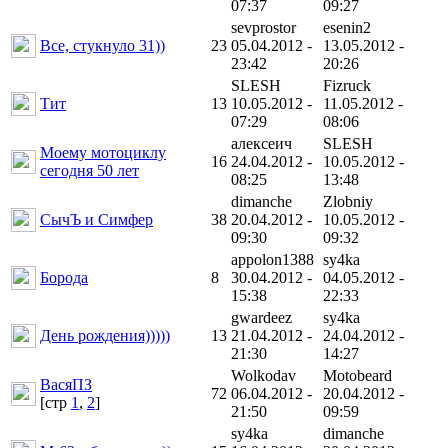
07:37
09:27
sevprostor
esenin2
Все, стукнуло 31))
23
05.04.2012 -
13.05.2012 -
23:42
20:26
SLESH
Fizruck
Тит
13
10.05.2012 -
11.05.2012 -
07:29
08:06
алексеич
SLESH
Моему мотоциклу
16
24.04.2012 -
10.05.2012 -
сегодня 50 лет
08:25
13:48
dimanche
Zlobniy
СычЪ и Симфер
38
20.04.2012 -
10.05.2012 -
09:30
09:32
appolon1388
sy4ka
Борода
8
30.04.2012 -
04.05.2012 -
15:38
22:33
gwardeez
sy4ka
День рождения)))))
13
21.04.2012 -
24.04.2012 -
21:30
14:27
Wolkodav
Motobeard
ВасяПЗ
72
06.04.2012 -
20.04.2012 -
[cтр
1
,
2
]
21:50
09:59
sy4ka
dimanche