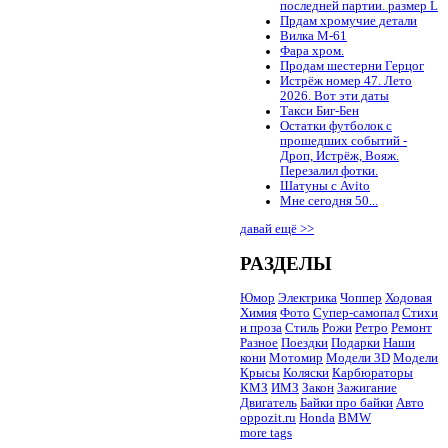
последней партии. размер L
Прдам хромучие детали
Вилка М-61
Фара хром.
Продам шестерни Герцог
Истрёж номер 47. Лето
2026. Вот эти даты
Такси Биг-Бен
Остатки футболок с
прошедших событий -
Дроп, Истрёж, Вояж.
Перезалил фотки.
Шатуны с Avito
Мне сегодня 50...
давай ещё >>
РАЗДЕЛЫ
Юмор
Электрика
Чоппер
Ходовая
Химия
Фото
Супер-самопал
Стихи
и проза
Стиль
Рожи
Ретро
Ремонт
Разное
Поездки
Подарки
Наши
кони
Мотомир
Модели 3D
Модели
Крысы
Коляски
Карбюраторы
КМЗ
ИМЗ
Закон
Зажигание
Двигатель
Байки про байки
Авто
oppozit.ru
Honda
BMW
more tags