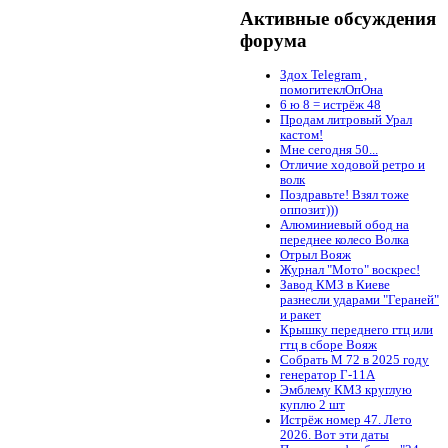
Активные обсуждения
форума
Здох Telegram ,
помогитеклОпОна
6 ю 8 = истрёж 48
Продам литровый Урал
кастом!
Мне сегодня 50...
Отличие ходовой ретро и
волк
Поздравьте! Взял тоже
оппозит)))
Алюминиевый обод на
переднее колесо Волка
Отрыл Вояж
Журнал "Мото" воскрес!
Завод КМЗ в Киеве
разнесли ударами "Гераней"
и ракет
Крышку переднего гтц или
гтц в сборе Вояж
Собрать М 72 в 2025 году
генератор Г-11А
Эмблему КМЗ круглую
куплю 2 шт
Истрёж номер 47. Лето
2026. Вот эти даты