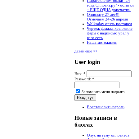
Пиратские футболки "24
года Оппозит.ру" - остатки
+ ЕЩЁ ОДНА допечатка.
Оппозиту 27 лет!!!
Отмечаем 24-26 апреля
Wolkodav опять постарел
Чертеж флажка крепление
фары с надписью урал у
кого есть
Наша мотожизнь
давай ещё >>
User login
Ник:
*
Password:
*
Запомнить меня надолго
Восстановить пароль
Новые записи в
блогах
Опус на тему оппозитов