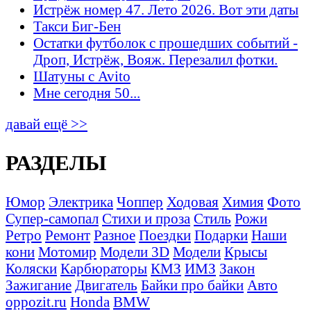
Истрёж номер 47. Лето 2026. Вот эти даты
Такси Биг-Бен
Остатки футболок с прошедших событий -
Дроп, Истрёж, Вояж. Перезалил фотки.
Шатуны с Avito
Мне сегодня 50...
давай ещё >>
РАЗДЕЛЫ
Юмор
Электрика
Чоппер
Ходовая
Химия
Фото
Супер-самопал
Стихи и проза
Стиль
Рожи
Ретро
Ремонт
Разное
Поездки
Подарки
Наши
кони
Мотомир
Модели 3D
Модели
Крысы
Коляски
Карбюраторы
КМЗ
ИМЗ
Закон
Зажигание
Двигатель
Байки про байки
Авто
oppozit.ru
Honda
BMW