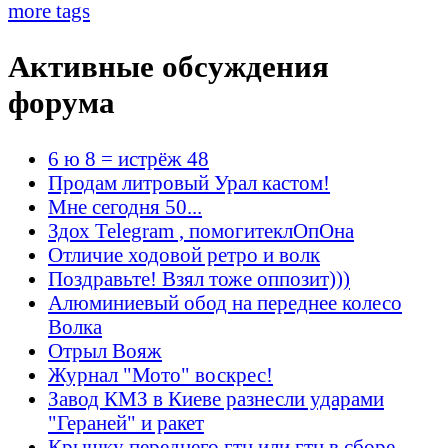
more tags
Активные обсуждения
форума
6 ю 8 = истрёж 48
Продам литровый Урал кастом!
Мне сегодня 50...
Здох Telegram , помогитеклОпОна
Отличие ходовой ретро и волк
Поздравьте! Взял тоже оппозит)))
Алюминиевый обод на переднее колесо
Волка
Отрыл Вояж
Журнал "Мото" воскрес!
Завод КМЗ в Киеве разнесли ударами
"Гераней" и ракет
Крышку переднего гтц или гтц в сборе