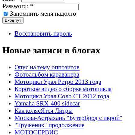
Password:
*
Запомнить меня надолго
Восстановить пароль
Новые записи в блогах
Опус на тему оппозитов
Фотоальбом караванера
Мотоцикл Урал Ретро 2013 года
Короткое видео о сборке мотоцикла
Мотоцикл Урал Соло СТ 2012 года
Yamaha SRX-400 sidecar
Как колясЯтся Литры
Москва-Астрахань "Бутерброд с икрой"
"Труженик" продолжение
МОТОСЕРВИС