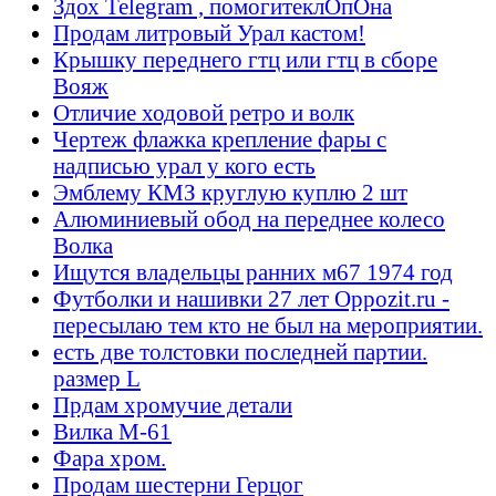
Здох Telegram , помогитеклОпОна
Продам литровый Урал кастом!
Крышку переднего гтц или гтц в сборе
Вояж
Отличие ходовой ретро и волк
Чертеж флажка крепление фары с
надписью урал у кого есть
Эмблему КМЗ круглую куплю 2 шт
Алюминиевый обод на переднее колесо
Волка
Ищутся владельцы ранних м67 1974 год
Футболки и нашивки 27 лет Oppozit.ru -
пересылаю тем кто не был на мероприятии.
есть две толстовки последней партии.
размер L
Прдам хромучие детали
Вилка М-61
Фара хром.
Продам шестерни Герцог