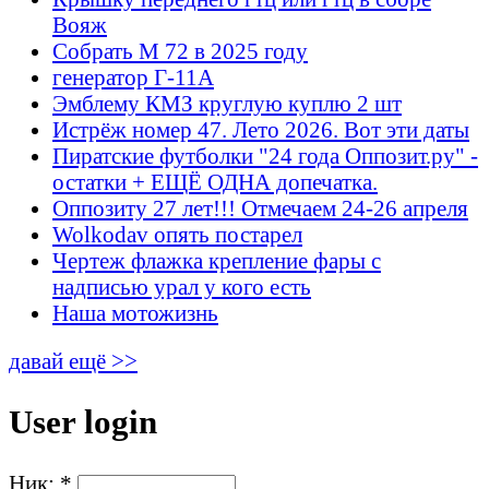
Вояж
Собрать М 72 в 2025 году
генератор Г-11А
Эмблему КМЗ круглую куплю 2 шт
Истрёж номер 47. Лето 2026. Вот эти даты
Пиратские футболки "24 года Оппозит.ру" -
остатки + ЕЩЁ ОДНА допечатка.
Оппозиту 27 лет!!! Отмечаем 24-26 апреля
Wolkodav опять постарел
Чертеж флажка крепление фары с
надписью урал у кого есть
Наша мотожизнь
давай ещё >>
User login
Ник:
*