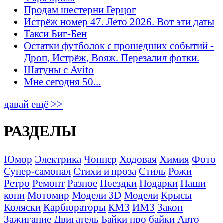
Продам шестерни Герцог
Истрёж номер 47. Лето 2026. Вот эти даты
Такси Биг-Бен
Остатки футболок с прошедших событий -
Дроп, Истрёж, Вояж. Перезалил фотки.
Шатуны с Avito
Мне сегодня 50...
давай ещё >>
РАЗДЕЛЫ
Юмор
Электрика
Чоппер
Ходовая
Химия
Фото
Супер-самопал
Стихи и проза
Стиль
Рожи
Ретро
Ремонт
Разное
Поездки
Подарки
Наши
кони
Мотомир
Модели 3D
Модели
Крысы
Коляски
Карбюраторы
КМЗ
ИМЗ
Закон
Зажигание
Двигатель
Байки про байки
Авто