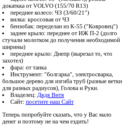
докаткка от VOLVO (155/70 R13)
переднее колесо: ЧЗ (3/60/21")
вилка: кроссовая от ЧЗ
бензобак: переделан из К-55 ("Ковровец")
заднее крыло: переднее от ИЖ П-2 (долго
стучали молотком до получения необходимой
ширины)
переднее крыло: Днепр (вырезал то, что
захотел)
фара: от танка
Инструмент: "болгарка", электросварка,
большое дерево для изгиба труб (разные ветки
для разных радиусов), Голова и Руки.
Владелец:
Дядя Витя
Сайт:
посетите наш Сайт
Теперь попробуйте сказать, что у Вас мало
денег и поэтому не на чем ездить!