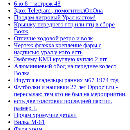
6 ю 8 = истрёж 48
Здох Telegram , помогитеклОпОна
Продам литровый Урал кастом!
Крышку переднего гтц или гтц в сборе
Вояж
Отличие ходовой ретро и волк
Чертеж флажка крепление фары с
надписью урал у кого есть
Эмблему КМЗ круглую куплю 2 шт
Алюминиевый обод на переднее колесо
Волка
Ищутся владельцы ранних м67 1974 год
Футболки и нашивки 27 лет Oppozit.ru -
пересылаю тем кто не был на мероприятии.
есть две толстовки последней партии.
размер L
Прдам хромучие детали
Вилка М-61
Фара хром.