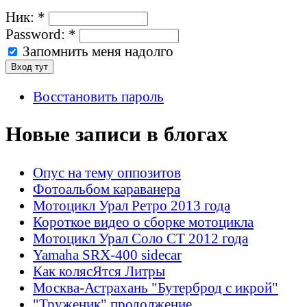
Ник:
*
Password:
*
Запомнить меня надолго
Восстановить пароль
Новые записи в блогах
Опус на тему оппозитов
Фотоальбом караванера
Мотоцикл Урал Ретро 2013 года
Короткое видео о сборке мотоцикла
Мотоцикл Урал Соло СТ 2012 года
Yamaha SRX-400 sidecar
Как колясЯтся Литры
Москва-Астрахань "Бутерброд с икрой"
"Труженик" продолжение