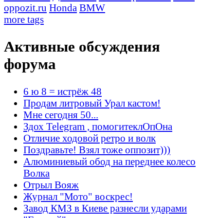
oppozit.ru
Honda
BMW
more tags
Активные обсуждения
форума
6 ю 8 = истрёж 48
Продам литровый Урал кастом!
Мне сегодня 50...
Здох Telegram , помогитеклОпОна
Отличие ходовой ретро и волк
Поздравьте! Взял тоже оппозит)))
Алюминиевый обод на переднее колесо
Волка
Отрыл Вояж
Журнал "Мото" воскрес!
Завод КМЗ в Киеве разнесли ударами