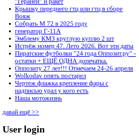
"Гераней" и ракет
Крышку переднего гтц или гтц в сборе
Вояж
Собрать М 72 в 2025 году
генератор Г-11А
Эмблему КМЗ круглую куплю 2 шт
Истрёж номер 47. Лето 2026. Вот эти даты
Пиратские футболки "24 года Оппозит.ру" -
остатки + ЕЩЁ ОДНА допечатка.
Оппозиту 27 лет!!! Отмечаем 24-26 апреля
Wolkodav опять постарел
Чертеж флажка крепление фары с
надписью урал у кого есть
Наша мотожизнь
давай ещё >>
User login