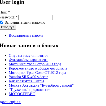
User login
Ник:
*
Password:
*
Запомнить меня надолго
Восстановить пароль
Новые записи в блогах
Опус на тему оппозитов
Фотоальбом караванера
Мотоцикл Урал Ретро 2013 года
Короткое видео о сборке мотоцикла
Мотоцикл Урал Соло СТ 2012 года
Yamaha SRX-400 sidecar
Как колясЯтся Литры
Москва-Астрахань "Бутерброд с икрой"
"Труженик" продолжение
МОТОСЕРВИС
давай ещё >>