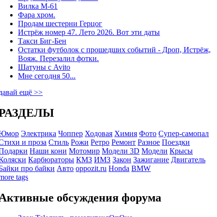
Вилка М-61
Фара хром.
Продам шестерни Герцог
Истрёж номер 47. Лето 2026. Вот эти даты
Такси Биг-Бен
Остатки футболок с прошедших событий - Дроп, Истрёж,
Вояж. Перезалил фотки.
Шатуны с Avito
Мне сегодня 50...
давай ещё >>
РАЗДЕЛЫ
Юмор
Электрика
Чоппер
Ходовая
Химия
Фото
Супер-самопал
Стихи и проза
Стиль
Рожи
Ретро
Ремонт
Разное
Поездки
Подарки
Наши кони
Мотомир
Модели 3D
Модели
Крысы
Коляски
Карбюраторы
КМЗ
ИМЗ
Закон
Зажигание
Двигатель
Байки про байки
Авто
oppozit.ru
Honda
BMW
more tags
Активные обсуждения форума