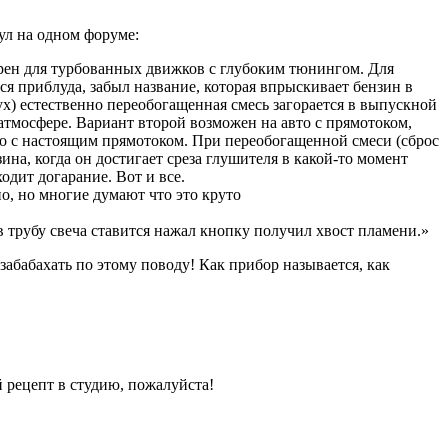
ул на одном форуме:
рен для турбованных движков с глубоким тюнингом. Для
я приблуда, забыл название, которая впрыскивает бензин в
ух) естественно переобогащенная смесь загорается в выпускной
в атмосфере. Вариант второй возможен на авто с прямотоком,
нно с настоящим прямотоком. При переобогащенной смеси (сброс
ина, когда он достигает среза глушителя в какой-то момент
одит догарание. Вот и все.
о, но многие думают что это круто
в трубу свеча ставится нажал кнопку получил хвост пламени.»
забабахать по этому поводу! Как прибор называется, как
 рецепт в студию, пожалуйста!