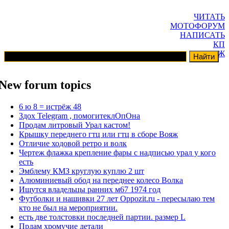
ЧИТАТЬ
МОТОФОРУМ
НАПИСАТЬ
КП
ГАРАЖ
New forum topics
6 ю 8 = истрёж 48
Здох Telegram , помогитеклОпОна
Продам литровый Урал кастом!
Крышку переднего гтц или гтц в сборе Вояж
Отличие ходовой ретро и волк
Чертеж флажка крепление фары с надписью урал у кого
есть
Эмблему КМЗ круглую куплю 2 шт
Алюминиевый обод на переднее колесо Волка
Ищутся владельцы ранних м67 1974 год
Футболки и нашивки 27 лет Oppozit.ru - пересылаю тем
кто не был на мероприятии.
есть две толстовки последней партии. размер L
Прдам хромучие детали