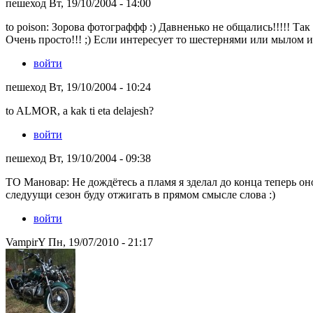
пешеход Вт, 19/10/2004 - 14:00
to poison: Зорова фотограффф :) Давненько не общались!!!!! Так
Очень просто!!! ;) Если интересует то шестернями или мылом и
войти
пешеход Вт, 19/10/2004 - 10:24
to ALMOR, a kak ti eta delajesh?
войти
пешеход Вт, 19/10/2004 - 09:38
ТО Мановар: Не дождётесь а пламя я зделал до конца теперь оно
следуущи сезон буду отжигать в прямом смысле слова :)
войти
VampirY Пн, 19/07/2010 - 21:17