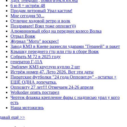
Здох Telegram , помогитеклОпОна
6 ю 8 = истрёж 48
Продам литровый Урал кастом!
Мне сегодня 50...
Отличие ходовой ретро и волк
Поздравьте! Взял тоже оппозит)))
Алюминиевый обод на переднее колесо Волка
Отрыл Вояж
Журнал "Мото" воскрес!
Завод КМЗ в Киеве разнесли ударами "Гераней" и ракет
Крышку переднего гтц или гтц в сборе Вояж
Собрать М 72 в 2025 году
генератор Г-11А
Эмблему КМЗ круглую куплю 2 шт
Истрёж номер 47. Лето 2026. Вот эти даты
Пиратские футболки "24 года Оппозит.ру" - остатки +
ЕЩЁ ОДНА допечатка.
Оппозиту 27 лет!!! Отмечаем 24-26 апреля
Wolkodav опять постарел
Чертеж флажка крепление фары с надписью урал у кого
есть
Наша мотожизнь
давай ещё >>