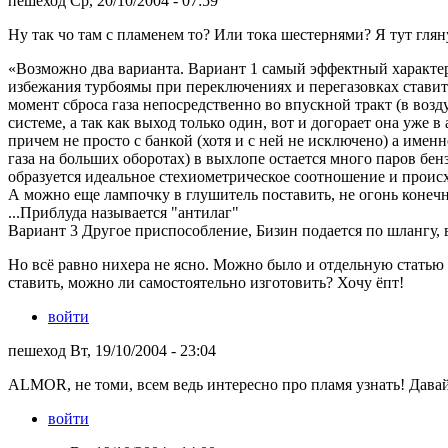
пешеход Ср, 20/10/2004 - 07:59
Ну так чо там с пламенем то? Или тока шестернями? Я тут глян
«Возможно два варианта. Вариант 1 самый эффектный характе
избежания турбоямы при переключениях и перегазовках ставитс
момент сброса газа непосредственно во впускной тракт (в возд
системе, а так как выход только один, вот и догорает она уже 
причем не просто с банкой (хотя и с ней не исключено) а име
газа на больших оборотах) в выхлопе остается много паров бенз
образуется идеальное стехиометрическое соотношение и происх
А можно еще лампочку в глушитель поставить, не огонь конечн
...Приблуда называется "антилаг"
Вариант 3 Другое приспособление, Бизин подается по шлангу, 
Но всё равно нихера не ясно. Можно было и отдельную статью 
ставить, можно ли самостоятельно изготовить? Хочу ёпт!
войти
пешеход Вт, 19/10/2004 - 23:04
ALMOR, не томи, всем ведь интересно про пламя узнать! Давай
войти