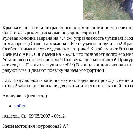
Крылья из пластика покрашенные в тёмно синий цвет, передн
Фара с козырьком, дисковые передние тормоза!
Рулевая колонка задрана на 4,7 см. управляемость чумовая! Мо
помидоры» :) Сиделка кожаная! Очень удачно получилась! Крас
Особое внимание хочу уделить электрике! Какой турист без на
Начнём с АКБ. Он у меня на 75А/ч, что позволяет долго его не 
Установлена стерео система! Подсветка дна мотоцикла! Прикур
есть ещё… Пламя из глушителей! :) В конце концов сигнализаци
радуют глаз и делают поездку на нём комфортной!
З.Ы.- Буду дорабатывать посему как торчащие провода мне не 
строго! Фотки делались не для статьи и то что он грязный это 
Anonymous (пешеход)
войти
пешеход Ср, 09/05/2007 - 00:12
Зачем мотоцикл изуродовал? А?!