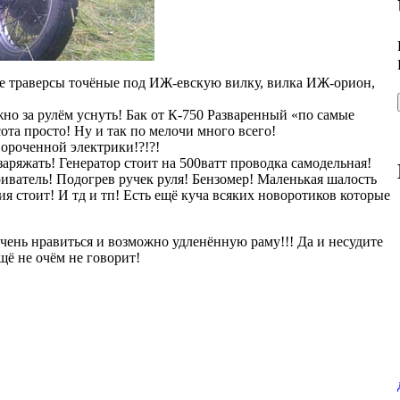
ие траверсы точёные под ИЖ-евскую вилку, вилка ИЖ-орион,
жно за рулём уснуть! Бак от К-750 Разваренный «по самые
ота просто! Ну и так по мелочи много всего!
вороченной электрики!?!?!
заряжать! Генератор стоит на 500ватт проводка самодельная!
иватель! Подогрев ручек руля! Бензомер! Маленькая шалость
я стоит! И тд и тп! Есть ещё куча всяких новоротиков которые
очень нравиться и возможно удленённую раму!!! Да и несудите
ещё не очём не говорит!