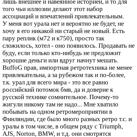
лишь внешнее и навеянное историей, и то для
того чьи иллюзии делают этот набор
ассоциаций и впечатлений привлекательным.
У меня вот урала нет и вероятно не будет, не
хочу я его никакой ни старый не новый. Есть
пару реплик (м72 и к750), просто так
сложилось, хотел - оно появилось. Продавать не
буду, если только кто-нибудь не предложит
хорошие деньги или вдруг начнут мешать.
BuffoG прав, импортная ретротехника не менее
привлекательна, а за рубежом так и по-более,
т.к. урал для всего мира - это все равно
российский потомок бмв, да и доверие к
русской технике сомнительное. Почему-то
жигули никому там не надо... Мне хватило
побывать на одном ретромероприятии в
Финляндии, где было много разных ретро т.с. и
уралы в том числе, в общем ряду с Triumph,
AJS, Norton, BMW, и т.д. они смотрятся