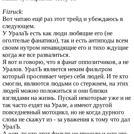
Fizruck
:
Вот читаю ещё раз этот трейд и убеждаюсь в
следующем.
У УралаЪ есть как люди любящие его (не
оголтелые фанатики), так и есть антиподы всем
своим нутром ненавидящие его и тихо ждущие
когда же все развалиться.
Я вот и говорю, что я фанат оппозитчиков, а не
Уралов. УралЪ является неким фильтром
который просеивает через себя людей. И те кто
смогли, являются людьми со стержнем, на этих
людей можно положиться и они близки
взглядами на жизнь. Пускай некоторые уже и не
так часто ездят на Урале, а имеют другой
повседневный мотоцикл, но не когда дурного
слова не скажут из - за уважения к тому что дал
УралЪ.
А есть те кто этот фильтр не прошли и они это