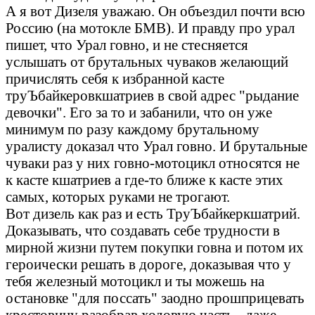
А я вот Дизеля уважаю. Он объездил почти всю
Россию (на мотокле БМВ). И правду про урал
пишет, что Урал говно, и не стесняется
услышать от брутальных чуваков желающий
причислять себя к избранной касте
труЪбайкеровкшатриев в свой адрес "рыдание
девочки". Его за то и забанили, что он уже
минимум по разу каждому брутальному
уралисту доказал что Урал говно. И брутальные
чуваки раз у них говно-мотоцикл относятся не
к касте кшатриев а где-то ближе к касте этих
самых, которых руками не трогают.
Вот дизель как раз и есть ТруЪбайкеркшатрий.
Доказывать, что создавать себе трудности в
мирной жизни путем покупки говна и потом их
героически решать в дороге, доказывая что у
тебя железный мотоцикл и ты можешь на
остановке "для поссать" заодно прошприцевать
крестовину разобрав ходовую часть - даже