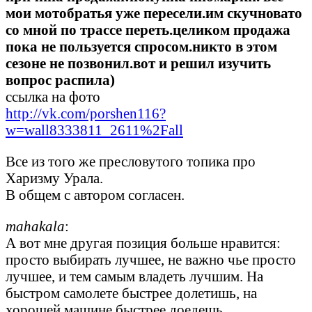
мои мотобратья уже пересели.им скучновато
со мной по трассе переть.целиком продажа
пока не пользуется спросом.никто в этом
сезоне не позвонил.вот и решил изучить
вопрос распила)
ссылка на фото
http://vk.com/porshen116?
w=wall8333811_2611%2Fall
Все из того же пресловутого топика про
Харизму Урала.
В общем с автором согласен.
mahakala
:
А вот мне другая позиция больше нравится:
просто выбирать лучшее, не важно чье просто
лучшее, и тем самым владеть лучшим. На
быстром самолете быстрее долетишь, на
хорошей машине быстрее доедешь.