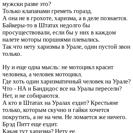
мужски разве это?
Только клапанами греметь горазд.
А она не в грохоте, харизма, а в деле познается.
Байкеры-то в Штатах недолго бы
просуществовали, если бы у них в каждом
налете моторы поршнями плевались.
Так что нету харизмы в Урале, один пустой звон
только.
Ну и еще одна мысль: не мотоцикл красит
человека, а человек мотоцикл.
Где хоть один харизматичный человек на Урале?
Что - НА и Бандидос все на Уралы пересели?
Нет, и не собираются.
А кто в Штатах на Уралах ездит? Крестьяне
только, которым скучно и гайки хочется
покрутить, а не на чем. Не ломается же ничего.
Брэд Питт еще ездит.
Какая тут харизма? Нету ее.