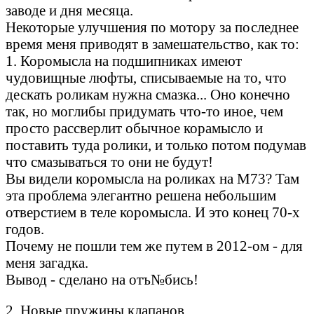
заводе и дня месяца.
Некоторые улучшения по мотору за последнее
время меня приводят в замешательство, как то:
1. Коромысла на подшипниках имеют
чудовищные люфты, списываемые на то, что
дескать роликам нужна смазка... Оно конечно
так, но моглибы придумать что-то иное, чем
просто рассверлит обычное корамысло и
поставить туда ролики, и только потом подумав
что смазываться то они не будут!
Вы видели коромысла на роликах на М73? Там
эта проблема элегантно решена небольшим
отверстием в теле коромысла. И это конец 70-х
годов.
Почему не пошли тем же путем в 2012-ом - для
меня загадка.
Вывод - сделано на отъ№бись!
2. Новые пружины клапанов.