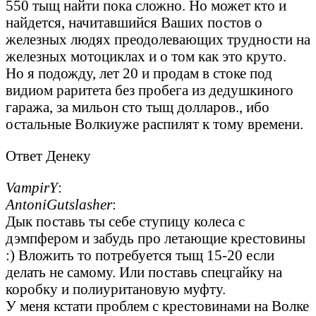
550 тыщ найти пока сложно. Но может кто и
найдется, начитавшийся Ваших постов о
железных людях преодолевающих трудности на
железных мотоциклах и о том как это круто.
Но я подожду, лет 20 и продам в стоке под
видиом раритета без пробега из дедушкиного
гаража, за мильон сто тыщ долларов., ибо
остальные Волкиуже распилят к тому времени.
Ответ Денеку
VampirY
:
AntoniGutslasher
:
Дык поставь ты себе ступицу колеса с
дэмпфером и забудь про летающие крестовины
:) Вложить то потребуется тыщ 15-20 если
делать не самому. Или поставь спецгайку на
коробку и полиуритановую муфту.
У меня кстати проблем с крестовинами на Волке