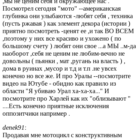
,мы не ценим себя и окружающее нас .
Посмотрел сегодня "мото" --американская
глубинка они улыбаются -любят себя , техника
(пусть ржавая ) как элемент декора (истории )
приятно посмотреть -ценят ее ,и так ВО ВСЕМ
,поэтому у них все красиво и ухожено ( по
большому счету ) любят они свое ...а МЫ ..м-да
наоборот ,себя не ценим не любим-вечно не
довольны ( пьянки , мат ,ругань на власть ) ,
дома в руинах ,мусор и т.д и т.п .не увсех
конечно но все же. И про Уралы --посмотрите
видео на Ютубе - обидно как правило из
области "Я убиваю Урал ха-ха-ха..." И
посмотрите про Харлей как их "облизывают "
....Есть конечно приятные исключения
оппозитчики например .
denek91
:
Продавая мне мотоцикл с конструктивным