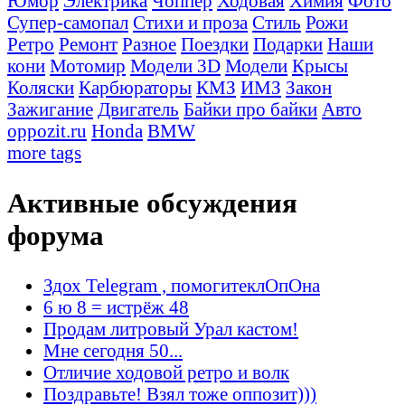
Юмор
Электрика
Чоппер
Ходовая
Химия
Фото
Супер-самопал
Стихи и проза
Стиль
Рожи
Ретро
Ремонт
Разное
Поездки
Подарки
Наши
кони
Мотомир
Модели 3D
Модели
Крысы
Коляски
Карбюраторы
КМЗ
ИМЗ
Закон
Зажигание
Двигатель
Байки про байки
Авто
oppozit.ru
Honda
BMW
more tags
Активные обсуждения
форума
Здох Telegram , помогитеклОпОна
6 ю 8 = истрёж 48
Продам литровый Урал кастом!
Мне сегодня 50...
Отличие ходовой ретро и волк
Поздравьте! Взял тоже оппозит)))