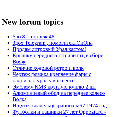
New forum topics
6 ю 8 = истрёж 48
Здох Telegram , помогитеклОпОна
Продам литровый Урал кастом!
Крышку переднего гтц или гтц в сборе
Вояж
Отличие ходовой ретро и волк
Чертеж флажка крепление фары с
надписью урал у кого есть
Эмблему КМЗ круглую куплю 2 шт
Алюминиевый обод на переднее колесо
Волка
Ищутся владельцы ранних м67 1974 год
Футболки и нашивки 27 лет Oppozit.ru -