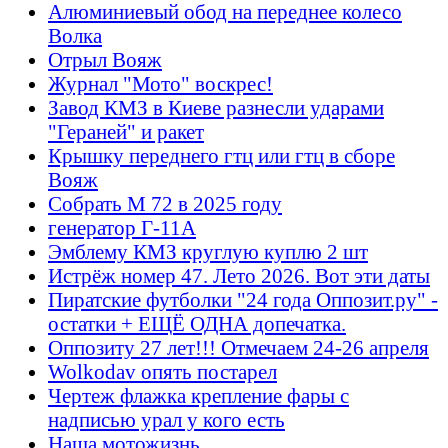
Алюминиевый обод на переднее колесо
Волка
Отрыл Вояж
Журнал "Мото" воскрес!
Завод КМЗ в Киеве разнесли ударами
"Гераней" и ракет
Крышку переднего гтц или гтц в сборе
Вояж
Собрать М 72 в 2025 году
генератор Г-11А
Эмблему КМЗ круглую куплю 2 шт
Истрёж номер 47. Лето 2026. Вот эти даты
Пиратские футболки "24 года Оппозит.ру" -
остатки + ЕЩЁ ОДНА допечатка.
Оппозиту 27 лет!!! Отмечаем 24-26 апреля
Wolkodav опять постарел
Чертеж флажка крепление фары с
надписью урал у кого есть
Наша мотожизнь