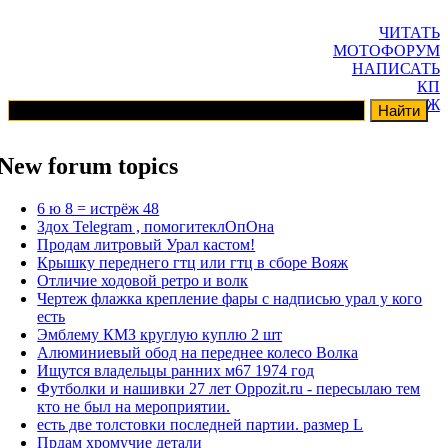
ЧИТАТЬ
МОТОФОРУМ
НАПИСАТЬ
КП
ГАРАЖ
New forum topics
6 ю 8 = истрёж 48
Здох Telegram , помогитеклОпОна
Продам литровый Урал кастом!
Крышку переднего гтц или гтц в сборе Вояж
Отличие ходовой ретро и волк
Чертеж флажка крепление фары с надписью урал у кого
есть
Эмблему КМЗ круглую куплю 2 шт
Алюминиевый обод на переднее колесо Волка
Ищутся владельцы ранних м67 1974 год
Футболки и нашивки 27 лет Oppozit.ru - пересылаю тем
кто не был на мероприятии.
есть две толстовки последней партии. размер L
Прдам хромучие детали