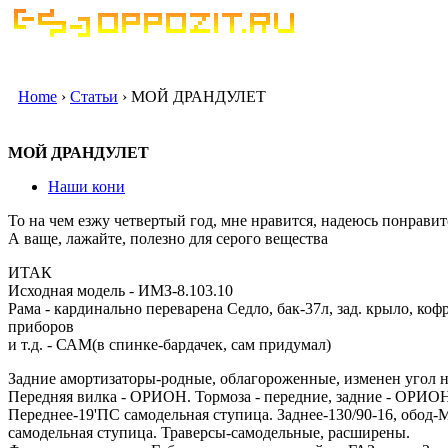
Home
›
Статьи
› МОЙ ДРАНДУЛЕТ
МОЙ ДРАНДУЛЕТ
Наши кони
То на чем езжу четвертый год, мне нравится, надеюсь понравит
А ваще, лажайте, полезно для серого вещества
ИТАК
Исходная модель - ИМЗ-8.103.10
Рама - кардинально переварена Седло, бак-37л, зад. крыло, ко
приборов
и т.д. - САМ(в спинке-бардачек, сам придумал)
Задние амортизаторы-родные, облагороженные, изменен угол н
Передняя вилка - ОРИОН. Тормоза - передние, задние - ОРИОН
Переднее-19'ПС самодельная ступица. Заднее-130/90-16, обод-М
самодельная ступица. Траверсы-самодельные, расширены.