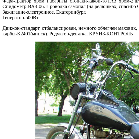
Фара-трактор, хром. Габариты, стопаки-какой-то ГАЗ, хром-2 ш
Спидометр-ВАЗ-06. Проводка самопал (на релюшках, спасибо 
Зажигание-электронное, Екатеринбург.
Генератор-500Вт
Движок-стандарт, отбалансирован, немного облегчен маховик,
карбы-К2401(минск). Редуктор-девятка. КРУИЗ-КОНТРОЛЬ