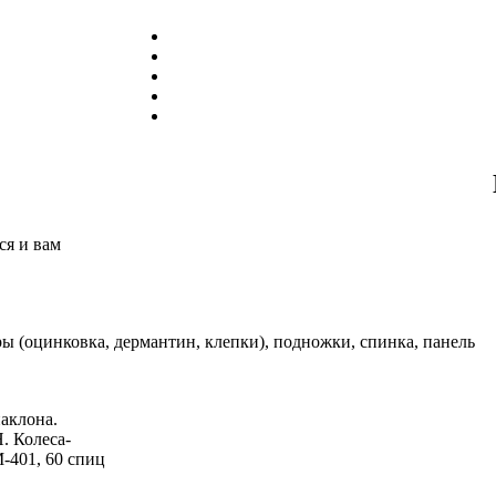
ся и вам
фры (оцинковка, дермантин, клепки), подножки, спинка, панель
аклона.
. Колеса-
-401, 60 спиц