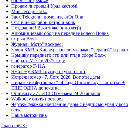
6 ю 8 = истрёж 48
Продам литровый Урал кастом!
Мне сегодня 50...
Здох Telegram , помогитеклОпОна
Отличие ходовой ретро и волк
Поздравьте! Взял тоже оппозит)))
Алюминиевый обод на переднее колесо Волка
Отрыл Вояж
Журнал "Мото" воскрес!
Завод КМЗ в Киеве разнесли ударами "Гераней" и ракет
Крышку переднего гтц или гтц в сборе Вояж
Собрать М 72 в 2025 году
генератор Г-11А
Эмблему КМЗ круглую куплю 2 шт
Истрёж номер 47. Лето 2026. Вот эти даты
Пиратские футболки "24 года Оппозит.ру" - остатки +
ЕЩЁ ОДНА допечатка.
Оппозиту 27 лет!!! Отмечаем 24-26 апреля
Wolkodav опять постарел
Чертеж флажка крепление фары с надписью урал у кого
есть
Наша мотожизнь
давай ещё >>