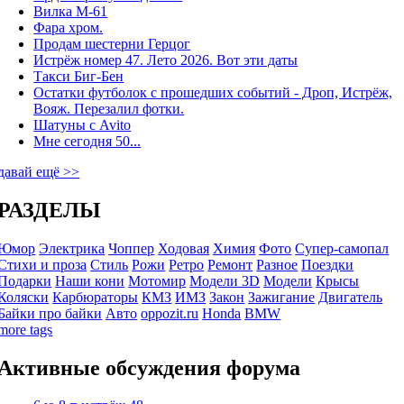
Вилка М-61
Фара хром.
Продам шестерни Герцог
Истрёж номер 47. Лето 2026. Вот эти даты
Такси Биг-Бен
Остатки футболок с прошедших событий - Дроп, Истрёж,
Вояж. Перезалил фотки.
Шатуны с Avito
Мне сегодня 50...
давай ещё >>
РАЗДЕЛЫ
Юмор
Электрика
Чоппер
Ходовая
Химия
Фото
Супер-самопал
Стихи и проза
Стиль
Рожи
Ретро
Ремонт
Разное
Поездки
Подарки
Наши кони
Мотомир
Модели 3D
Модели
Крысы
Коляски
Карбюраторы
КМЗ
ИМЗ
Закон
Зажигание
Двигатель
Байки про байки
Авто
oppozit.ru
Honda
BMW
more tags
Активные обсуждения форума