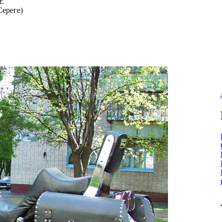
т.
Сереге)