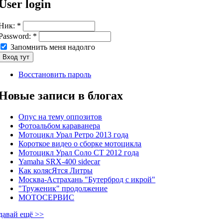
User login
Ник:
*
Password:
*
Запомнить меня надолго
Восстановить пароль
Новые записи в блогах
Опус на тему оппозитов
Фотоальбом караванера
Мотоцикл Урал Ретро 2013 года
Короткое видео о сборке мотоцикла
Мотоцикл Урал Соло СТ 2012 года
Yamaha SRX-400 sidecar
Как колясЯтся Литры
Москва-Астрахань "Бутерброд с икрой"
"Труженик" продолжение
МОТОСЕРВИС
давай ещё >>