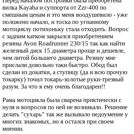
Перед началом постройки была преобретена
вилка Kayaba и суппорта от Zzr-400 по
смешным ценам и это меня воодушевило - уже
положено начало, и тоска по угнанному
мотоциклу потихоньку стала отходить. Вопрос
с задним катком закрылся приобретением
резины Avon Roadrunner 230/15 так как найти
железный диск 15 диаметра проще и дешевле,
чем литой большего диаметра. Резину мне
прислали довольно таки быстро. Обод был
сделан из докатки, а ступицу (да и всю прочую
токарку) точил токарь-золотые руки-трезвый
разум. За что я ему очень благодарен!!
Рама мотоцикла была сварена приктически с
нуля и вопросов по ней не возникало. Решение
делать "сухарь" так же вызывало недоумение у
многих знакомых, но я остался при своем
мнении.