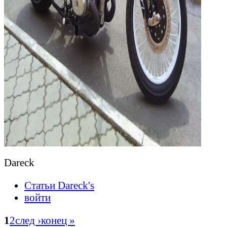
Dareck
Статьи Dareck's
войти
1
2
след ›
конец »