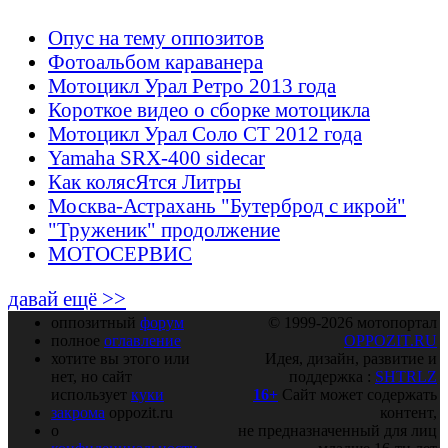
Опус на тему оппозитов
Фотоальбом караванера
Мотоцикл Урал Ретро 2013 года
Короткое видео о сборке мотоцикла
Мотоцикл Урал Соло СТ 2012 года
Yamaha SRX-400 sidecar
Как колясЯтся Литры
Москва-Астрахань "Бутерброд с икрой"
"Труженик" продолжение
МОТОСЕРВИС
давай ещё >>
оппозитный
форум
© 1999-2026 мотопортал
полное
оглавление
OPPOZIT.RU
хотите вы этого или
Идея, дизайн, развитие и
нет, но сайт
поддержка :
SHTRLZ
использует
куки
16+
Сайт может содержать
закрома
oppozit.ru
контент,
о
не предназначенный для лиц