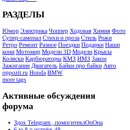
РАЗДЕЛЫ
Юмор
Электрика
Чоппер
Ходовая
Химия
Фото
Супер-самопал
Стихи и проза
Стиль
Рожи
Ретро
Ремонт
Разное
Поездки
Подарки
Наши
кони
Мотомир
Модели 3D
Модели
Крысы
Коляски
Карбюраторы
КМЗ
ИМЗ
Закон
Зажигание
Двигатель
Байки про байки
Авто
oppozit.ru
Honda
BMW
more tags
Активные обсуждения
форума
Здох Telegram , помогитеклОпОна
6 ю 8 = истрёж 48