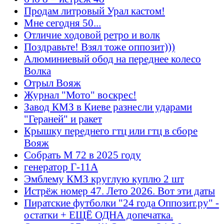
Продам литровый Урал кастом!
Мне сегодня 50...
Отличие ходовой ретро и волк
Поздравьте! Взял тоже оппозит)))
Алюминиевый обод на переднее колесо
Волка
Отрыл Вояж
Журнал "Мото" воскрес!
Завод КМЗ в Киеве разнесли ударами
"Гераней" и ракет
Крышку переднего гтц или гтц в сборе
Вояж
Собрать М 72 в 2025 году
генератор Г-11А
Эмблему КМЗ круглую куплю 2 шт
Истрёж номер 47. Лето 2026. Вот эти даты
Пиратские футболки "24 года Оппозит.ру" -
остатки + ЕЩЁ ОДНА допечатка.