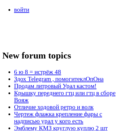
войти
New forum topics
6 ю 8 = истрёж 48
Здох Telegram , помогитеклОпОна
Продам литровый Урал кастом!
Крышку переднего гтц или гтц в сборе
Вояж
Отличие ходовой ретро и волк
Чертеж флажка крепление фары с
надписью урал у кого есть
Эмблему КМЗ круглую куплю 2 шт