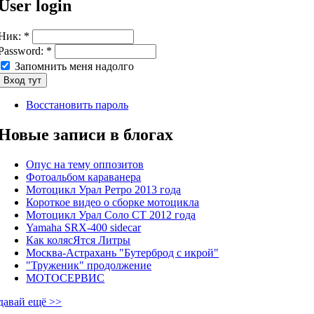
User login
Ник:
*
Password:
*
Запомнить меня надолго
Восстановить пароль
Новые записи в блогах
Опус на тему оппозитов
Фотоальбом караванера
Мотоцикл Урал Ретро 2013 года
Короткое видео о сборке мотоцикла
Мотоцикл Урал Соло СТ 2012 года
Yamaha SRX-400 sidecar
Как колясЯтся Литры
Москва-Астрахань "Бутерброд с икрой"
"Труженик" продолжение
МОТОСЕРВИС
давай ещё >>