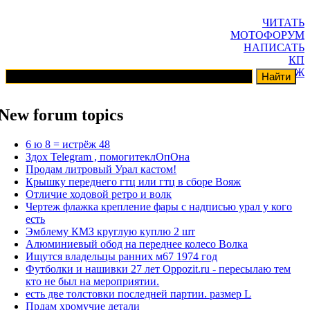
ЧИТАТЬ
МОТОФОРУМ
НАПИСАТЬ
КП
ГАРАЖ
New forum topics
6 ю 8 = истрёж 48
Здох Telegram , помогитеклОпОна
Продам литровый Урал кастом!
Крышку переднего гтц или гтц в сборе Вояж
Отличие ходовой ретро и волк
Чертеж флажка крепление фары с надписью урал у кого
есть
Эмблему КМЗ круглую куплю 2 шт
Алюминиевый обод на переднее колесо Волка
Ищутся владельцы ранних м67 1974 год
Футболки и нашивки 27 лет Oppozit.ru - пересылаю тем
кто не был на мероприятии.
есть две толстовки последней партии. размер L
Прдам хромучие детали