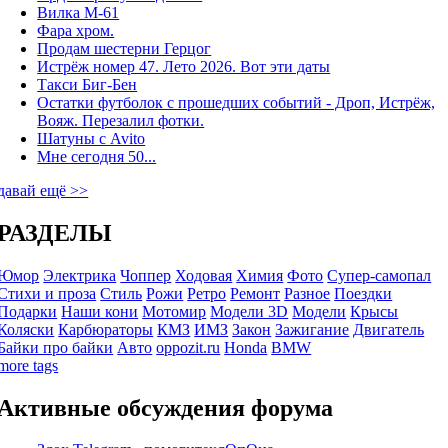
Вилка М-61
Фара хром.
Продам шестерни Герцог
Истрёж номер 47. Лето 2026. Вот эти даты
Такси Биг-Бен
Остатки футболок с прошедших событий - Дроп, Истрёж,
Вояж. Перезалил фотки.
Шатуны с Avito
Мне сегодня 50...
давай ещё >>
РАЗДЕЛЫ
Юмор
Электрика
Чоппер
Ходовая
Химия
Фото
Супер-самопал
Стихи и проза
Стиль
Рожи
Ретро
Ремонт
Разное
Поездки
Подарки
Наши кони
Мотомир
Модели 3D
Модели
Крысы
Коляски
Карбюраторы
КМЗ
ИМЗ
Закон
Зажигание
Двигатель
Байки про байки
Авто
oppozit.ru
Honda
BMW
more tags
Активные обсуждения форума