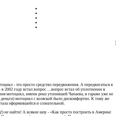
икл - это просто средство передвижения. А передвигаться я
- в 2002 году встал вопрос …вопрос встал об уплотнении в
ния мотоцикл, имени реки утопившей Чапаева, в гараже уже не
о деньги) мотоцикл с коляской было дискомфортно. К тому же
тала оформившейся и сознательной.
д!) не найти! А всякие шоу - «Как просто построить в Америке