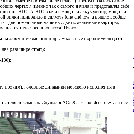
Читал, смотрел (в том числе и здесь). Потом началось самое
 общих чертах я именно так с самого начала и представлял себе
именно под ЭТО. А ЭТО значит: мощный аккумулятор, мощный
нной вилки приводило к силуэту long and low, а вышло вообще
 ждать - две поменянные машины, две поменянные квартиры,
учно технического прогресса! Итого:
нена на алюминиевые цилиндры + кованые поршни+кольца от
два раза шире стоят);
-130);
между прочим), головные динамики морского исполнения в
вигателя не слышал. Слушал я AC/DC - «Thunderstruk»… и все