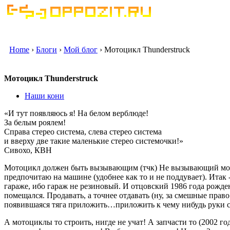
Home
›
Блоги
›
Мой блог
› Мотоцикл Thunderstruck
Мотоцикл Thunderstruck
Наши кони
«И тут появляюсь я! На белом верблюде!
За белым роялем!
Справа стерео система, слева стерео система
и вверху две такие маленькие стерео системочки!»
Сивохо, КВН
Мотоцикл должен быть вызывающим (тчк) Не вызывающий мотоц
предпочитаю на машине (удобнее как то и не поддувает). Итак 
гараже, ибо гараж не резиновый. И отцовский 1986 года рожде
помещался. Продавать, а точнее отдавать (ну, за смешные прав
появившаяся тяга приложить…приложить к чему нибудь руки с
А мотоциклы то строить, нигде не учат! А запчасти то (2002 го