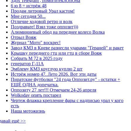
Здох Telegram , помогитеклОпОна
6 ю 8 = истрёж 48
Продам литровый Урал кастом!
Мне сегодня 50...
Отличие ходовой ретро и волк
Поздравьте! Взял тоже оппозит)))
Алюминиевый обод на переднее колесо Волка
Отрыл Вояж
Журнал "Мото" воскрес!
Завод КМЗ в Киеве разнесли ударами "Гераней" и ракет
Крышку переднего гтц или гтц в сборе Вояж
Собрать М 72 в 2025 году
генератор Г-11А
Эмблему КМЗ круглую куплю 2 шт
Истрёж номер 47. Лето 2026. Вот эти даты
Пиратские футболки "24 года Оппозит.ру" - остатки +
ЕЩЁ ОДНА допечатка.
Оппозиту 27 лет!!! Отмечаем 24-26 апреля
Wolkodav опять постарел
Чертеж флажка крепление фары с надписью урал у кого
есть
Наша мотожизнь
давай ещё >>