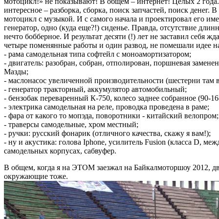
мотоцикл!» не показывают! В общем – интернет! Целых 2 года. 
интересное – разборка, сборка, поиск запчастей, поиск денег. В
мотоцикл с музыкой. И с самого начала и проектировал его 
генератор, одно (куда еще?!) сиденье. Правда, отсутствие дли
нечто бобберное. И результат десяти (!) лет не заставил себя
четыре поменянные работы и один развод, не помешали идее на
- рама самодельная типа софтейл с моноамортизатором;
- двигатель: разобран, собран, отполирован, поршневая заме
Мазды;
- маслонасос увеличенной производительности (шестерни там в 
- генератор тракторный, аккумулятор автомобильный;
- бензобак переваренный К-750, колесо заднее собранное (90-16
- электрика самодельная на реле, проводка проведена в раме;
- фара от какого то мопэда, поворотники - китайский велопром;
- траверсы самодельные, хром местный;
- ручки: русский фонарик (отличного качества, скажу я вам!);
- ну и акустика: голова Iphone, усилитель Fusion (класса D, 
самодельных корпусах, сабвуфер.
В общем, когда я на ЭТОМ заезжал на Байкалмоторшоу 2012, д
окружающие тоже.