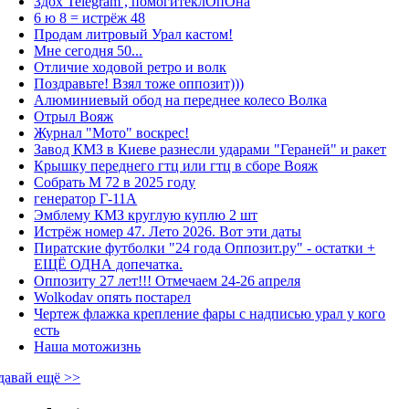
Здох Telegram , помогитеклОпОна
6 ю 8 = истрёж 48
Продам литровый Урал кастом!
Мне сегодня 50...
Отличие ходовой ретро и волк
Поздравьте! Взял тоже оппозит)))
Алюминиевый обод на переднее колесо Волка
Отрыл Вояж
Журнал "Мото" воскрес!
Завод КМЗ в Киеве разнесли ударами "Гераней" и ракет
Крышку переднего гтц или гтц в сборе Вояж
Собрать М 72 в 2025 году
генератор Г-11А
Эмблему КМЗ круглую куплю 2 шт
Истрёж номер 47. Лето 2026. Вот эти даты
Пиратские футболки "24 года Оппозит.ру" - остатки +
ЕЩЁ ОДНА допечатка.
Оппозиту 27 лет!!! Отмечаем 24-26 апреля
Wolkodav опять постарел
Чертеж флажка крепление фары с надписью урал у кого
есть
Наша мотожизнь
давай ещё >>