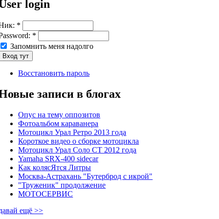
User login
Ник:
*
Password:
*
Запомнить меня надолго
Восстановить пароль
Новые записи в блогах
Опус на тему оппозитов
Фотоальбом караванера
Мотоцикл Урал Ретро 2013 года
Короткое видео о сборке мотоцикла
Мотоцикл Урал Соло СТ 2012 года
Yamaha SRX-400 sidecar
Как колясЯтся Литры
Москва-Астрахань "Бутерброд с икрой"
"Труженик" продолжение
МОТОСЕРВИС
давай ещё >>