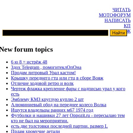
ЧИТАТЬ
МОТОФОРУМ
НАПИСАТЬ
КП
ГАРАЖ
New forum topics
6 ю 8 = истрёж 48
Здох Telegram , помогитеклОпОна
Продам литровый Урал кастом!
Крышку переднего гтц или гтц в сборе Вояж
Отличие ходовой ретро и волк
Чертеж флажка крепление фары с надписью урал у кого
есть
Эмблему КМЗ круглую куплю 2 шт
Алюминиевый обод на переднее колесо Волка
Ищутся владельцы ранних м67 1974 год
Футболки и нашивки 27 лет Oppozit.ru - пересылаю тем
кто не был на мероприятии.
есть две толстовки последней партии. размер L
Прдам хромучие детали