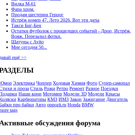
Вилка М-61
Фара хром.
Продам шестерни Герцог
Истрёж номер 47. Лето 2026. Вот эти даты
Такси Биг-Бен
Остатки футболок с прошедших событий - Дроп, Истрёж,
Вояж. Перезалил фотки.
Шатуны с Avito
Мне сегодня 50...
давай ещё >>
РАЗДЕЛЫ
Юмор
Электрика
Чоппер
Ходовая
Химия
Фото
Супер-самопал
Стихи и проза
Стиль
Рожи
Ретро
Ремонт
Разное
Поездки
Подарки
Наши кони
Мотомир
Модели 3D
Модели
Крысы
Коляски
Карбюраторы
КМЗ
ИМЗ
Закон
Зажигание
Двигатель
Байки про байки
Авто
oppozit.ru
Honda
BMW
more tags
Активные обсуждения форума