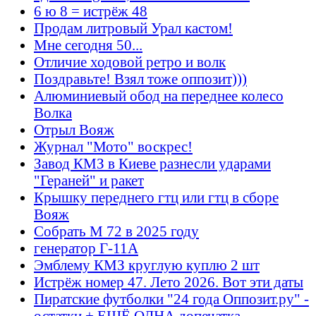
6 ю 8 = истрёж 48
Продам литровый Урал кастом!
Мне сегодня 50...
Отличие ходовой ретро и волк
Поздравьте! Взял тоже оппозит)))
Алюминиевый обод на переднее колесо
Волка
Отрыл Вояж
Журнал "Мото" воскрес!
Завод КМЗ в Киеве разнесли ударами
"Гераней" и ракет
Крышку переднего гтц или гтц в сборе
Вояж
Собрать М 72 в 2025 году
генератор Г-11А
Эмблему КМЗ круглую куплю 2 шт
Истрёж номер 47. Лето 2026. Вот эти даты
Пиратские футболки "24 года Оппозит.ру" -
остатки + ЕЩЁ ОДНА допечатка.