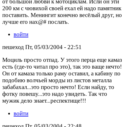
от большой любви к мотоциклам. Исли он эти
200 км с чювихой своей ехал ей надо памятник
поставить. Менингит конечно весёлый друг, но
лучше его нах@# послать.
войти
пешеход Пт, 05/03/2004 - 22:51
Моциль просто отпад. У этого перца еще камаз
есть (где-то читал про это), так это ваще нечто!
Он от камаза только раму оставил, а кабину по
подобию волчьей морды из листов металла
забабахал...это просто нечто! Если найду, то
фотку повешу...это надо увидеть. Так что
мужик дело знает...респектище!!!
войти
пешеход Пт, 05/03/2004 - 22:48