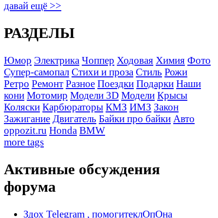
давай ещё >>
РАЗДЕЛЫ
Юмор
Электрика
Чоппер
Ходовая
Химия
Фото
Супер-самопал
Стихи и проза
Стиль
Рожи
Ретро
Ремонт
Разное
Поездки
Подарки
Наши
кони
Мотомир
Модели 3D
Модели
Крысы
Коляски
Карбюраторы
КМЗ
ИМЗ
Закон
Зажигание
Двигатель
Байки про байки
Авто
oppozit.ru
Honda
BMW
more tags
Активные обсуждения
форума
Здох Telegram , помогитеклОпОна