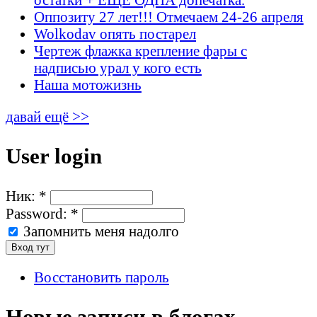
Оппозиту 27 лет!!! Отмечаем 24-26 апреля
Wolkodav опять постарел
Чертеж флажка крепление фары с
надписью урал у кого есть
Наша мотожизнь
давай ещё >>
User login
Ник:
*
Password:
*
Запомнить меня надолго
Восстановить пароль
Новые записи в блогах