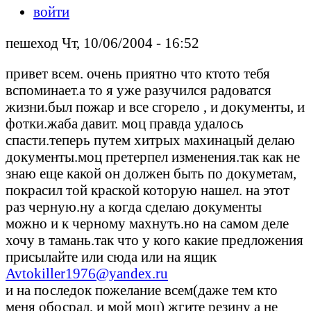
войти
пешеход Чт, 10/06/2004 - 16:52
привет всем. очень приятно что ктото тебя
вспоминает.а то я уже разучился радоватся
жизни.был пожар и все сгорело , и документы, и
фотки.жаба давит. моц правда удалось
спасти.теперь путем хитрых махинацый делаю
документы.моц претерпел изменения.так как не
знаю еще какой он должен быть по докуметам,
покрасил той краской которую нашел. на этот
раз черную.ну а когда сделаю документы
можно и к черному махнуть.но на самом деле
хочу в тамань.так что у кого какие предложения
присылайте или сюда или на ящик
Avtokiller1976@yandex.ru
и на последок пожелание всем(даже тем кто
меня обосрал, и мой моц) жгите резину а не