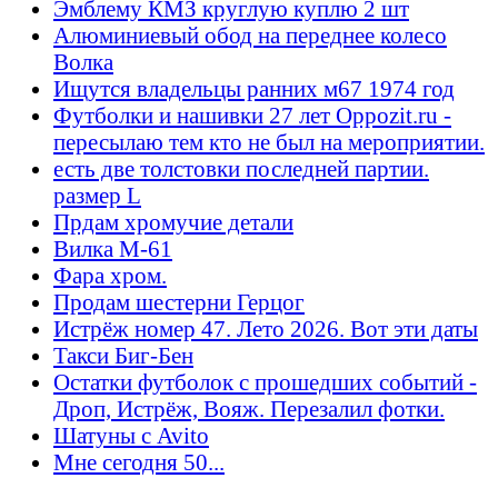
Эмблему КМЗ круглую куплю 2 шт
Алюминиевый обод на переднее колесо
Волка
Ищутся владельцы ранних м67 1974 год
Футболки и нашивки 27 лет Oppozit.ru -
пересылаю тем кто не был на мероприятии.
есть две толстовки последней партии.
размер L
Прдам хромучие детали
Вилка М-61
Фара хром.
Продам шестерни Герцог
Истрёж номер 47. Лето 2026. Вот эти даты
Такси Биг-Бен
Остатки футболок с прошедших событий -
Дроп, Истрёж, Вояж. Перезалил фотки.
Шатуны с Avito
Мне сегодня 50...