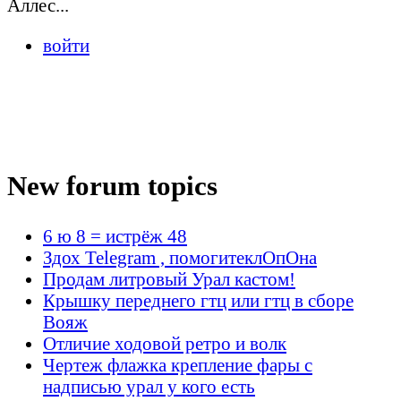
Аллес...
войти
New forum topics
6 ю 8 = истрёж 48
Здох Telegram , помогитеклОпОна
Продам литровый Урал кастом!
Крышку переднего гтц или гтц в сборе
Вояж
Отличие ходовой ретро и волк
Чертеж флажка крепление фары с
надписью урал у кого есть