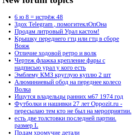
6 ю 8 = истрёж 48
Здох Telegram , помогитеклОпОна
Продам литровый Урал кастом!
Крышку переднего гтц или гтц в сборе
Вояж
Отличие ходовой ретро и волк
Чертеж флажка крепление фары с
надписью урал у кого есть
Эмблему КМЗ круглую куплю 2 шт
Алюминиевый обод на переднее колесо
Волка
Ищутся владельцы ранних м67 1974 год
Футболки и нашивки 27 лет Oppozit.ru -
пересылаю тем кто не был на мероприятии.
есть две толстовки последней партии.
размер L
Прдам хромучие детали