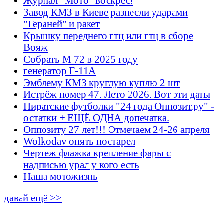
Журнал "Мото" воскрес!
Завод КМЗ в Киеве разнесли ударами
"Гераней" и ракет
Крышку переднего гтц или гтц в сборе
Вояж
Собрать М 72 в 2025 году
генератор Г-11А
Эмблему КМЗ круглую куплю 2 шт
Истрёж номер 47. Лето 2026. Вот эти даты
Пиратские футболки "24 года Оппозит.ру" -
остатки + ЕЩЁ ОДНА допечатка.
Оппозиту 27 лет!!! Отмечаем 24-26 апреля
Wolkodav опять постарел
Чертеж флажка крепление фары с
надписью урал у кого есть
Наша мотожизнь
давай ещё >>