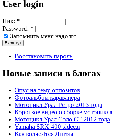
User login
Ник:
*
Password:
*
Запомнить меня надолго
Восстановить пароль
Новые записи в блогах
Опус на тему оппозитов
Фотоальбом караванера
Мотоцикл Урал Ретро 2013 года
Короткое видео о сборке мотоцикла
Мотоцикл Урал Соло СТ 2012 года
Yamaha SRX-400 sidecar
Как колясЯтся Литры