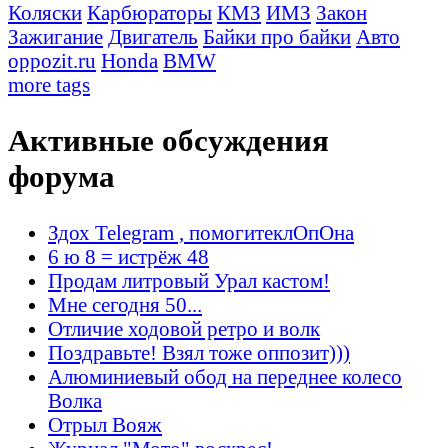
Коляски
Карбюраторы
КМЗ
ИМЗ
Закон
Зажигание
Двигатель
Байки про байки
Авто
oppozit.ru
Honda
BMW
more tags
Активные обсуждения
форума
Здох Telegram , помогитеклОпОна
6 ю 8 = истрёж 48
Продам литровый Урал кастом!
Мне сегодня 50...
Отличие ходовой ретро и волк
Поздравьте! Взял тоже оппозит)))
Алюминиевый обод на переднее колесо
Волка
Отрыл Вояж