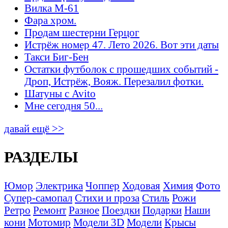
Вилка М-61
Фара хром.
Продам шестерни Герцог
Истрёж номер 47. Лето 2026. Вот эти даты
Такси Биг-Бен
Остатки футболок с прошедших событий -
Дроп, Истрёж, Вояж. Перезалил фотки.
Шатуны с Avito
Мне сегодня 50...
давай ещё >>
РАЗДЕЛЫ
Юмор
Электрика
Чоппер
Ходовая
Химия
Фото
Супер-самопал
Стихи и проза
Стиль
Рожи
Ретро
Ремонт
Разное
Поездки
Подарки
Наши
кони
Мотомир
Модели 3D
Модели
Крысы