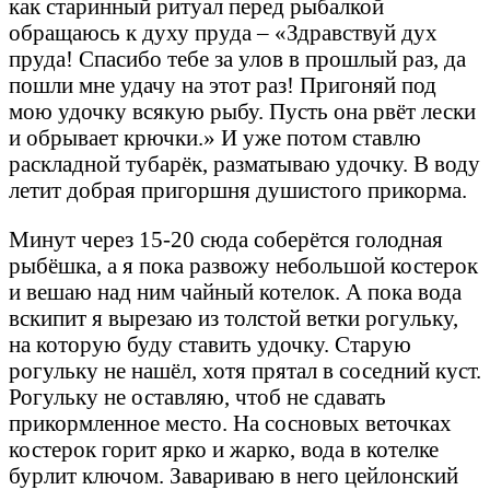
как старинный ритуал перед рыбалкой
обращаюсь к духу пруда – «Здравствуй дух
пруда! Спасибо тебе за улов в прошлый раз, да
пошли мне удачу на этот раз! Пригоняй под
мою удочку всякую рыбу. Пусть она рвёт лески
и обрывает крючки.» И уже потом ставлю
раскладной тубарёк, разматываю удочку. В воду
летит добрая пригоршня душистого прикорма.
Минут через 15-20 сюда соберётся голодная
рыбёшка, а я пока развожу небольшой костерок
и вешаю над ним чайный котелок. А пока вода
вскипит я вырезаю из толстой ветки рогульку,
на которую буду ставить удочку. Старую
рогульку не нашёл, хотя прятал в соседний куст.
Рогульку не оставляю, чтоб не сдавать
прикормленное место. На сосновых веточках
костерок горит ярко и жарко, вода в котелке
бурлит ключом. Завариваю в него цейлонский