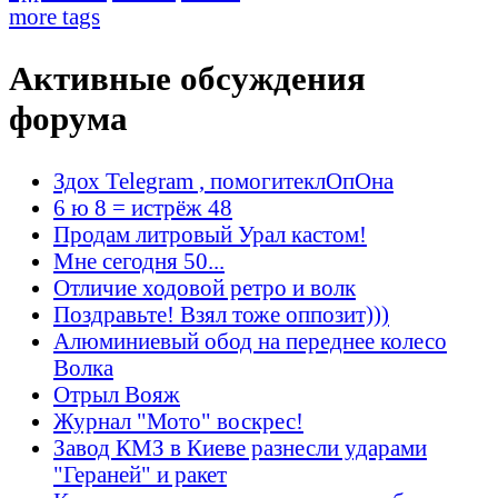
more tags
Активные обсуждения
форума
Здох Telegram , помогитеклОпОна
6 ю 8 = истрёж 48
Продам литровый Урал кастом!
Мне сегодня 50...
Отличие ходовой ретро и волк
Поздравьте! Взял тоже оппозит)))
Алюминиевый обод на переднее колесо
Волка
Отрыл Вояж
Журнал "Мото" воскрес!
Завод КМЗ в Киеве разнесли ударами
"Гераней" и ракет