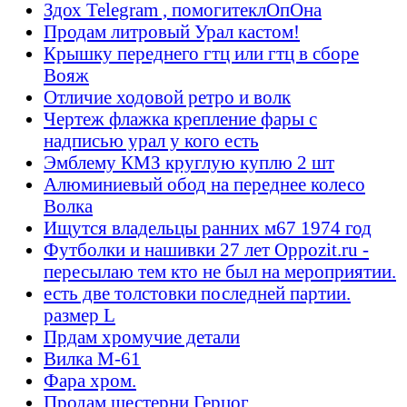
Здох Telegram , помогитеклОпОна
Продам литровый Урал кастом!
Крышку переднего гтц или гтц в сборе
Вояж
Отличие ходовой ретро и волк
Чертеж флажка крепление фары с
надписью урал у кого есть
Эмблему КМЗ круглую куплю 2 шт
Алюминиевый обод на переднее колесо
Волка
Ищутся владельцы ранних м67 1974 год
Футболки и нашивки 27 лет Oppozit.ru -
пересылаю тем кто не был на мероприятии.
есть две толстовки последней партии.
размер L
Прдам хромучие детали
Вилка М-61
Фара хром.
Продам шестерни Герцог