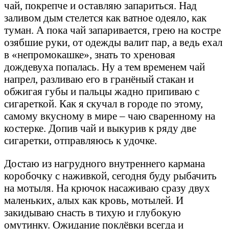
чай, покрепче и оставляю запариться. Над
заливом дым стелется как ватное одеяло, как
туман. А пока чай запаривается, грею на костре
озябшие руки, от одежды валит пар, а ведь ехал
в «непромокашке», знать то хреновая
дождевуха попалась. Ну а тем временем чай
напрел, разливаю его в гранёный стакан и
обжигая губы и пальцы жадно припиваю с
сигареткой. Как я скучал в городе по этому,
самому вкусному в мире – чаю сваренному на
костерке. Допив чай и выкурив к ряду две
сигаретки, отправляюсь к удочке.
Достаю из нагрудного внутреннего кармана
коробочку с наживкой, сегодня буду рыбачить
на мотыля. На крючок насаживаю сразу двух
маленьких, алых как кровь, мотылей. И
закидываю снасть в тихую и глубокую
омутинку. Ожидание поклёвки всегда и