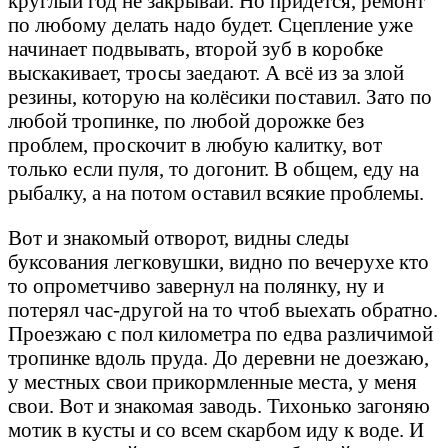
круглый год не закрывай. Но придётся, ремонт
по любому делать надо будет. Сцепление уже
начинает подвывать, второй зуб в коробке
выскакивает, тросы заедают. А всё из за злой
резины, которую на колёсики поставил. Зато по
любой тропинке, по любой дорожке без
проблем, проскочит в любую калитку, вот
только если пуля, то догонит. В общем, еду на
рыбалку, а на потом оставил всякие проблемы.
Вот и знакомый отворот, видны следы
буксования легковушки, видно по вечерухе кто
то опрометчиво завернул на полянку, ну и
потерял час-другой на то чтоб выехать обратно.
Проезжаю с пол километра по едва различимой
тропинке вдоль пруда. До деревни не доезжаю,
у местных свои прикормленные места, у меня
свои. Вот и знакомая заводь. Тихонько загоняю
мотик в кусты и со всем скарбом иду к воде. И