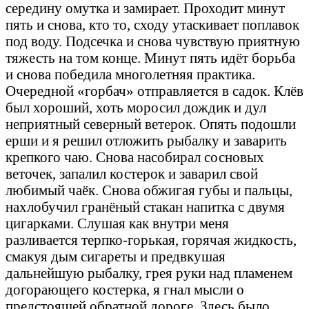
середину омутка и замирает. Проходит минут
пять и снова, кто то, сходу утаскивает поплавок
под воду. Подсечка и снова чувствую приятную
тяжесть на том конце. Минут пять идёт борьба
и снова победила многолетняя практика.
Очередной «горбач» отправляется в садок. Клёв
был хороший, хоть моросил дождик и дул
неприятный северный ветерок. Опять подошли
ерши и я решил отложить рыбалку и заварить
крепкого чаю. Снова насобирал сосновых
веточек, запалил костерок и заварил свой
любимый чаёк. Снова обжигая губы и пальцы,
нахлобучил гранёный стакан напитка с двумя
цигарками. Слушая как внутри меня
разливается терпко-горькая, горячая жидкость,
смакуя дым сигареты и предвкушая
дальнейшую рыбалку, грея руки над пламенем
догорающего костерка, я гнал мысли о
предстоящей обратной дороге. Здесь было