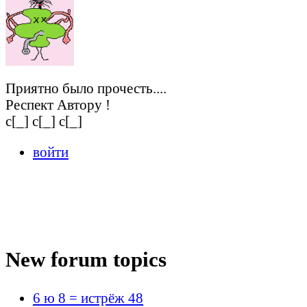
Приятно было прочесть....
Респект Автору !
c[_] c[_] c[_]
войти
New forum topics
6 ю 8 = истрёж 48