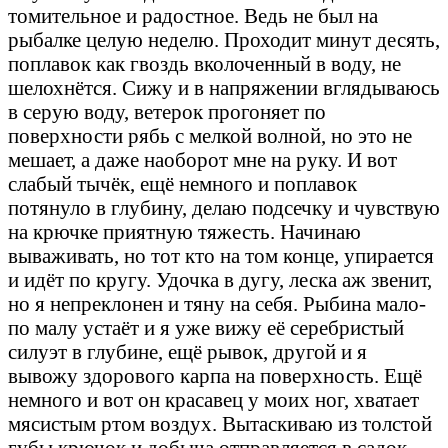
томительное и радостное. Ведь не был на
рыбалке целую неделю. Проходит минут десять,
поплавок как гвоздь вколоченный в воду, не
шелохнётся. Сижу и в напряжении вглядываюсь
в серую воду, ветерок прогоняет по
поверхности рябь с мелкой волной, но это не
мешает, а даже наоборот мне на руку. И вот
слабый тычёк, ещё немного и поплавок
потянуло в глубину, делаю подсечку и чувствую
на крючке приятную тяжесть. Начинаю
вываживать, но тот кто на том конце, упирается
и идёт по кругу. Удочка в дугу, леска аж звенит,
но я непреклонен и тяну на себя. Рыбина мало-
по малу устаёт и я уже вижу её серебристый
силуэт в глубине, ещё рывок, другой и я
вывожу здорового карпа на поверхность. Ещё
немного и вот он красавец у моих ног, хватает
мясистым ртом воздух. Вытаскиваю из толстой
губы крючок и добыча отправляется в садок.