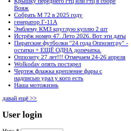
Крышку переднего гтц или гтц в сборе
Вояж
Собрать М 72 в 2025 году
генератор Г-11А
Эмблему КМЗ круглую куплю 2 шт
Истрёж номер 47. Лето 2026. Вот эти даты
Пиратские футболки "24 года Оппозит.ру" -
остатки + ЕЩЁ ОДНА допечатка.
Оппозиту 27 лет!!! Отмечаем 24-26 апреля
Wolkodav опять постарел
Чертеж флажка крепление фары с
надписью урал у кого есть
Наша мотожизнь
давай ещё >>
User login
Ник:
*