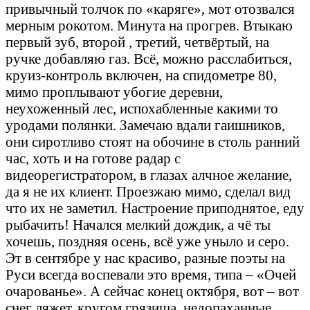
привычный толчок по «каряге», мот отозвался
мерным рокотом. Минута на прогрев. Втыкаю
первый зуб, второй , третий, четвёртый, на
ручке добавляю газ. Всё, можно расслабиться,
круиз-контроль включен, на спидометре 80,
мимо проплывают убогие деревни,
неухоженный лес, испохабленные какими то
уродами полянки. Замечаю вдали гаишников,
они сиротливо стоят на обочине в столь ранний
час, хоть и на готове радар с
видеорегистратором, в глазах алчное желание,
да я не их клиент. Проезжаю мимо, сделал вид
что их не заметил. Настроение приподнятое, еду
рыбачить! Начался мелкий дождик, а чё ты
хочешь, поздняя осень, всё уже уныло и серо.
Эт в сентябре у нас красиво, разные поэты на
Руси всегда воспевали это время, типа – «Очей
очарованье». А сейчас конец октября, вот – вот
снег ляжет, кругом грязища, недопаханные