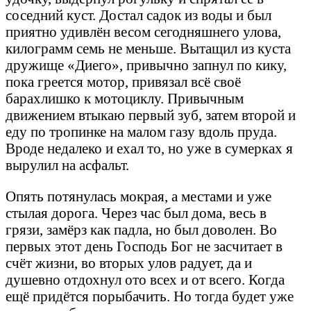
соседний куст. Достал садок из воды и был
приятно удивлён весом сегодняшнего улова,
килограмм семь не меньше. Вытащил из куста
дружище «Диего», привычно запнул по кику,
пока греется мотор, привязал всё своё
барахлишко к мотоциклу. Привычным
движением втыкаю первый зуб, затем второй и
еду по тропинке на малом газу вдоль пруда.
Вроде недалеко и ехал то, но уже в сумерках я
вырулил на асфальт.
Опять потянулась мокрая, а местами и уже
стылая дорога. Через час был дома, весь в
грязи, замёрз как падла, но был доволен. Во
первых этот день Господь Бог не засчитает в
счёт жизни, во вторых улов радует, да и
душевно отдохнул ото всех и от всего. Когда
ещё придётся порыбачить. Но тогда будет уже