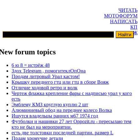
ЧИТАТЬ
МОТОФОРУМ
НАПИСАТЬ
КП
ГАРАЖ
New forum topics
6 ю 8 = истрёж 48
Здох Telegram , помогитеклОпОна
Продам литровый Урал кастом!
Крышку переднего гтц или гтц в сборе Вояж
Отличие ходовой ретро и волк
Чертеж флажка крепление фары с надписью урал у кого
есть
Эмблему КМЗ круглую куплю 2 шт
Алюминиевый обод на переднее колесо Волка
Ищутся владельцы ранних м67 1974 год
Футболки и нашивки 27 лет Oppozit.ru - пересылаю тем
кто не был на мероприятии.
есть две толстовки последней партии. размер L
Прдам хромучие детали