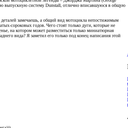
узской мотоциклетной легенды – Джорджа Мартина (George
чную выпускную систему Dunstall, отлично вписавшуюся в общую
х деталей замечаешь, а общий вид мотоцикла непостижимым
тых-сороковых годов. Чего стоят только дуги, которые не
денье, на котором может разместиться только миниатюрная
аднего вида? Я заметил его только под конец написания этой
га)))