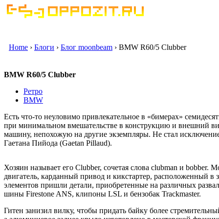
Home
›
Блоги
›
Блог moonbeam
› BMW R60/5 Clubber
BMW R60/5 Clubber
Ретро
BMW
Есть что-то неуловимо привлекательное в «бимерах» семидесяты
при минимальном вмешательстве в конструкцию и внешний ви
машину, непохожую на другие экземпляры. Не стал исключени
Гаетана Пийода (Gaetan Pillaud).
Хозяин называет его Clubber, сочетая слова clubman и bobber
двигатель, карданный привод и кикстартер, расположенный в з
элементов пришли детали, приобретенные на различных развал
шины Firestone ANS, клипоны LSL и бензобак Trackmaster.
Гитен занизил вилку, чтобы придать байку более стремительны