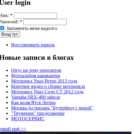
User login
Ник:
*
Password:
*
Запомнить меня надолго
Восстановить пароль
Новые записи в блогах
Опус на тему оппозитов
Фотоальбом караванера
Мотоцикл Урал Ретро 2013 года
Короткое видео о сборке мотоцикла
Мотоцикл Урал Соло СТ 2012 года
Yamaha SRX-400 sidecar
Как колясЯтся Литры
Москва-Астрахань "Бутерброд с икрой"
"Труженик" продолжение
МОТОСЕРВИС
давай ещё >>