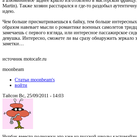
а алюминиевое заднее крыло изготовлено в мастерской франц
Martin). Также хозяин расстарался и где-то раздобыл аутенти
идею.
Чем больше присматриваешься к байку, тем больше интересны
образом навевает мысли о романтике военных самолетов тридца
замечаешь с первого взгляда, или интересное пассажирское си
девушка. Интересно, сможете ли вы сразу обнаружить зеркало з
заметки…
источник motocafe.ru
moonbeam
Статьи moonbeam's
войти
Тайсон Вс, 25/09/2011 - 14:03
Чурбак вместо подножки это уже из русской школы кастомайзин