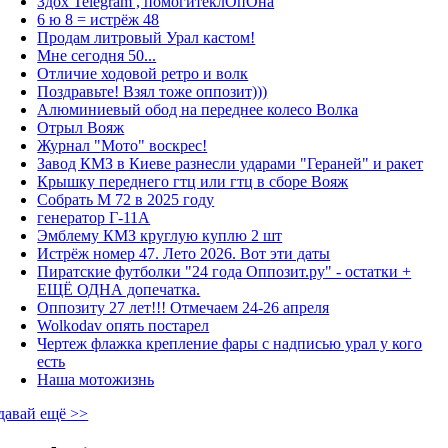
Здох Telegram , помогитеклОпОна
6 ю 8 = истрёж 48
Продам литровый Урал кастом!
Мне сегодня 50...
Отличие ходовой ретро и волк
Поздравьте! Взял тоже оппозит)))
Алюминиевый обод на переднее колесо Волка
Отрыл Вояж
Журнал "Мото" воскрес!
Завод КМЗ в Киеве разнесли ударами "Гераней" и ракет
Крышку переднего гтц или гтц в сборе Вояж
Собрать М 72 в 2025 году
генератор Г-11А
Эмблему КМЗ круглую куплю 2 шт
Истрёж номер 47. Лето 2026. Вот эти даты
Пиратские футболки "24 года Оппозит.ру" - остатки +
ЕЩЁ ОДНА допечатка.
Оппозиту 27 лет!!! Отмечаем 24-26 апреля
Wolkodav опять постарел
Чертеж флажка крепление фары с надписью урал у кого
есть
Наша мотожизнь
давай ещё >>