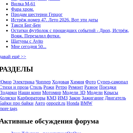
Вилка М-61
Фара хром.
Продам шестерни Герцог
Истрёж номер 47. Лето 2026. Вот эти даты
Такси Биг-Бен
Остатки футболок с прошедших событий - Дроп, Истрёж,
Вояж. Перезалил фотки.
Шатуны с Avito
Мне сегодня 50...
давай ещё >>
РАЗДЕЛЫ
Юмор
Электрика
Чоппер
Ходовая
Химия
Фото
Супер-самопал
Стихи и проза
Стиль
Рожи
Ретро
Ремонт
Разное
Поездки
Подарки
Наши кони
Мотомир
Модели 3D
Модели
Крысы
Коляски
Карбюраторы
КМЗ
ИМЗ
Закон
Зажигание
Двигатель
Байки про байки
Авто
oppozit.ru
Honda
BMW
more tags
Активные обсуждения форума