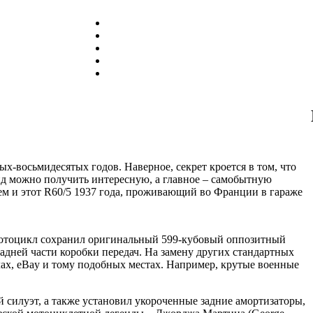
х-восьмидесятых годов. Наверное, секрет кроется в том, что
д можно получить интересную, а главное – самобытную
ем и этот R60/5 1937 года, проживающий во Франции в гараже
. Мотоцикл сохранил оригинальный 599-кубовый оппозитный
адней части коробки передач. На замену других стандартных
ах, eBay и тому подобных местах. Например, крутые военные
й силуэт, а также установил укороченные задние амортизаторы,