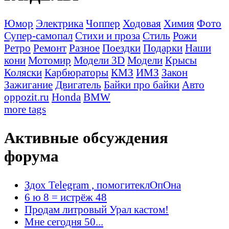
Юмор
Электрика
Чоппер
Ходовая
Химия
Фото
Супер-самопал
Стихи и проза
Стиль
Рожи
Ретро
Ремонт
Разное
Поездки
Подарки
Наши
кони
Мотомир
Модели 3D
Модели
Крысы
Коляски
Карбюраторы
КМЗ
ИМЗ
Закон
Зажигание
Двигатель
Байки про байки
Авто
oppozit.ru
Honda
BMW
more tags
Активные обсуждения
форума
Здох Telegram , помогитеклОпОна
6 ю 8 = истрёж 48
Продам литровый Урал кастом!
Мне сегодня 50...