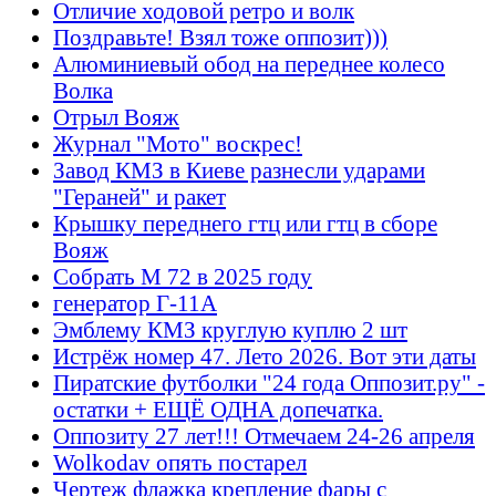
Отличие ходовой ретро и волк
Поздравьте! Взял тоже оппозит)))
Алюминиевый обод на переднее колесо
Волка
Отрыл Вояж
Журнал "Мото" воскрес!
Завод КМЗ в Киеве разнесли ударами
"Гераней" и ракет
Крышку переднего гтц или гтц в сборе
Вояж
Собрать М 72 в 2025 году
генератор Г-11А
Эмблему КМЗ круглую куплю 2 шт
Истрёж номер 47. Лето 2026. Вот эти даты
Пиратские футболки "24 года Оппозит.ру" -
остатки + ЕЩЁ ОДНА допечатка.
Оппозиту 27 лет!!! Отмечаем 24-26 апреля
Wolkodav опять постарел
Чертеж флажка крепление фары с