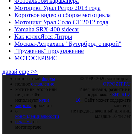
Фотоальбом караванера
Мотоцикл Урал Ретро 2013 года
Короткое видео о сборке мотоцикла
Мотоцикл Урал Соло СТ 2012 года
Yamaha SRX-400 sidecar
Как колясЯтся Литры
Москва-Астрахань "Бутерброд с икрой"
"Труженик" продолжение
МОТОСЕРВИС
давай ещё >>
оппозитный
форум
© 1999-2026 мотопортал
полное
оглавление
OPPOZIT.RU
хотите вы этого или
Идея, дизайн, развитие и
нет, но сайт
поддержка :
SHTRLZ
использует
куки
16+
Сайт может содержать
закрома
oppozit.ru
контент,
о
не предназначенный для лиц
конфиденциальности
младше 16-ти лет
реклама
на
мотопортале