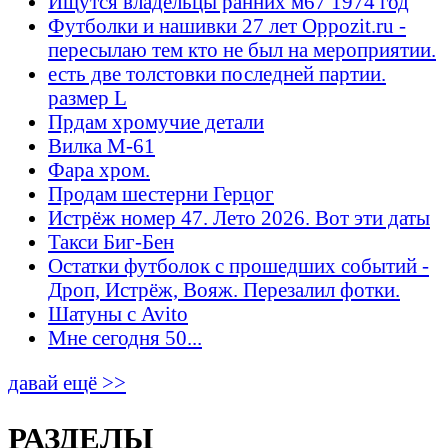
Ищутся владельцы ранних м67 1974 год
Футболки и нашивки 27 лет Oppozit.ru -
пересылаю тем кто не был на мероприятии.
есть две толстовки последней партии.
размер L
Прдам хромучие детали
Вилка М-61
Фара хром.
Продам шестерни Герцог
Истрёж номер 47. Лето 2026. Вот эти даты
Такси Биг-Бен
Остатки футболок с прошедших событий -
Дроп, Истрёж, Вояж. Перезалил фотки.
Шатуны с Avito
Мне сегодня 50...
давай ещё >>
РАЗДЕЛЫ