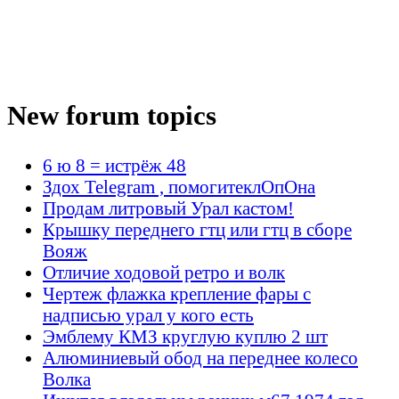
New forum topics
6 ю 8 = истрёж 48
Здох Telegram , помогитеклОпОна
Продам литровый Урал кастом!
Крышку переднего гтц или гтц в сборе
Вояж
Отличие ходовой ретро и волк
Чертеж флажка крепление фары с
надписью урал у кого есть
Эмблему КМЗ круглую куплю 2 шт
Алюминиевый обод на переднее колесо
Волка