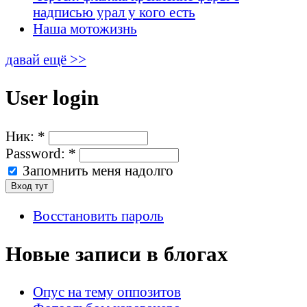
надписью урал у кого есть
Наша мотожизнь
давай ещё >>
User login
Ник:
*
Password:
*
Запомнить меня надолго
Восстановить пароль
Новые записи в блогах
Опус на тему оппозитов