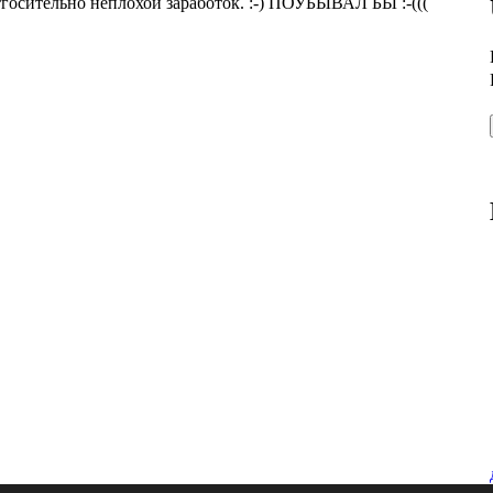
 отгосительно неплохой заработок. :-) ПОУБЫВАЛ БЫ :-(((