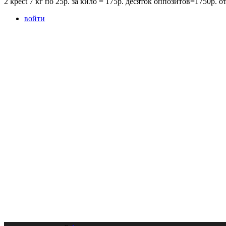
2 kpect 7 кг по 25р. за кило = 175р. десяток оппозитов=1750р.
войти