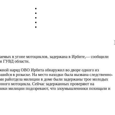
аемых в угоне мотоциклов, задержана в Ирбите,— сообщили
и ГУВД области.
ожной наряд ОВО Ирбита обнаружил во дворе одного из
ийся в розыске. На место находки была вызвана следственно-
ми райотдела милиции в доме были задержаны трое молодых
щенного мотоцикла. Сейчас задержанных проверяют на
дники милиции подозревают, что злоумышленники похищали и