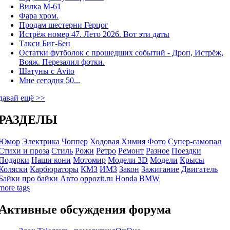
Вилка М-61
Фара хром.
Продам шестерни Герцог
Истрёж номер 47. Лето 2026. Вот эти даты
Такси Биг-Бен
Остатки футболок с прошедших событий - Дроп, Истрёж,
Вояж. Перезалил фотки.
Шатуны с Avito
Мне сегодня 50...
давай ещё >>
РАЗДЕЛЫ
Юмор
Электрика
Чоппер
Ходовая
Химия
Фото
Супер-самопал
Стихи и проза
Стиль
Рожи
Ретро
Ремонт
Разное
Поездки
Подарки
Наши кони
Мотомир
Модели 3D
Модели
Крысы
Коляски
Карбюраторы
КМЗ
ИМЗ
Закон
Зажигание
Двигатель
Байки про байки
Авто
oppozit.ru
Honda
BMW
more tags
Активные обсуждения форума