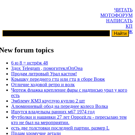
ЧИТАТЬ
МОТОФОРУМ
НАПИСАТЬ
КП
ГАРАЖ
New forum topics
6 ю 8 = истрёж 48
Здох Telegram , помогитеклОпОна
Продам литровый Урал кастом!
Крышку переднего гтц или гтц в сборе Вояж
Отличие ходовой ретро и волк
Чертеж флажка крепление фары с надписью урал у кого
есть
Эмблему КМЗ круглую куплю 2 шт
Алюминиевый обод на переднее колесо Волка
Ищутся владельцы ранних м67 1974 год
Футболки и нашивки 27 лет Oppozit.ru - пересылаю тем
кто не был на мероприятии.
есть две толстовки последней партии. размер L
Прдам хромучие детали