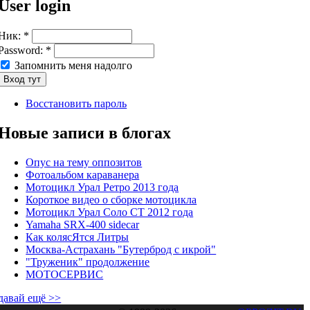
User login
Ник:
*
Password:
*
Запомнить меня надолго
Восстановить пароль
Новые записи в блогах
Опус на тему оппозитов
Фотоальбом караванера
Мотоцикл Урал Ретро 2013 года
Короткое видео о сборке мотоцикла
Мотоцикл Урал Соло СТ 2012 года
Yamaha SRX-400 sidecar
Как колясЯтся Литры
Москва-Астрахань "Бутерброд с икрой"
"Труженик" продолжение
МОТОСЕРВИС
давай ещё >>