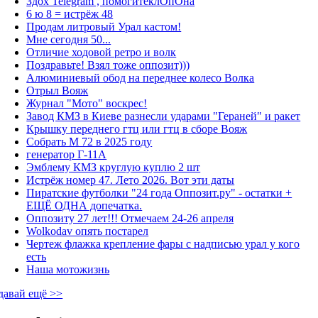
Здох Telegram , помогитеклОпОна
6 ю 8 = истрёж 48
Продам литровый Урал кастом!
Мне сегодня 50...
Отличие ходовой ретро и волк
Поздравьте! Взял тоже оппозит)))
Алюминиевый обод на переднее колесо Волка
Отрыл Вояж
Журнал "Мото" воскрес!
Завод КМЗ в Киеве разнесли ударами "Гераней" и ракет
Крышку переднего гтц или гтц в сборе Вояж
Собрать М 72 в 2025 году
генератор Г-11А
Эмблему КМЗ круглую куплю 2 шт
Истрёж номер 47. Лето 2026. Вот эти даты
Пиратские футболки "24 года Оппозит.ру" - остатки +
ЕЩЁ ОДНА допечатка.
Оппозиту 27 лет!!! Отмечаем 24-26 апреля
Wolkodav опять постарел
Чертеж флажка крепление фары с надписью урал у кого
есть
Наша мотожизнь
давай ещё >>