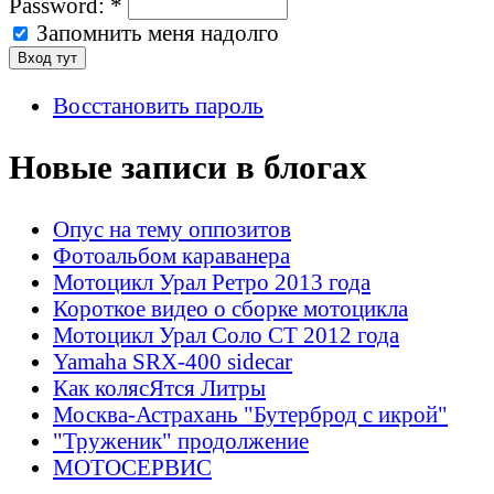
Password:
*
Запомнить меня надолго
Восстановить пароль
Новые записи в блогах
Опус на тему оппозитов
Фотоальбом караванера
Мотоцикл Урал Ретро 2013 года
Короткое видео о сборке мотоцикла
Мотоцикл Урал Соло СТ 2012 года
Yamaha SRX-400 sidecar
Как колясЯтся Литры
Москва-Астрахань "Бутерброд с икрой"
"Труженик" продолжение
МОТОСЕРВИС