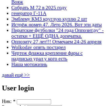
Вояж
Собрать М 72 в 2025 году
генератор Г-11А
Эмблему КМЗ круглую куплю 2 шт
Истрёж номер 47. Лето 2026. Вот эти даты
Пиратские футболки "24 года Оппозит.ру" -
остатки + ЕЩЁ ОДНА допечатка.
Оппозиту 27 лет!!! Отмечаем 24-26 апреля
Wolkodav опять постарел
Чертеж флажка крепление фары с
надписью урал у кого есть
Наша мотожизнь
давай ещё >>
User login
Ник:
*