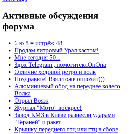
Активные обсуждения
форума
6 ю 8 = истрёж 48
Продам литровый Урал кастом!
Мне сегодня 50...
Здох Telegram , помогитеклОпОна
Отличие ходовой ретро и волк
Поздравьте! Взял тоже оппозит)))
Алюминиевый обод на переднее колесо
Волка
Отрыл Вояж
Журнал "Мото" воскрес!
Завод КМЗ в Киеве разнесли ударами
"Гераней" и ракет
Крышку переднего гтц или гтц в сборе