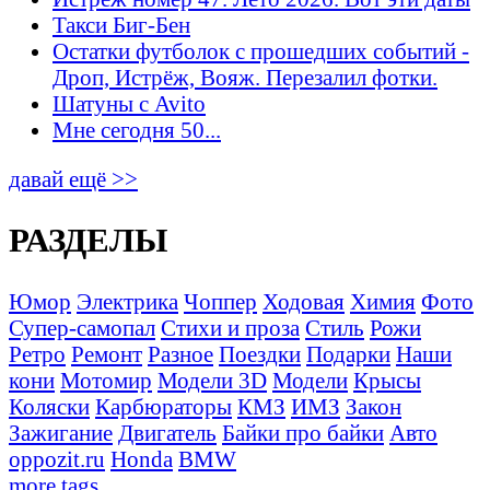
Такси Биг-Бен
Остатки футболок с прошедших событий -
Дроп, Истрёж, Вояж. Перезалил фотки.
Шатуны с Avito
Мне сегодня 50...
давай ещё >>
РАЗДЕЛЫ
Юмор
Электрика
Чоппер
Ходовая
Химия
Фото
Супер-самопал
Стихи и проза
Стиль
Рожи
Ретро
Ремонт
Разное
Поездки
Подарки
Наши
кони
Мотомир
Модели 3D
Модели
Крысы
Коляски
Карбюраторы
КМЗ
ИМЗ
Закон
Зажигание
Двигатель
Байки про байки
Авто
oppozit.ru
Honda
BMW
more tags