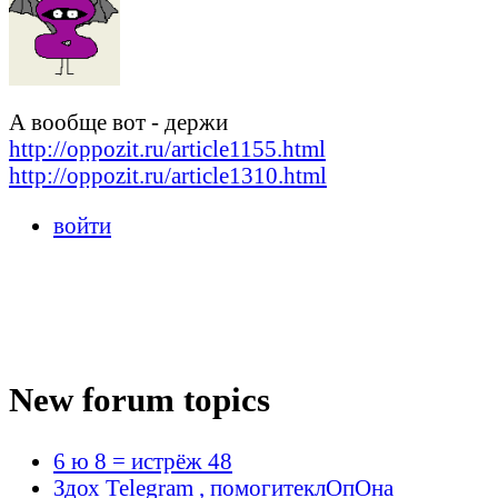
А вообще вот - держи
http://oppozit.ru/article1155.html
http://oppozit.ru/article1310.html
войти
New forum topics
6 ю 8 = истрёж 48
Здох Telegram , помогитеклОпОна