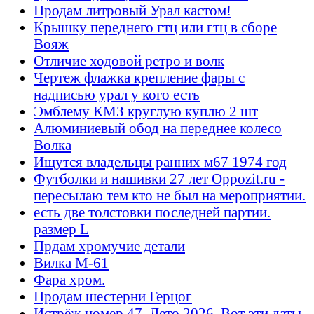
Продам литровый Урал кастом!
Крышку переднего гтц или гтц в сборе
Вояж
Отличие ходовой ретро и волк
Чертеж флажка крепление фары с
надписью урал у кого есть
Эмблему КМЗ круглую куплю 2 шт
Алюминиевый обод на переднее колесо
Волка
Ищутся владельцы ранних м67 1974 год
Футболки и нашивки 27 лет Oppozit.ru -
пересылаю тем кто не был на мероприятии.
есть две толстовки последней партии.
размер L
Прдам хромучие детали
Вилка М-61
Фара хром.
Продам шестерни Герцог
Истрёж номер 47. Лето 2026. Вот эти даты