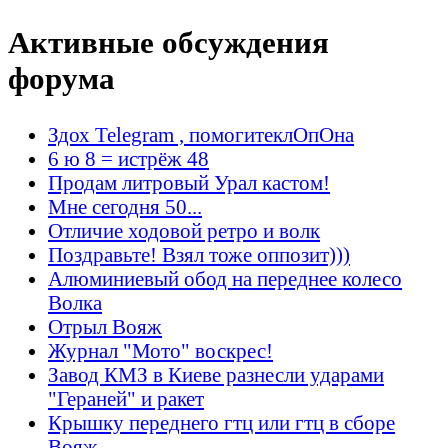
Активные обсуждения
форума
Здох Telegram , помогитеклОпОна
6 ю 8 = истрёж 48
Продам литровый Урал кастом!
Мне сегодня 50...
Отличие ходовой ретро и волк
Поздравьте! Взял тоже оппозит)))
Алюминиевый обод на переднее колесо
Волка
Отрыл Вояж
Журнал "Мото" воскрес!
Завод КМЗ в Киеве разнесли ударами
"Гераней" и ракет
Крышку переднего гтц или гтц в сборе
Вояж