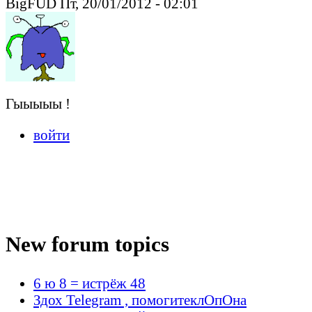
BigFUD Пт, 20/01/2012 - 02:01
Гыыыыы !
войти
New forum topics
6 ю 8 = истрёж 48
Здох Telegram , помогитеклОпОна