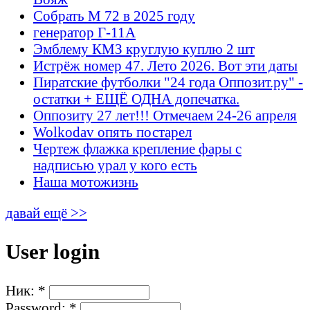
Собрать М 72 в 2025 году
генератор Г-11А
Эмблему КМЗ круглую куплю 2 шт
Истрёж номер 47. Лето 2026. Вот эти даты
Пиратские футболки "24 года Оппозит.ру" -
остатки + ЕЩЁ ОДНА допечатка.
Оппозиту 27 лет!!! Отмечаем 24-26 апреля
Wolkodav опять постарел
Чертеж флажка крепление фары с
надписью урал у кого есть
Наша мотожизнь
давай ещё >>
User login
Ник:
*
Password:
*