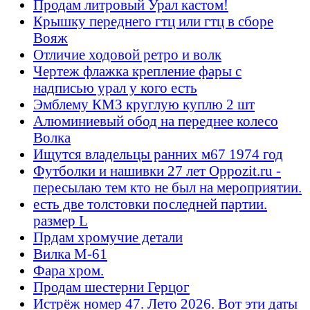
Продам литровый Урал кастом!
Крышку переднего гтц или гтц в сборе
Вояж
Отличие ходовой ретро и волк
Чертеж флажка крепление фары с
надписью урал у кого есть
Эмблему КМЗ круглую куплю 2 шт
Алюминиевый обод на переднее колесо
Волка
Ищутся владельцы ранних м67 1974 год
Футболки и нашивки 27 лет Oppozit.ru -
пересылаю тем кто не был на мероприятии.
есть две толстовки последней партии.
размер L
Прдам хромучие детали
Вилка М-61
Фара хром.
Продам шестерни Герцог
Истрёж номер 47. Лето 2026. Вот эти даты