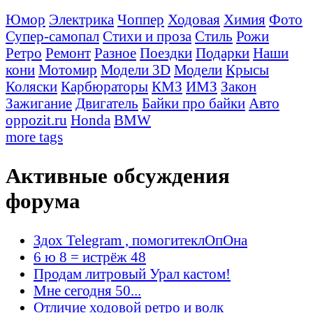
Юмор
Электрика
Чоппер
Ходовая
Химия
Фото
Супер-самопал
Стихи и проза
Стиль
Рожи
Ретро
Ремонт
Разное
Поездки
Подарки
Наши
кони
Мотомир
Модели 3D
Модели
Крысы
Коляски
Карбюраторы
КМЗ
ИМЗ
Закон
Зажигание
Двигатель
Байки про байки
Авто
oppozit.ru
Honda
BMW
more tags
Активные обсуждения
форума
Здох Telegram , помогитеклОпОна
6 ю 8 = истрёж 48
Продам литровый Урал кастом!
Мне сегодня 50...
Отличие ходовой ретро и волк