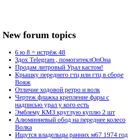
New forum topics
6 ю 8 = истрёж 48
Здох Telegram , помогитеклОпОна
Продам литровый Урал кастом!
Крышку переднего гтц или гтц в сборе
Вояж
Отличие ходовой ретро и волк
Чертеж флажка крепление фары с
надписью урал у кого есть
Эмблему КМЗ круглую куплю 2 шт
Алюминиевый обод на переднее колесо
Волка
Ищутся владельцы ранних м67 1974 год