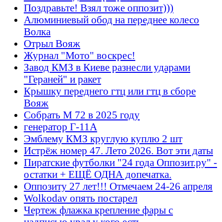
Поздравьте! Взял тоже оппозит)))
Алюминиевый обод на переднее колесо
Волка
Отрыл Вояж
Журнал "Мото" воскрес!
Завод КМЗ в Киеве разнесли ударами
"Гераней" и ракет
Крышку переднего гтц или гтц в сборе
Вояж
Собрать М 72 в 2025 году
генератор Г-11А
Эмблему КМЗ круглую куплю 2 шт
Истрёж номер 47. Лето 2026. Вот эти даты
Пиратские футболки "24 года Оппозит.ру" -
остатки + ЕЩЁ ОДНА допечатка.
Оппозиту 27 лет!!! Отмечаем 24-26 апреля
Wolkodav опять постарел
Чертеж флажка крепление фары с
надписью урал у кого есть