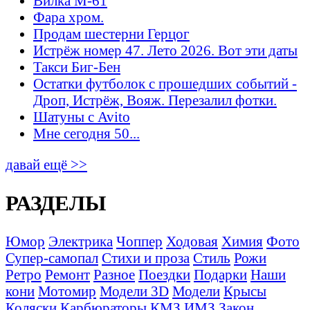
Вилка М-61
Фара хром.
Продам шестерни Герцог
Истрёж номер 47. Лето 2026. Вот эти даты
Такси Биг-Бен
Остатки футболок с прошедших событий -
Дроп, Истрёж, Вояж. Перезалил фотки.
Шатуны с Avito
Мне сегодня 50...
давай ещё >>
РАЗДЕЛЫ
Юмор
Электрика
Чоппер
Ходовая
Химия
Фото
Супер-самопал
Стихи и проза
Стиль
Рожи
Ретро
Ремонт
Разное
Поездки
Подарки
Наши
кони
Мотомир
Модели 3D
Модели
Крысы
Коляски
Карбюраторы
КМЗ
ИМЗ
Закон