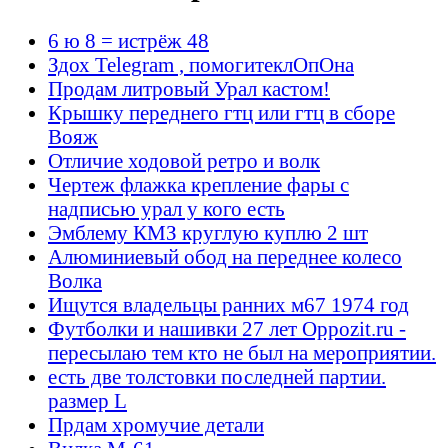
6 ю 8 = истрёж 48
Здох Telegram , помогитеклОпОна
Продам литровый Урал кастом!
Крышку переднего гтц или гтц в сборе
Вояж
Отличие ходовой ретро и волк
Чертеж флажка крепление фары с
надписью урал у кого есть
Эмблему КМЗ круглую куплю 2 шт
Алюминиевый обод на переднее колесо
Волка
Ищутся владельцы ранних м67 1974 год
Футболки и нашивки 27 лет Oppozit.ru -
пересылаю тем кто не был на мероприятии.
есть две толстовки последней партии.
размер L
Прдам хромучие детали