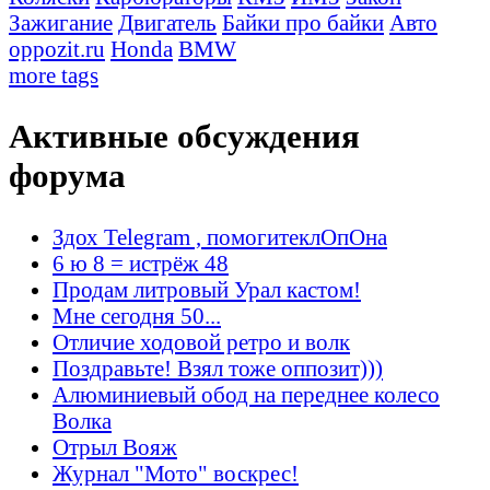
Зажигание
Двигатель
Байки про байки
Авто
oppozit.ru
Honda
BMW
more tags
Активные обсуждения
форума
Здох Telegram , помогитеклОпОна
6 ю 8 = истрёж 48
Продам литровый Урал кастом!
Мне сегодня 50...
Отличие ходовой ретро и волк
Поздравьте! Взял тоже оппозит)))
Алюминиевый обод на переднее колесо
Волка
Отрыл Вояж
Журнал "Мото" воскрес!