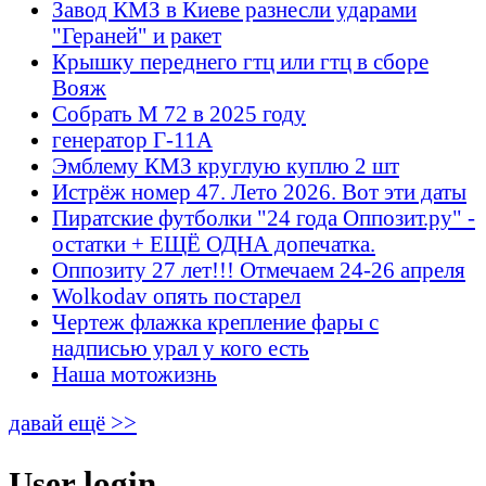
Завод КМЗ в Киеве разнесли ударами
"Гераней" и ракет
Крышку переднего гтц или гтц в сборе
Вояж
Собрать М 72 в 2025 году
генератор Г-11А
Эмблему КМЗ круглую куплю 2 шт
Истрёж номер 47. Лето 2026. Вот эти даты
Пиратские футболки "24 года Оппозит.ру" -
остатки + ЕЩЁ ОДНА допечатка.
Оппозиту 27 лет!!! Отмечаем 24-26 апреля
Wolkodav опять постарел
Чертеж флажка крепление фары с
надписью урал у кого есть
Наша мотожизнь
давай ещё >>
User login